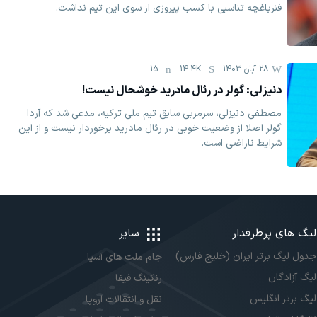
فنرباغچه تناسبی با کسب پیروزی از سوی این تیم نداشت.
28 آبان 1403
14.4K
15
دنیزلی: گولر در رئال مادرید خوشحال نیست!
مصطفی دنیزلی، سرمربی سابق تیم ملی ترکیه، مدعی شد که آردا
گولر اصلا از وضعیت خوبی در رئال مادرید برخوردار نیست و از این
شرایط ناراضی است.
لیگ های پرطرفدار
سایر
جدول لیگ برتر ایران (خلیج فارس)
جام ملت های آسیا
لیگ آزادگان
رنکینگ فیفا
لیگ برتر انگلیس
نقل و انتقالات اروپا