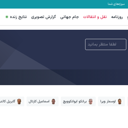
سوژه‌های شما
روزنامه
نقل و انتقالات
جام جهانی
گزارش تصویری
نتایج زنده
لطفا منتظر بمانید
اوسمار ویرا
برانکو ایوانکوویچ
اسماعیل کارتال
گابریل کالد