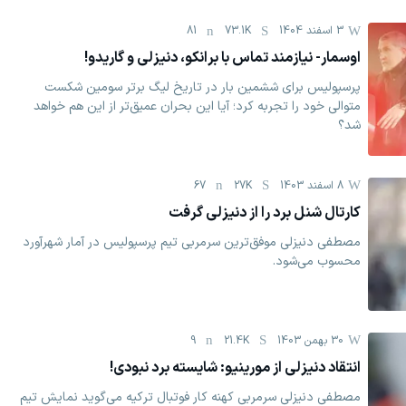
3 اسفند 1404
73.1K
81
اوسمار- نیازمند تماس با برانکو، دنیزلی و گاریدو!
پرسپولیس برای ششمین بار در تاریخ لیگ برتر سومین شکست
متوالی خود را تجربه کرد؛ آیا این بحران عمیق‌تر از این هم خواهد
شد؟
8 اسفند 1403
27K
67
کارتال شنل برد را از دنیزلی گرفت
مصطفی دنیزلی موفق‌ترین سرمربی تیم پرسپولیس در آمار شهرآورد
محسوب می‌شود.
30 بهمن 1403
21.4K
9
انتقاد دنیزلی از مورینیو: شایسته برد نبودی!
مصطفی دنیزلی سرمربی کهنه کار فوتبال ترکیه می‌گوید نمایش تیم