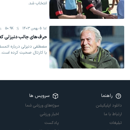
انتخاب شد.
5 بهمن 1403
50.9K
حرف‌های جالب دنیزلی که ک
مصطفی دنیزلی درباره اتمسفر
با کارتال صحبت کرده است.
راهنما
سرویس ها
دانلود اپلیکیشن
سوژه‌های ورزشی شما
ارتباط با ما
اخبار ورزشی
تبلیغات
پادکست