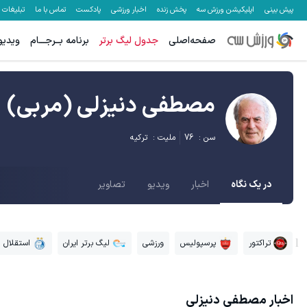
پیش بینی
اپلیکیشن ورزش سه
پخش زنده
اخبار ورزشی
پادکست
تماس با ما
تبلیغات
صفحه‌اصلی
جدول لیگ برتر
برنامه بــرجـــام
ویدیو
مصطفی دنیزلی
(مربی)
سن :
76
ملیت :
ترکیه
در یک نگاه
اخبار
ویدیو
تصاویر
تراکتور
پرسپولیس
ورزشی
لیگ برتر ایران
استقلال
اخبار
مصطفی دنیزلی