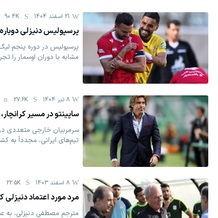
21 اسفند 1404
90.4K
پرسپولیس دنیزلی دوباره 
پرسپولیس در دوره پنجم لیگ 
مشابه با دوران اوسمار را تجرب
8 تیر 1404
27.6K
ساپینتو در مسیر کرانچار، ت
سرمربیان خارجی متعددی در 
تیم‌های ایرانی، مجدداً به کشور
8 اسفند 1403
22.5K
مرد مورد اعتماد دنیزلی ک
مترجم مصطفی دنیزلی، به عن