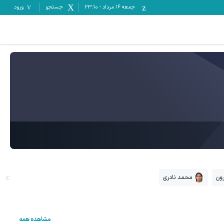
جمعه ۱۶ مرداد
-
23:10
جستجو
ورود
رون
محمد نادری
مشاهده همه