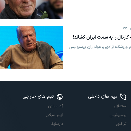
77
ارتال را به سمت ایران کشاند!
 ورزشگاه آزادی و هواداران پرسپولیس
تیم های داخلی
تیم های خارجی
استقلال
آث میلان
پرسپولیس
اینتر میلان
تراکتور
بارسلونا