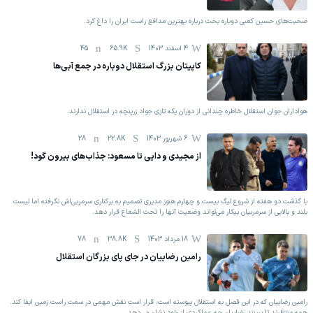
صحبت‌های حسین کعبی دوباره بحث درباره بهترین مدافع راست ایران را داغ کرد.
4 اسفند 1403
65.9K
45
کاپیتان بزرگ استقلال دوباره در جمع آبی‌ها
هواداران جوان استقلال خاطره چندانی از دوران یکه تازی جواد زرینچه در استقلال ندارند.
6 شهریور 1403
22.8K
28
از مجیدی و دایی تا مسعود: جذاب‌های بیرون گود!
با گذشت دو هفته از شروع لیگ بیست و چهارم هنوز مدیری تصمیم به برکناری سرمربی‌اش نگرفته اما لیست
بلند و بالایی از سرمربیان بیکار می‌تواند وضعیت آنها را تحت الشعاع قرار دهد.
18 مرداد 1403
38.8K
78
رامین رضاییان در جای پای بزرگان استقلال
رامین رضاییان که در این فصل به استقلال پیوسته است، قرار است نقش مهمی در سمت راست زمین ایفا کند.
همه منتظرند تا ببینند رضاییان چه عملکردی از خود نشان می‌دهد.