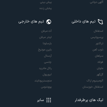
آگهی دولتی
پیش بینی
پخش زنده
تیم های داخلی
تیم های خارجی
استقلال
آث میلان
پرسپولیس
اینتر میلان
تراکتور
بارسلونا
ذوب آهن
بایرن مونیخ
سپاهان
آرسنال
فولاد
چلسی
ملوان
رئال مادرید
گل‌گهر
لیورپول
آلومینیوم اراک
منچستریونایتد
استقلال خوزستان
یوونتوس
لیگ های پرطرفدار
سایر