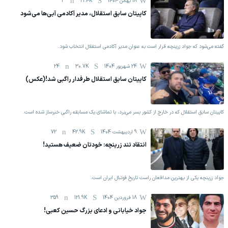
18 بهمن 1404
21.4K
3
کاپیتان سابق استقلال، مدیر آکادمی آبی‌ها می‌شود
گفته می‌شود که جواد زرینچه قرار است به عنوان مدیر آکادمی استقلال انتخاب شود.
24 شهریور 1404
30.7K
24
کاپیتان سابق استقلال طرفدار راگبی شد!(عکس)
کاپیتان سابق استقلال که در خارج از کشور بسر می‌برد، با تماشای یک مسابقه راگبی خبرساز شده است.
9 اردیبهشت 1404
42.9K
72
انتقاد تند زرینچه: خودتان ضعیف هستید!
جواد زرینچه یکی از بهترین مدافعان راست تاریخ فوتبال ایران است.
18 فروردين 1404
121.9K
359
جواد خیابانی و ادعای بزرگ حسین کعبی!