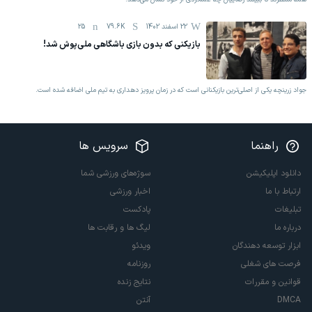
22 اسفند 1402
79.6K
25
بازیکنی که بدون بازی باشگاهی ملی‌پوش شد!
جواد زرینچه یکی از اصلی‌ترین بازیکنانی است که در زمان پرویز دهداری به تیم ملی اضافه شده است.
راهنما
سرویس ها
دانلود اپلیکیشن
سوژه‌های ورزشی شما
ارتباط با ما
اخبار ورزشی
تبلیغات
پادکست
درباره ما
لیگ ها و رقابت ها
ابزار توسعه دهندگان
ویدئو
فرصت های شغلی
روزنامه
قوانین و مقررات
نتایج زنده
DMCA
آنتن