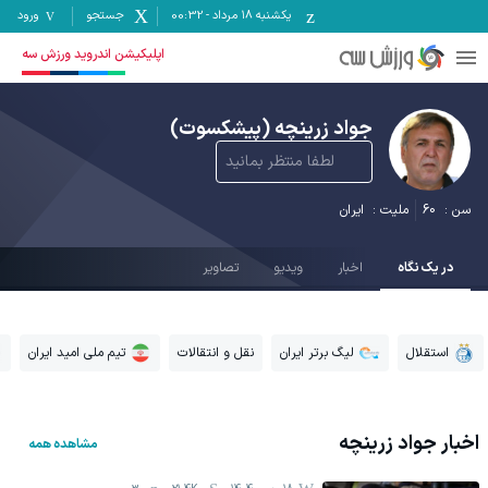
یکشنبه ۱۸ مرداد
-
00:32
جستجو
ورود
اپلیکیشن اندروید ورزش سه
جواد زرینچه
(پیشکسوت)
لطفا منتظر بمانید
سن :
60
ملیت :
ایران
در یک نگاه
اخبار
ویدیو
تصاویر
استقلال
لیگ برتر ایران
نقل و انتقالات
تیم ملی امید ایران
اخبار
جواد زرینچه
مشاهده همه