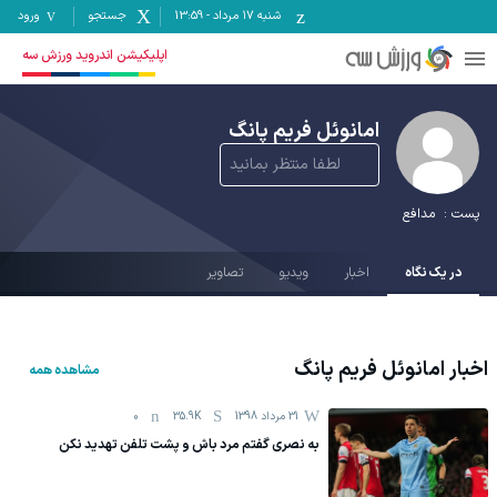
شنبه ۱۷ مرداد
-
13:59
جستجو
ورود
اپلیکیشن اندروید ورزش سه
امانوئل فریم پانگ
لطفا منتظر بمانید
پست :
مدافع
در یک نگاه
اخبار
ویدیو
تصاویر
اخبار
امانوئل فریم پانگ
مشاهده همه
31 مرداد 1398
35.9K
0
به نصری گفتم مرد باش و پشت تلفن تهدید نکن