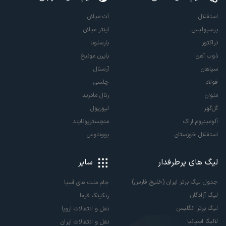
استقلال
آث میلان
پرسپولیس
اینتر میلان
تراکتور
بارسلونا
ذوب آهن
بایرن مونیخ
سپاهان
آرسنال
فولاد
چلسی
ملوان
رئال مادرید
گل‌گهر
لیورپول
آلومینیوم اراک
منچستریونایتد
استقلال خوزستان
یوونتوس
لیگ های پرطرفدار
سایر
جدول لیگ برتر ایران (خلیج فارس)
جام ملت های آسیا
لیگ آزادگان
رنکینگ فیفا
لیگ برتر انگلیس
نقل و انتقالات اروپا
لالیگا اسپانیا
نقل و انتقالات ایران