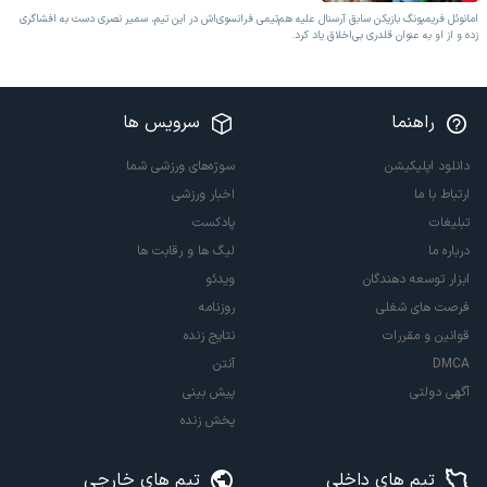
امانوئل فریمپونگ بازیکن سابق آرسنال علیه هم‌تیمی فرانسوی‌اش در این تیم، سمیر نصری دست به افشاگری
زده و از او به عنوان قلدری بی‌اخلاق یاد کرد.
راهنما
سرویس ها
دانلود اپلیکیشن
سوژه‌های ورزشی شما
ارتباط با ما
اخبار ورزشی
تبلیغات
پادکست
درباره ما
لیگ ها و رقابت ها
ابزار توسعه دهندگان
ویدئو
فرصت های شغلی
روزنامه
قوانین و مقررات
نتایج زنده
DMCA
آنتن
آگهی دولتی
پیش بینی
پخش زنده
تیم های داخلی
تیم های خارجی