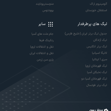
آلومینیوم اراک
منچستریونایتد
استقلال خوزستان
یوونتوس
لیگ های پرطرفدار
سایر
جدول لیگ برتر ایران (خلیج فارس)
جام ملت های آسیا
لیگ آزادگان
رنکینگ فیفا
لیگ برتر انگلیس
نقل و انتقالات اروپا
لالیگا اسپانیا
نقل و انتقالات ایران
سری آ ایتالیا
پاری سن ژرمن
لیگ قهرمانان اروپا
لیگ نخبگان آسیا
لیگ قهرمانان آسیا دو
لیگ برتر فوتسال