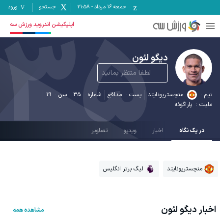
جمعه ۱۶ مرداد
-
21:58
جستجو
ورود
35
اپلیکیشن اندروید ورزش سه
دیگو لئون
لطفا منتظر بمانید
تیم :
منچستریونایتد
پست :
مدافع
شماره :
35
سن :
19
ملیت :
پاراگوئه
در یک نگاه
اخبار
ویدیو
تصاویر
منچستریونایتد
لیگ برتر انگلیس
اخبار
دیگو لئون
مشاهده همه