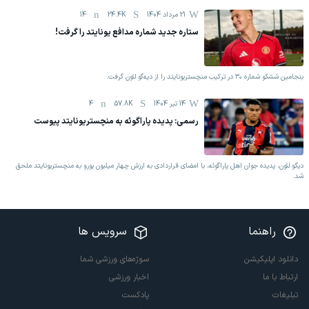
21 مرداد 1404
24.4K
14
ستاره جدید شماره مدافع یونایتد را گرفت!
بنجامین ششکو شماره ۳۰ در ترکیب منچستریونایتد را از دیه‌گو لئون گرفت.
14 تیر 1404
57.8K
4
رسمی: پدیده پاراگوئه به منچستریونایتد پیوست
دیگو لئون، پدیده جوان اهل پاراگوئه، با امضای قراردادی به ارزش چهار میلیون یورو به منچستریونایتد ملحق
شد.
راهنما
سرویس ها
دانلود اپلیکیشن
سوژه‌های ورزشی شما
ارتباط با ما
اخبار ورزشی
تبلیغات
پادکست