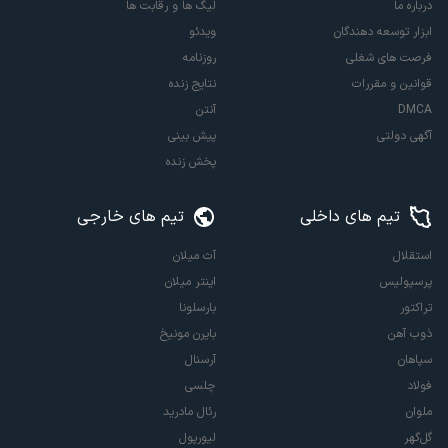
درباره ما
لیگ ها و رقابت ها
ابزار توسعه دهندگان
ویدئو
فرصت های شغلی
روزنامه
قوانین و مقررات
نتایج زنده
DMCA
آنتن
آگهی دولتی
پیش بینی
پخش زنده
تیم های داخلی
تیم های خارجی
استقلال
آث میلان
پرسپولیس
اینتر میلان
تراکتور
بارسلونا
ذوب آهن
بایرن مونیخ
سپاهان
آرسنال
فولاد
چلسی
ملوان
رئال مادرید
گل‌گهر
لیورپول