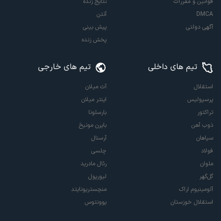
قوانین و مقررات
نتایج زنده
DMCA
آنتن
آگهی دولتی
پیش بینی
پخش زنده
تیم های داخلی
تیم های خارجی
استقلال
آث میلان
پرسپولیس
اینتر میلان
تراکتور
بارسلونا
ذوب آهن
بایرن مونیخ
سپاهان
آرسنال
فولاد
چلسی
ملوان
رئال مادرید
گل‌گهر
لیورپول
آلومینیوم اراک
منچستریونایتد
استقلال خوزستان
یوونتوس