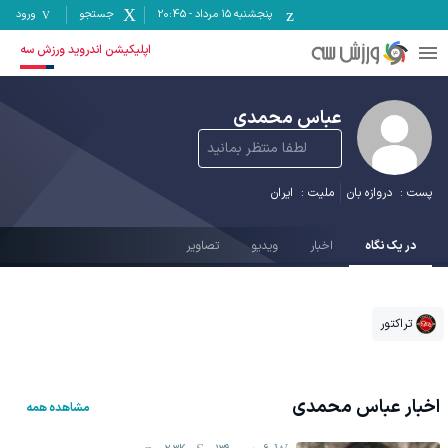
پنجشنبه ۱۵ مرداد
-
20:45
جستجو
ورود
اپلیکیشن اندروید ورزش سه
عباس محمدی
لطفا منتظر بمانید
پست :
دروازه بان
ملیت :
ایران
در یک نگاه
اخبار
ویدیو
تصاویر
تراکتور
اخبار
عباس محمدی
مشاهده همه