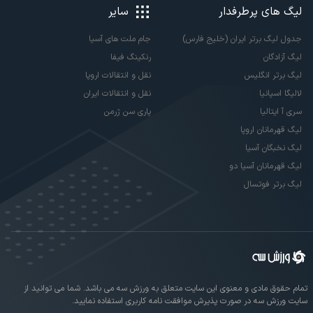
لیگ های پرطرفدار
سایر
جدول لیگ برتر ایران (خلیج فارس)
جام ملت های آسیا
لیگ آزادگان
رنکینگ فیفا
لیگ برتر انگلیس
نقل و انتقالات اروپا
لالیگا اسپانیا
نقل و انتقالات ایران
سری آ ایتالیا
پاری سن ژرمن
لیگ قهرمانان اروپا
لیگ نخبگان آسیا
لیگ قهرمانان آسیا دو
لیگ برتر فوتسال
تمام حقوق مادی و معنوی این سایت متعلق به ورزش سه می باشد. شما می توانید از
سایت ورزش سه در صورت پذیرش موافقت نامه کاربری استفاده نمایید.