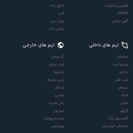
قوانین و مقررات
نتایج زنده
DMCA
آنتن
آگهی دولتی
پیش بینی
پخش زنده
تیم های داخلی
تیم های خارجی
استقلال
آث میلان
پرسپولیس
اینتر میلان
تراکتور
بارسلونا
ذوب آهن
بایرن مونیخ
سپاهان
آرسنال
فولاد
چلسی
ملوان
رئال مادرید
گل‌گهر
لیورپول
آلومینیوم اراک
منچستریونایتد
استقلال خوزستان
یوونتوس