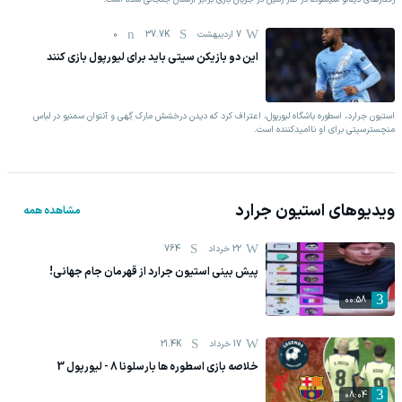
7 اردیبهشت
37.7K
0
این دو بازیکن سیتی باید برای لیورپول بازی کنند
استیون جرارد، اسطوره باشگاه لیورپول، اعتراف کرد که دیدن درخشش مارک گِهی و آنتوان سمنیو در لباس
منچسترسیتی برای او ناامیدکننده است.
ویدیوهای
استیون جرارد
مشاهده همه
22 خرداد
764
پیش بینی استیون جرارد از قهرمان جام جهانی!
00:58
17 خرداد
21.4K
خلاصه بازی اسطوره ها بارسلونا 8 - لیورپول 3
08:04