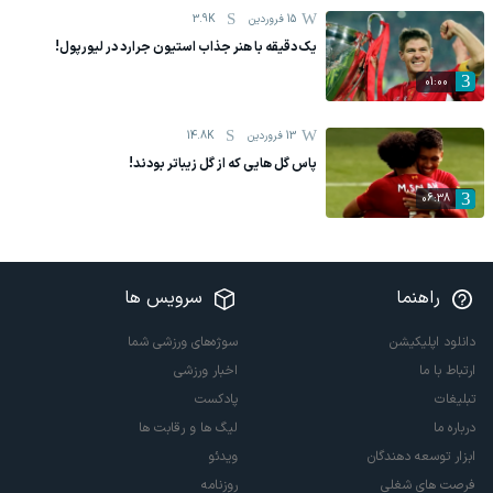
15 فروردين
3.9K
یک دقیقه با هنر جذاب استیون جرارد در لیورپول!
01:00
13 فروردين
14.8K
پاس گل هایی که از گل زیباتر بودند!
06:38
راهنما
سرویس ها
دانلود اپلیکیشن
سوژه‌های ورزشی شما
ارتباط با ما
اخبار ورزشی
تبلیغات
پادکست
درباره ما
لیگ ها و رقابت ها
ابزار توسعه دهندگان
ویدئو
فرصت های شغلی
روزنامه