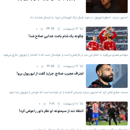
استیون جرارد، اسطوره لیورپول، در مورد فینال لیگ قهرمانان اروپا، به آرسنال هشدار داد.
12 اردیبهشت
44.7K
0
چگونه یک شام باعث جدایی صلاح شد!
مهاجم مصری می‌گوید با اعلام این خبر در «آرامش» است و خوشحال است که با افتخار از لیورپول خارج می‌شود.
12 اردیبهشت
42.5K
0
اعتراف عجیب صلاح: جرارد گفت از لیورپول برو!
محمد صلاح فاش کرد که استیون جرارد زمستان گذشته از او خواسته است که خودش از لیورپول جدا شود.
10 اردیبهشت
30K
0
انتقاد تند از سیمئونه: او نظر داور را عوض کرد!
رفتارهای دیه‌گو سیمئونه در کنار زمین در جریان بازی برابر آرسنال جنجالی شده است.