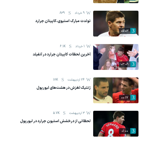
9 خرداد
839
تولدت مبارک استیوی،کاپیتان جرارد
05:03
1 خرداد
6.1K
آخرین لحظات کاپیتان جرارد در آنفیلد
03:09
26 اردیبهشت
18K
ژنتیک لغزش در هشت‌های لیورپول
00:17
3 اردیبهشت
5.7K
لحظاتی از درخشش استیون جرارد در لیورپول
01:00