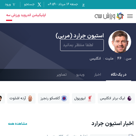
جمعه ۱۶ مرداد
-
06:59
جستجو
ورود
اپلیکیشن اندروید ورزش سه
استیون جرارد
(مربی)
لطفا منتظر بمانید
سن :
46
ملیت :
انگلیس
در یک نگاه
اخبار
ویدیو
تصاویر
لیگ برتر انگلیس
لیورپول
گلاسکو رنجرز
آرنه اشلوت
اخبار
استیون جرارد
مشاهده همه