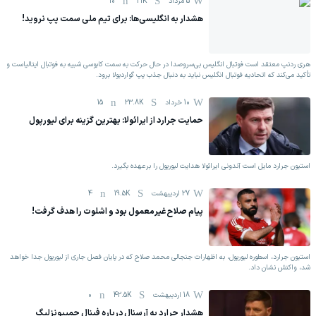
5 مرداد
21K
10
هشدار به انگلیسی‌ها: برای تیم ملی سمت پپ نروید!
هری ردنپ معتقد است فوتبال انگلیس بی‌سروصدا در حال حرکت به سمت کابوسی شبیه به فوتبال ایتالیاست و
تأکید می‌کند که اتحادیه فوتبال انگلیس نباید به دنبال جذب پپ گواردیولا برود.
10 خرداد
23.8K
15
حمایت جرارد از ایرائولا: بهترین گزینه برای لیورپول
استیون جرارد مایل است آندونی ایرائولا هدایت لیورپول را برعهده بگیرد.
27 اردیبهشت
19.5K
4
پیام صلاح غیرمعمول بود و اشلوت را هدف گرفت!
استیون جرارد، اسطوره لیورپول، به اظهارات جنجالی محمد صلاح که در پایان فصل جاری از لیورپول جدا خواهد
شد، واکنش نشان داد.
18 اردیبهشت
42.5K
0
هشدار جرارد به آرسنال درباره فینال چمپیونزلیگ