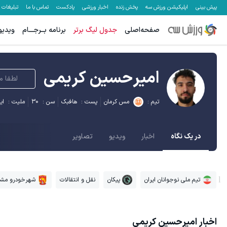
پیش بینی
اپلیکیشن ورزش سه
پخش زنده
اخبار ورزشی
پادکست
تماس با ما
تبلیغات
صفحه‌اصلی
جدول لیگ برتر
برنامه بــرجـــام
ویدیو
امیرحسین کریمی
لطفا م
تیم :
مس کرمان
پست :
هافبک
سن :
30
ملیت :
ای
در یک نگاه
اخبار
ویدیو
تصاویر
تیم ملی نوجوانان ایران
پیکان
نقل و انتقالات
شهرخودرو مش
اخبار
امیرحسین کریمی