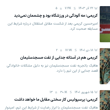
22 آذر 1403
7.4K
5
کریمی: مه آلودگی در ورزشگاه بود و چشممان نمی‌دید
امیرحسین کریمی بعد از شکست مقابل استقلال درباره شرایط این
مسابقه صحبت کرد.
18 دی 1401
17.7K
2
کریمی هم در آستانه جدایی از نفت مسجدسلیمان
هافبک باتجربه نفت مسجدسلیمان نیز به دلیل مشکلات خانوادگی
قصد جدایی از این تیم را دارد.
15 شهریور 1401
30.1K
13
کریمی: پرسپولیس کار سختی مقابل ما خواهد داشت
هافبک نفت مسجدسلیمان با ابراز رضایت از شرایط این تیم، امیدوار