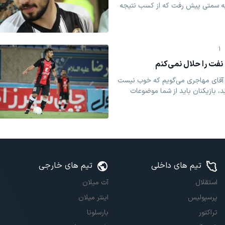
به سمتی پیش رفت که از کسب نتیجه
1
نفت را حلال نمی‌کنم
آقای مهاجری می‌گویم که خوب نیست
د، بازیکنان باید از شما موضوعات
تیم های داخلی
تیم های خارجی
استقلال
آث میلان
پرسپولیس
اینتر میلان
تراکتور
بارسلونا