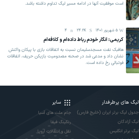
است موفقیت آنها در ادامه مسیر لیگ تداوم داشته باشد.
5 شهریور 1401
24.2K
4
کریمی: انگار خودم رباط داده‌ام و کلافه‌ام
هافبک نفت مسجدسلیمان نسبت به اتفاقات بازی با پیکان واکنش
نشان داد و مدعی شد در صحنه مصدومیت بازیکن حریف، اتفاقات
فوتبالی رخ داده است.
لیگ های پرطرفدار
سایر
جدول لیگ برتر ایران (خلیج فارس)
جام ملت های آسیا
لیگ آزادگان
رنکینگ فیفا
لیگ برتر انگلیس
نقل و انتقالات اروپا