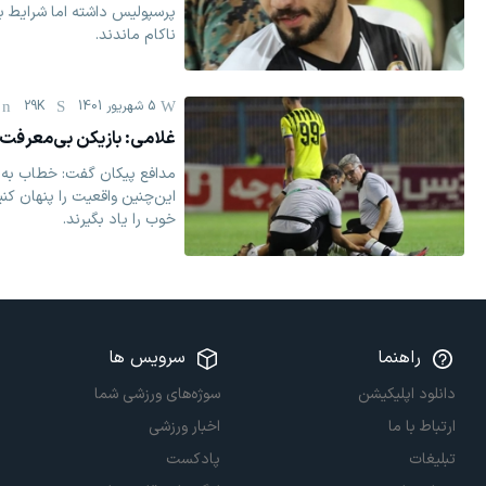
پرسپولیس داشته اما شرایط 
ناکام ماندند.
5 شهریور 1401
29K
غلامی: بازیکن بی‌معرفت 
مدافع پیکان گفت: خطاب به 
این‌چنین واقعیت را پنهان کنی
خوب را یاد بگیرند.
راهنما
سرویس ها
دانلود اپلیکیشن
سوژه‌های ورزشی شما
ارتباط با ما
اخبار ورزشی
تبلیغات
پادکست