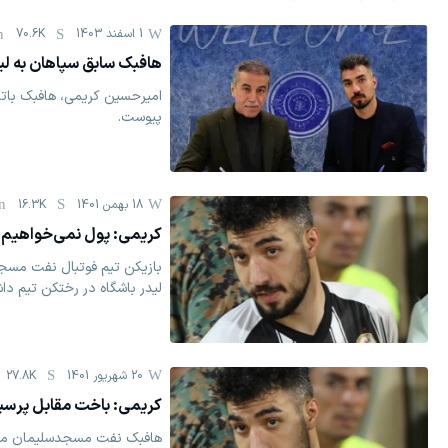
1 اسفند 1403
70.6K
هافبک سابق سپاهان به ل
امیرحسین کریمی، هافبک بات
پیوست.
18 بهمن 1401
16.3K
کریمی: پول نمی‌خواهیم جل
بازیکن تیم فوتبال نفت مسج
لیدر باشگاه در رختکن تیم دا
20 شهریور 1401
27.8K
کریمی: باخت مقابل پرسپ
هافبک نفت مسجدسلیمان مد