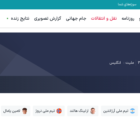
سوژه‌های شما
روزنامه
نقل و انتقالات
جام جهانی
گزارش تصویری
نتایج زنده
ملیت :
انگلیس
تیم ملی آرژانتین
ارلینگ هالند
تیم ملی نروژ
لامین یامال