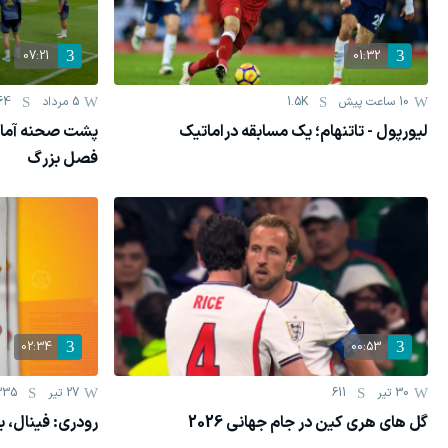
07:21
01:32
10 ساعت پیش
1.5K
5 مرداد
64
لیورپول - تاتنهام؛ یک مسابقه دراماتیک
پشت صحنه آماده
فصل بزرگ
02:34
00:53
30 تیر
611
27 تیر
335
گل های هری کین در جام جهانی 2026
رودری: فینال، 