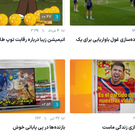
00:47
7
4 مرداد
3.3K
‌سازی غول باواریایی برای یک
انیمیشن زیبا درباره رقابت توپ طلا 026
02:54
27 تیر
173
بازی زندگی ماست
بازنده‌ها در پی پایانی خوش