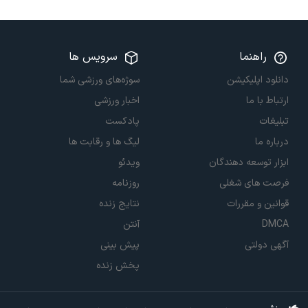
راهنما
سرویس ها
دانلود اپلیکیشن
سوژه‌های ورزشی شما
ارتباط با ما
اخبار ورزشی
تبلیغات
پادکست
درباره ما
لیگ ها و رقابت ها
ابزار توسعه دهندگان
ویدئو
فرصت های شغلی
روزنامه
قوانین و مقررات
نتایج زنده
DMCA
آنتن
آگهی دولتی
پیش بینی
پخش زنده