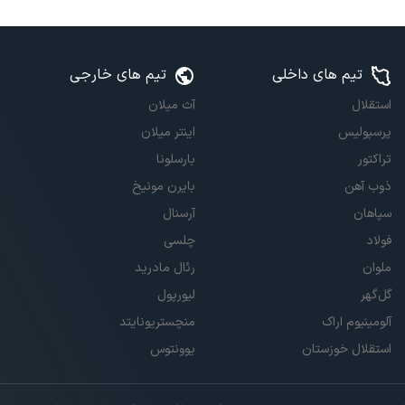
تیم های داخلی
تیم های خارجی
استقلال
آث میلان
پرسپولیس
اینتر میلان
تراکتور
بارسلونا
ذوب آهن
بایرن مونیخ
سپاهان
آرسنال
فولاد
چلسی
ملوان
رئال مادرید
گل‌گهر
لیورپول
آلومینیوم اراک
منچستریونایتد
استقلال خوزستان
یوونتوس