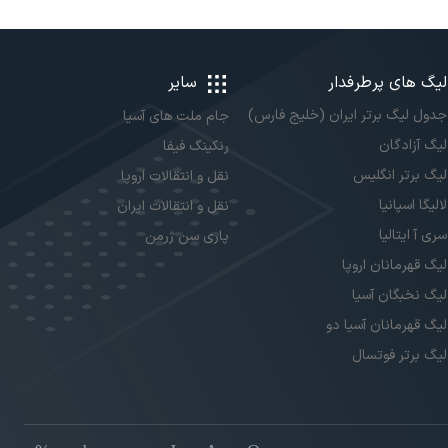
لیگ های پرطرفدار
سایر
جدول لیگ برتر ایران (خلیج فارس)
جام ملت های آسیا
لیگ آزادگان
رنکینگ فیفا
لیگ برتر انگلیس
نقل و انتقالات اروپا
لالیگا اسپانیا
نقل و انتقالات ایران
سری آ ایتالیا
پاری سن ژرمن
لیگ قهرمانان اروپا
لیگ نخبگان آسیا
لیگ قهرمانان آسیا دو
لیگ برتر فوتسال