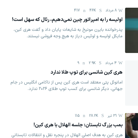
8 مرداد
46K
417
اولیسه را به امپراتور چین نمی‌دهیم، رئال که سهل است!
پدرخوانده بایرن مونیخ به شایعات پایان داد و گفت هری کین،
مایکل اولیسه و لوئیس دیاز به هیچ وجه فروشی نیستند.
4 مرداد
2.9K
9
هری کین شانسی برای توپ طلا ندارد
امانوئل پتی معتقد است هری کین پس از ناکامی انگلیس در جام
جهانی، دیگر شانسی برای کسب توپ طلای ۲۰۲۶ ندارد.
31 تیر
28.2K
115
بمب بزرگ تابستان: جلسه الهلال با هری کین!
هری کین به هدف اصلی الهلال در پنجره نقل و انتقالات تابستانی