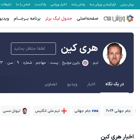
پیش بینی
اپلیکیشن ورزش سه
پخش زنده
اخبار ورزشی
پادکست
تماس با ما
تبلیغات
صفحه‌اصلی
جدول لیگ برتر
برنامه بــرجـــام
ویدیو
هری کین
لطفا منتظر بمانید
تیم :
بایرن مونیخ
پست :
مهاجم
شماره :
9
سن :
33
در یک نگاه
اخبار
ویدیو
تصاویر
جام جهانی 2026
جام جهانی
تیم ملی انگلیس
لیونل مسی
اخبار
هری کین