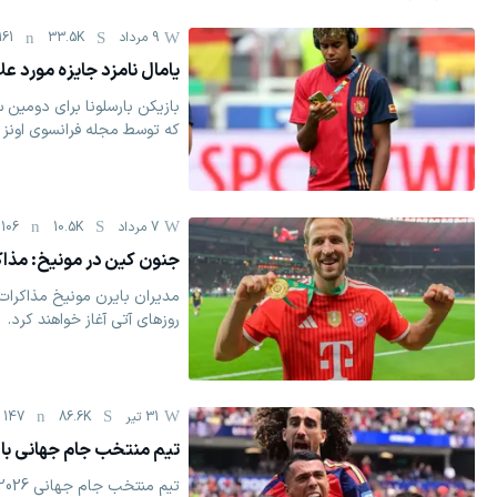
9 مرداد
33.5K
161
یامال نامزد جایزه مورد ع
بازیکن بارسلونا برای دومین 
که توسط مجله فرانسوی اونز م
7 مرداد
10.5K
106
جنون کین در مونیخ: مذاکر
مدیران بایرن مونیخ مذاکرات 
روزهای آتی آغاز خواهند کرد.
31 تیر
86.6K
147
تیم منتخب جام جهانی با 