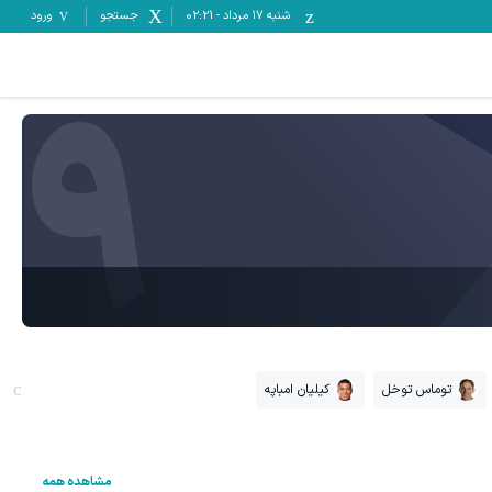
شنبه ۱۷ مرداد
-
02:21
جستجو
ورود
9
توماس توخل
کیلیان امباپه
مشاهده همه