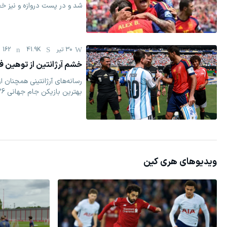
شد و در پست دروازه و نیز خ
30 تیر
41.9K
162
خشم آرژانتین از توهین فی
رسانه‌های آرژانتینی همچنان ا
بهترین بازیکن جام جهانی 2026 خشمگین هستند.
ویدیوهای
هری کین