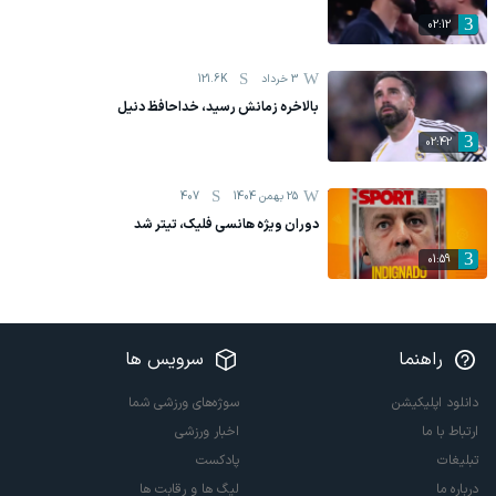
02:12
3 خرداد
121.6K
بالاخره زمانش رسید، خداحافظ دنیل
02:42
25 بهمن 1404
407
دوران ویژه هانسی فلیک، تیتر شد
01:59
راهنما
سرویس ها
دانلود اپلیکیشن
سوژه‌های ورزشی شما
ارتباط با ما
اخبار ورزشی
تبلیغات
پادکست
درباره ما
لیگ ها و رقابت ها