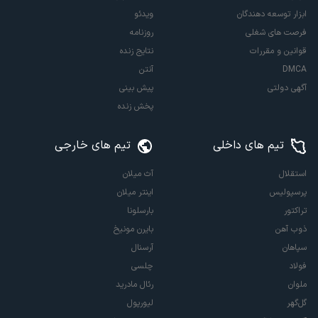
ابزار توسعه دهندگان
ویدئو
فرصت های شغلی
روزنامه
قوانین و مقررات
نتایج زنده
DMCA
آنتن
آگهی دولتی
پیش بینی
پخش زنده
تیم های داخلی
تیم های خارجی
استقلال
آث میلان
پرسپولیس
اینتر میلان
تراکتور
بارسلونا
ذوب آهن
بایرن مونیخ
سپاهان
آرسنال
فولاد
چلسی
ملوان
رئال مادرید
گل‌گهر
لیورپول