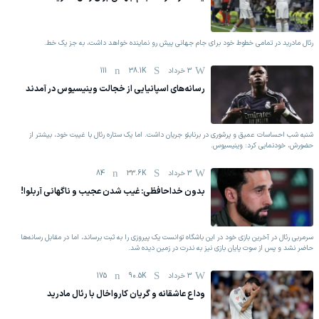
رئال مادرید در تمامی خطوط خود برای جام جهانی پیش رو نماینده خواهد داشت، به جز یک خط.
3 خرداد
38.1K
111
رسانه‌های اسپانیایی از خجالت وینیسیوس در آمدند
شنبه شب احساسات عمیق و پرشوری در برنابئو جریان داشت. اما یک ستاره رئال با غیبت خود، بیشتر از
حضورش، خودنمایی کرد: وینیسیوس.
3 خرداد
33.6K
84
بدون خداحافظی: غیب شدن عجیب و ناگهانی آربلوا!
سرمربی رئال در آخرین بازی خود در این باشگاه توانست یک پیروزی را به ثبت برساند، اما در مقابل رسانه‌ها
حاضر نشد و پس از سوت پایان بازی نیز به ندرت در زمین دیده شد.
3 خرداد
90.5K
175
وداع عاشقانه و گریان کارواخال با رئال مادرید