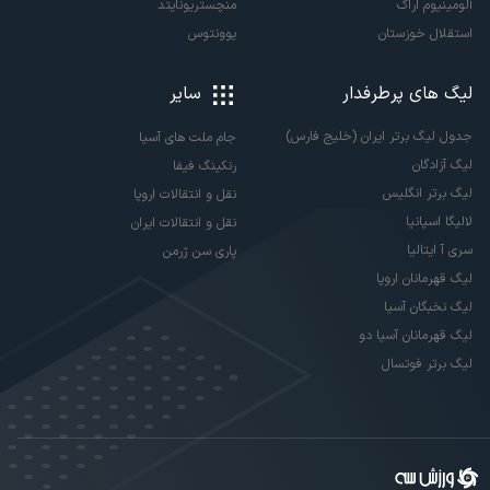
آلومینیوم اراک
منچستریونایتد
استقلال خوزستان
یوونتوس
لیگ های پرطرفدار
سایر
جدول لیگ برتر ایران (خلیج فارس)
جام ملت های آسیا
لیگ آزادگان
رنکینگ فیفا
لیگ برتر انگلیس
نقل و انتقالات اروپا
لالیگا اسپانیا
نقل و انتقالات ایران
سری آ ایتالیا
پاری سن ژرمن
لیگ قهرمانان اروپا
لیگ نخبگان آسیا
لیگ قهرمانان آسیا دو
لیگ برتر فوتسال