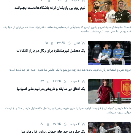
6 مرداد
33.2K
34
تیم رویایی بازیکنان آزاد: باشگاه‌ها دست بجنبانند!
تعداد ستاره‌های سرشناس و بدون تیمی که به رایگان در دسترس هستند آنقدر زیاد است که می‌توان از آنها یک
تیم رویایی یا حتی چند تیم منتخب ساخت.
5 تیر
33.6K
15
یک معضل غیرمنتظره برای رئال در بازار انتقالات
پروژه نقل و انتقالات رئال مادرید تحت هدایت ژوزه مورینیو با یک چالش ساختاری جدی مواجه شده است.
4 خرداد
42.6K
157
یک اتفاق بی‌سابقه و تاریخی در تیم ملی اسپانیا
با خط خوردن کارواخال از فهرست اولیه اسپانیا، دین هویسن نیز تاوان فصل خاکستری خود را داد و از لیست
نهایی بیرون می‌ماند.
4 خرداد
37.7K
60
یک حفره در حد جام جهانی برای رئال مادرید!