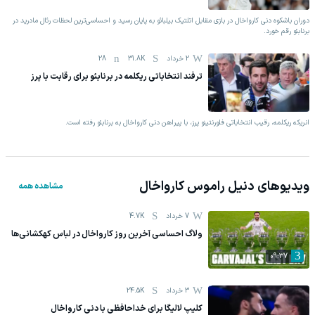
دوران باشکوه دنی کارواخال در بازی مقابل اتلتیک بیلبائو به پایان رسید و احساسی‌ترین لحظات رئال مادرید در
برنابئو رقم خورد.
2 خرداد
31.8K
28
ترفند انتخاباتی ریکلمه در برنابئو برای رقابت با پرز
انریکه ریکلمه، رقیب انتخاباتی فلورنتینو پرز، با پیراهن دنی کارواخال به برنابئو رفته است.
ویدیوهای
دنیل راموس کارواخال
مشاهده همه
7 خرداد
4.7K
ولاگ احساسی آخرین روز کارواخال در لباس کهکشانی‌ها
09:37
3 خرداد
24.5K
کلیپ لالیگا برای خداحافظی با دنی کارواخال