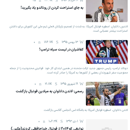
19 خرداد 1404
33.9K
25
به جای استراحت کردن از رونالدو یاد بگیرید!
لاندون داناوان، اسطوره فوتبال آمریکا، به شدت از تصمیم بازیکنان فعلی تیم ملی این کشورش برای داشتن
استراحت بیشتر عصبانی است.
13 بهمن 1395
186.7K
0
کفاشیان در لیست سیاه ترامپ!
دونالد ترامپ، رئیس جمهور جدید ایالت متحده در همین ابتدای کار خود قوانینی محدودیت زا از جمله
ممنوعیت سفر شهروندان بعضی از کشورها به آمریکا را صادر کرده است.​​​​​​​
19 شهریور 1395
21.8K
0
رسمی: لاندن داناوان به میادین فوتبال بازگشت
لاندن داناوان، اسطوره فوتبال آمریکا به باشگاه لس آنجلس گلکسی بازگشت.
1 دی 1393
106.3K
0
نوابغی که2014 از فوتبال خداحافظی کردند(عکس)