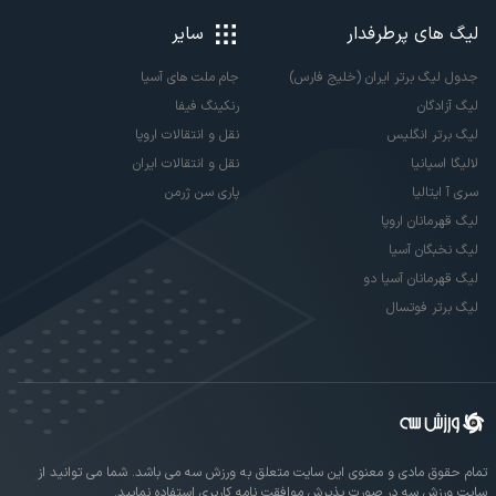
لیگ های پرطرفدار
سایر
جدول لیگ برتر ایران (خلیج فارس)
جام ملت های آسیا
لیگ آزادگان
رنکینگ فیفا
لیگ برتر انگلیس
نقل و انتقالات اروپا
لالیگا اسپانیا
نقل و انتقالات ایران
سری آ ایتالیا
پاری سن ژرمن
لیگ قهرمانان اروپا
لیگ نخبگان آسیا
لیگ قهرمانان آسیا دو
لیگ برتر فوتسال
تمام حقوق مادی و معنوی این سایت متعلق به ورزش سه می باشد. شما می توانید از
سایت ورزش سه در صورت پذیرش موافقت نامه کاربری استفاده نمایید.