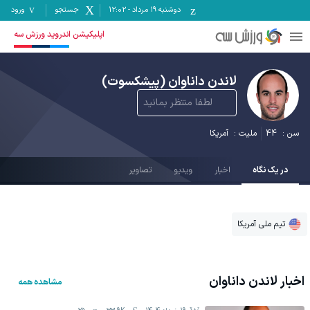
دوشنبه ۱۹ مرداد
-
12:02
جستجو
ورود
اپلیکیشن اندروید ورزش سه
لاندن داناوان
(پیشکسوت)
لطفا منتظر بمانید
سن :
44
ملیت :
آمریکا
در یک نگاه
اخبار
ویدیو
تصاویر
تیم ملی آمریکا
اخبار
لاندن داناوان
مشاهده همه