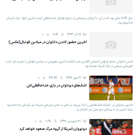
سال 2014 سالی بود که در آن، 10 بازیکن سرشناس از دنیای فوتبال خداحافظی کردند.آخرین آنها، اریک آبیدال
فرانسوی بود.
17 آذر 1393
30K
0
آخرین حضور لاندن داناوان در میادین فوتبال(عکس)
لاندن داناوان، ستاره ی لوس آنجلس گلکسی شب گذشته آخرین حضورش در میادین فوتبال را تجربه کرد که با
قهرمانی تیمش در لیگ آمریکا همراه بود.
21 مهر 1393
48.9K
0
اشک‌های دوناوان در بازی خداحافظی‌اش
لاندون دوناوان در حالیکه اشک‌هایش را پاک می‌کرد و شالی با نشان تیم ملی امریکا دور گردنش انداخته بود،
برای آخرین بار با پیراهن تیم ملی دور افتخار زد.
30 فروردين 1393
1.6K
0
دونووان:آمریکا از گروه مرگ صعود خواهد کرد