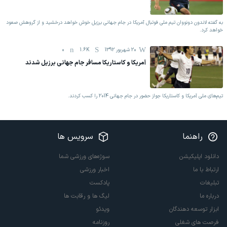
به گفته لاندون دونووان تیم ملی فوتبال آمریکا در جام جهانی برزیل خوش خواهد درخشید و از گروهش صعود
خواهد کرد.
20 شهریور 1392
1.6K
0
آمریکا و کاستاریکا مسافر جام جهانی برزیل شدند
تیم‌های ملی آمریکا و کاستاریکا جواز حضور در جام جهانی 2014 را کسب کردند.
راهنما
سرویس ها
دانلود اپلیکیشن
سوژه‌های ورزشی شما
ارتباط با ما
اخبار ورزشی
تبلیغات
پادکست
درباره ما
لیگ ها و رقابت ها
ابزار توسعه دهندگان
ویدئو
فرصت های شغلی
روزنامه