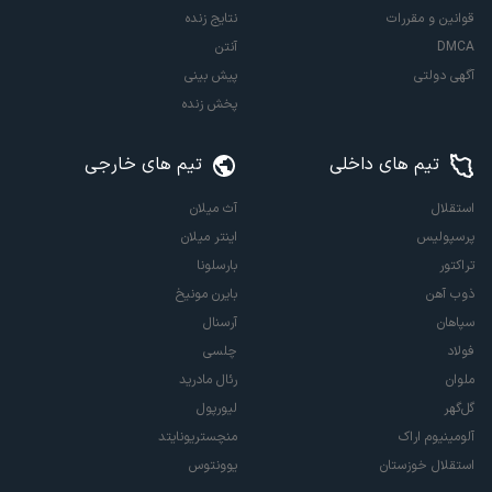
قوانین و مقررات
نتایج زنده
DMCA
آنتن
آگهی دولتی
پیش بینی
پخش زنده
تیم های داخلی
تیم های خارجی
استقلال
آث میلان
پرسپولیس
اینتر میلان
تراکتور
بارسلونا
ذوب آهن
بایرن مونیخ
سپاهان
آرسنال
فولاد
چلسی
ملوان
رئال مادرید
گل‌گهر
لیورپول
آلومینیوم اراک
منچستریونایتد
استقلال خوزستان
یوونتوس