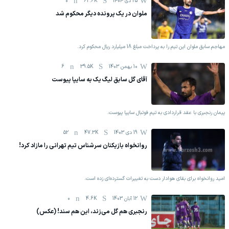
25 دی 1404
62.6K
0
ملوان در یک پرونده دیگر محکوم شد
مهاجم سابق ملوان این تیم را به پرداخت مبلغ 18 میلیارد ریال محکوم کرد.
10 بهمن 1403
39.5K
6
آقای گل سابق لیگ یک به سایپا پیوست
پیمان رنجبری با عقد قراردادی به تیم فوتبال سایپا پیوست.
19 دی 1403
47.3K
52
روانخواه بازیکنان سرشناس تیم تهرانی را مازاد کرد!
امید روانخواه برای بقای هوادار دست به تغییرات گسترده‌ای زده است.
12 آبان 1403
4.6K
0
رنجبری هم گل می‌زند، این هم سند! (عکس)