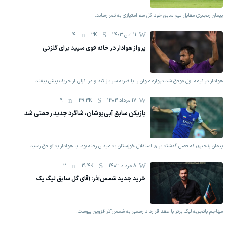
پیمان رنجبری مقابل تیم سابق خود گل سه امتیازی به ثمر رساند.
11 آبان 1403
2K
4
پرواز هوادار در خانه قوی سپید برای گلزنی
هوادار در نیمه اول موفق شد دروازه ملوان را با ضربه سر باز کند و در انزلی از حریف پیش بیفتد.
17 مرداد 1403
49.3K
9
بازیکن سابق آبی‌پوشان، شاگرد جدید رحمتی شد
پیمان رنجبری که فصل گذشته برای استقلال خوزستان به میدان رفته بود، با هوادار به توافق رسید.
8 مرداد 1403
19.4K
2
خرید جدید شمس‌آذر: آقای گل سابق لیگ یک
مهاجم باتجربه لیگ برتر با عقد قرارداد رسمی به شمس‌آذر قزوین پیوست.