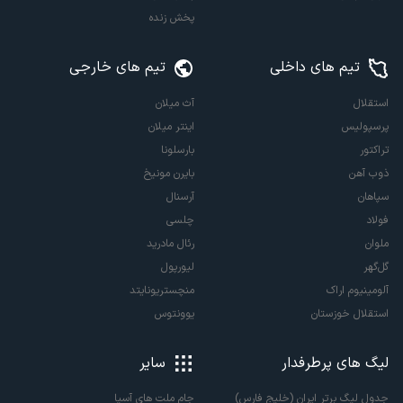
پخش زنده
تیم های داخلی
تیم های خارجی
استقلال
آث میلان
پرسپولیس
اینتر میلان
تراکتور
بارسلونا
ذوب آهن
بایرن مونیخ
سپاهان
آرسنال
فولاد
چلسی
ملوان
رئال مادرید
گل‌گهر
لیورپول
آلومینیوم اراک
منچستریونایتد
استقلال خوزستان
یوونتوس
لیگ های پرطرفدار
سایر
جدول لیگ برتر ایران (خلیج فارس)
جام ملت های آسیا