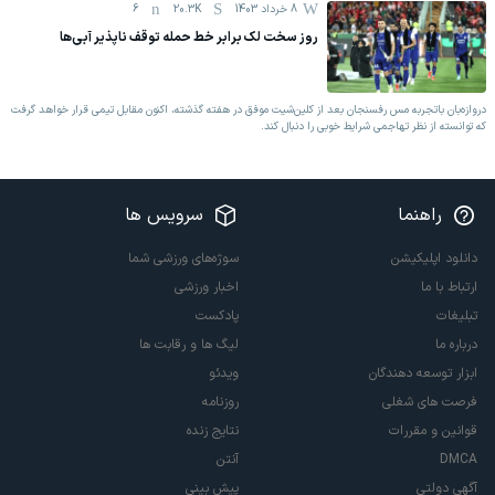
8 خرداد 1403
20.3K
6
روز سخت لک برابر خط حمله توقف ناپذیر آبی‌ها
دروازه‌بان باتجربه مس رفسنجان بعد از کلین‌شیت موفق در هفته گذشته، اکنون مقابل تیمی قرار خواهد گرفت
که توانسته از نظر تهاجمی شرایط خوبی را دنبال کند.
راهنما
سرویس ها
دانلود اپلیکیشن
سوژه‌های ورزشی شما
ارتباط با ما
اخبار ورزشی
تبلیغات
پادکست
درباره ما
لیگ ها و رقابت ها
ابزار توسعه دهندگان
ویدئو
فرصت های شغلی
روزنامه
قوانین و مقررات
نتایج زنده
DMCA
آنتن
آگهی دولتی
پیش بینی