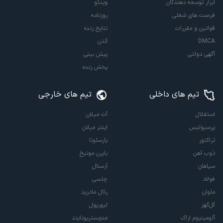
ابزار توسعه دهندگان
ویدئو
فرصت های شغلی
روزنامه
قوانین و مقررات
نتایج زنده
DMCA
آنتن
آگهی دولتی
پیش بینی
پخش زنده
تیم های داخلی
تیم های خارجی
استقلال
آث میلان
پرسپولیس
اینتر میلان
تراکتور
بارسلونا
ذوب آهن
بایرن مونیخ
سپاهان
آرسنال
فولاد
چلسی
ملوان
رئال مادرید
گل‌گهر
لیورپول
آلومینیوم اراک
منچستریونایتد