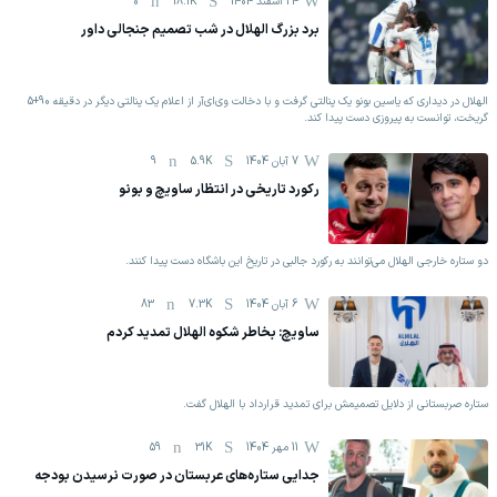
24 اسفند 1404
18.1K
0
برد بزرگ الهلال در شب تصمیم جنجالی داور
الهلال در دیداری که یاسین بونو یک پنالتی گرفت و با دخالت وی‌ای‌آر از اعلام یک پنالتی دیگر در دقیقه 90+5
گریخت، توانست به پیروزی دست پیدا کند.
7 آبان 1404
5.9K
9
رکورد تاریخی در انتظار ساویچ و بونو
دو ستاره خارجی الهلال می‌توانند به رکورد جالبی در تاریخ این باشگاه دست پیدا کنند.
6 آبان 1404
7.3K
83
ساویچ: بخاطر شکوه الهلال تمدید کردم
ستاره صربستانی از دلایل تصمیمش برای تمدید قرارداد با الهلال گفت.
11 مهر 1404
31K
59
جدایی ستاره‌های عربستان در صورت نرسیدن بودجه