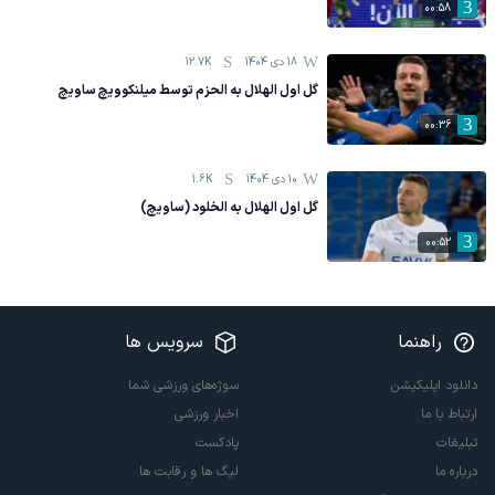
00:58
18 دی 1404
12.7K
گل اول الهلال به الحزم توسط میلنکوویچ ساویچ
00:36
10 دی 1404
1.6K
گل اول الهلال به الخلود (ساویچ)
00:52
راهنما
سرویس ها
دانلود اپلیکیشن
سوژه‌های ورزشی شما
ارتباط با ما
اخبار ورزشی
تبلیغات
پادکست
درباره ما
لیگ ها و رقابت ها