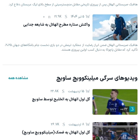
هافبک صربستانی الهلال پس از پیروزی تاریخی مقابل منچسترسیتی از سطح بالای لیگ عربستان دفاع کرد.
5 تیر 1404
21.9K
0
واکنش ستاره مطرح الهلال به شایعه جدایی
هافبک صربستانی الهلال ضمن ابراز رضایت از عملکرد تیمش در دو بازی نخست جام باشگاه‌های جهان ۲۰۲۵،
تأکید کرد که مقابل پاچوکا به دنبال کسب اولین پیروزی هستند.
ویدیوهای
سرگی میلینکوویچ ساویچ
مشاهده همه
15 اردیبهشت
22.8K
گل اول الهلال به الخلیج توسط ساویچ
00:22
8 اردیبهشت
26.7K
گل اول الهلال به ضمک (میلینکوویچ ساویچ)