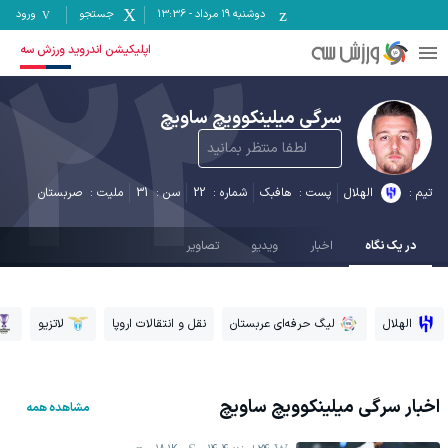
دوشنبه ۱۹ مرداد
-
13:36
جستجو
ورود
22
اپلیکیشن اندروید ورزش سه
سرگی میلینکوویچ ساویچ
لطفا منتظر بمانید
تیم :
الهلال
پست :
هافبک
شماره :
22
سن :
31
ملیت :
صربستان
در یک نگاه
اخبار
ویدیو
تصاویر
الهلال
لیگ حرفه‌ای عربستان
نقل و انتقالات اروپا
لاتزیو
اخبار
سرگی میلینکوویچ ساویچ
مشاهده همه