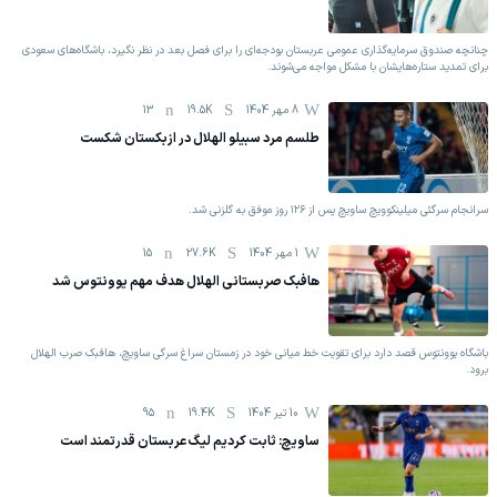
چنانچه صندوق سرمایه‌گذاری عمومی عربستان بودجه‌ای را برای فصل بعد در نظر نگیرد، باشگاه‌های سعودی
برای تمدید ستاره‌هایشان با مشکل مواجه می‌شوند.
8 مهر 1404
19.5K
13
طلسم مرد سبیلو الهلال در ازبکستان شکست
سرانجام سرگئی میلینکوویچ ساویچ پس از ۱۲۶ روز موفق به گلزنی شد.
1 مهر 1404
27.6K
15
هافبک صربستانی الهلال هدف مهم یوونتوس شد
باشگاه یوونتوس قصد دارد برای تقویت خط میانی خود در زمستان سراغ سرگی ساویچ، هافبک صرب الهلال
برود.
10 تیر 1404
19.4K
95
ساویچ: ثابت کردیم لیگ عربستان قدرتمند است