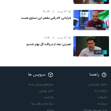
26 خرداد
40.3K
خیابانی: کادرفنی مقصر این تساوی هست
01:25
26 خرداد
2.3K
نصرتی: بعد از دریافت گل بهتر شدیم
01:21
راهنما
سرویس ها
دانلود اپلیکیشن
سوژه‌های ورزشی شما
ارتباط با ما
اخبار ورزشی
تبلیغات
پادکست
درباره ما
لیگ ها و رقابت ها
ابزار توسعه دهندگان
ویدئو