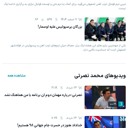
مربی تیم فوتبال ذوب آهن اصفهان می‌گوید برای کمک به تیم ملی و توسعه فوتبال نیازی به برگزاری ادامه لیگ
نیست.
7 اسفند 1404
56K
86
بزرگان پرسپولیس علیه اوسمار!
یکی از مهمترین بازی های این هفته لیگ برتر، مصاف میان تیم‌های ذوب آهن و پرسپولیس در فولادشهر
اصفهان است که حساسیت بالایی دارد.
ویدیوهای
محمد نصرتی
مشاهده همه
26 خرداد
19.1K
نصرتی: درباره مهمان دوم آن برنامه با من هماهنگ نشد
00:31
26 خرداد
11.2K
خداداد: هنوز در حسرت جام جهانی 98 هستیم!