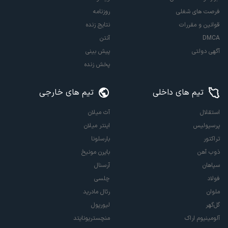
فرصت های شغلی
روزنامه
قوانین و مقررات
نتایج زنده
DMCA
آنتن
آگهی دولتی
پیش بینی
پخش زنده
تیم های داخلی
تیم های خارجی
استقلال
آث میلان
پرسپولیس
اینتر میلان
تراکتور
بارسلونا
ذوب آهن
بایرن مونیخ
سپاهان
آرسنال
فولاد
چلسی
ملوان
رئال مادرید
گل‌گهر
لیورپول
آلومینیوم اراک
منچستریونایتد