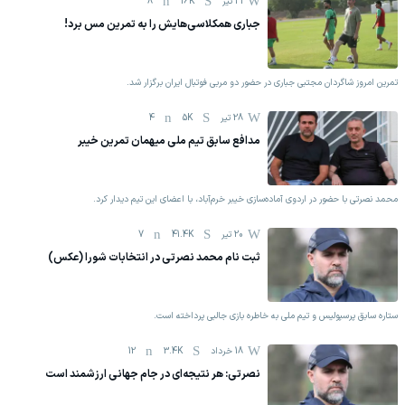
31 تیر
16K
8
جباری همکلاسی‌هایش را به تمرین مس برد!
تمرین امروز شاگردان مجتبی جباری در حضور دو مربی فوتبال ایران برگزار شد.
28 تیر
5K
4
مدافع سابق تیم ملی میهمان تمرین خیبر
محمد نصرتی با حضور در اردوی آماده‌سازی خیبر خرم‌آباد، با اعضای این تیم دیدار کرد.
20 تیر
41.4K
7
ثبت نام محمد نصرتی در انتخابات شورا (عکس)
ستاره سابق پرسپولیس و تیم ملی به خاطره بازی جالبی پرداخته است.
18 خرداد
3.4K
12
نصرتی: هر نتیجه‌ای در جام جهانی ارزشمند است