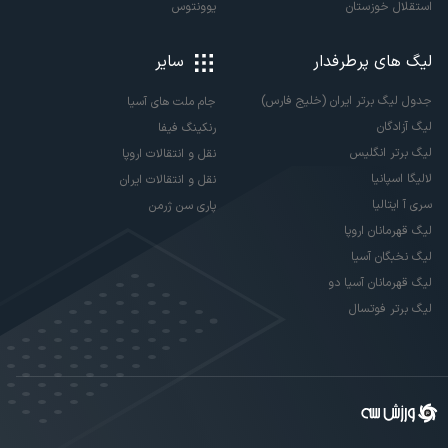
استقلال خوزستان
یوونتوس
لیگ های پرطرفدار
سایر
جدول لیگ برتر ایران (خلیج فارس)
جام ملت های آسیا
لیگ آزادگان
رنکینگ فیفا
لیگ برتر انگلیس
نقل و انتقالات اروپا
لالیگا اسپانیا
نقل و انتقالات ایران
سری آ ایتالیا
پاری سن ژرمن
لیگ قهرمانان اروپا
لیگ نخبگان آسیا
لیگ قهرمانان آسیا دو
لیگ برتر فوتسال