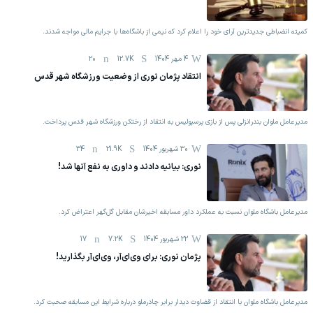
کمیته انضباطی جدیدترین آرای خود را اعلام کرد که نیمی از باشگاه‌ها با جرایم مالی مواجه شدند.
4 مهر 1404
12.7K
20
انتقاد پژمان نوری از وضعیت ورزشگاه شهر قدس
مدیرعامل ملوان بندرانزلی پس از بازی پرسپولیس به انتقاد از رختکن‌ ورزشگاه شهر قدس پرداخت.
30 شهریور 1404
21.9K
34
نوری: بیانیه دادند و داوری به نفع آنها شد!
مدیرعامل باشگاه ملوان نسبت به عملکرد داور مسابقه اخیرشان مقابل گل‌گهر اعتراض کرد.
22 شهریور 1404
7.2K
17
پژمان نوری: برای وی‌ای‌آر، وی‌ای‌آر بگذارید!
مدیرعامل باشگاه ملوان با انتقاد از قضاوت دیدار برابر چادرملو درباره شرایط این مسابقه صحبت کرد.