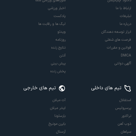
دانلود اپلیکیشن
سوژه‌های ورزشی شما
ارتباط با ما
اخبار ورزشی
تبلیغات
پادکست
درباره ما
لیگ ها و رقابت ها
ابزار توسعه دهندگان
ویدئو
فرصت های شغلی
روزنامه
قوانین و مقررات
نتایج زنده
DMCA
آنتن
آگهی دولتی
پیش بینی
پخش زنده
تیم های داخلی
تیم های خارجی
استقلال
آث میلان
پرسپولیس
اینتر میلان
تراکتور
بارسلونا
ذوب آهن
بایرن مونیخ
سپاهان
آرسنال