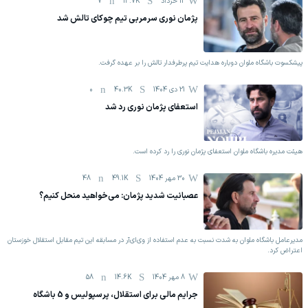
12 خرداد
13.7K
7
پژمان نوری سرمربی تیم چوکای تالش شد
پیشکسوت باشگاه ملوان دوباره هدایت تیم پرطرفدار تالش را بر عهده گرفت.
21 دی 1404
40.3K
0
استعفای پژمان نوری رد شد
هیئت مدیره باشگاه ملوان استعفای پژمان نوری را رد کرده است.
30 مهر 1404
49.1K
48
عصبانیت شدید پژمان: می‌خواهید منحل کنیم؟
مدیرعامل باشگاه ملوان به شدت نسبت به عدم استفاده از وی‌ای‌آر در مسابقه این تیم مقابل استقلال خوزستان
اعتراض کرد.
8 مهر 1404
14.6K
58
جرایم مالی برای استقلال، پرسپولیس و 5 باشگاه