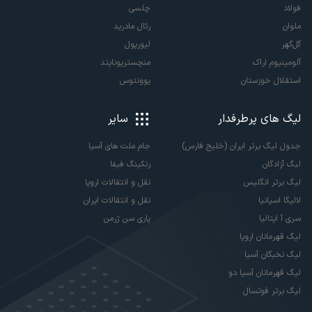
فولاد
چلسی
ملوان
رئال مادرید
گل‌گهر
لیورپول
آلومینیوم اراک
منچستریونایتد
استقلال خوزستان
یوونتوس
لیگ های پرطرفدار
سایر
جدول لیگ برتر ایران (خلیج فارس)
جام ملت های آسیا
لیگ آزادگان
رنکینگ فیفا
لیگ برتر انگلیس
نقل و انتقالات اروپا
لالیگا اسپانیا
نقل و انتقالات ایران
سری آ ایتالیا
پاری سن ژرمن
لیگ قهرمانان اروپا
لیگ نخبگان آسیا
لیگ قهرمانان آسیا دو
لیگ برتر فوتسال