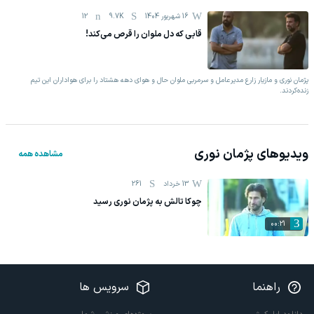
16 شهریور 1404
9.7K
12
قابی که دل ملوان را قرص می‌کند!
پژمان نوری و مازیار زارع مدیرعامل و سرمربی ملوان حال و‌ هوای دهه هشتاد را برای هواداران این تیم
زنده‌کردند.
ویدیوهای
پژمان نوری
مشاهده همه
13 خرداد
261
چوکا تالش به پژمان نوری رسید
00:21
راهنما
سرویس ها