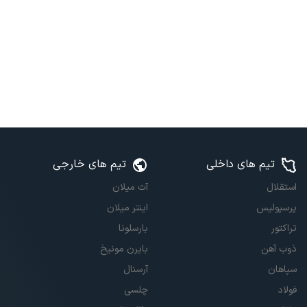
تیم های داخلی
تیم های خارجی
استقلال
آث میلان
پرسپولیس
اینتر میلان
تراکتور
بارسلونا
ذوب آهن
بایرن مونیخ
سپاهان
آرسنال
فولاد
چلسی