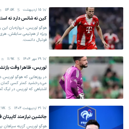
15 اردیبهشت
54.5K
کین نه شانس دارد نه است
هوگو لوریس، دروازه‌بان این
ویژه از هم‌تیمی سابقش، هری 
فوتبال دانست.
29 مهر 1404
11.9K
لوریس، ظاهرا وقت بازن
در روزهایی که هوگو لوریس در
می‌درخشید کمتر کسی گمان می
اشتباهی که لوریس در لیگ آم
31 اردیبهشت 1404
.7K
جانشین نیازمند کاپیتان ف
هوگو لوریس گزینه سپاهان برا