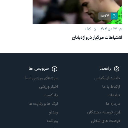
08:24
27 دی 1404
1.5K
اشتباهات مرگبار دروازه‌بانان
راهنما
سرویس ها
دانلود اپلیکیشن
سوژه‌های ورزشی شما
ارتباط با ما
اخبار ورزشی
تبلیغات
پادکست
درباره ما
لیگ ها و رقابت ها
ابزار توسعه دهندگان
ویدئو
فرصت های شغلی
روزنامه