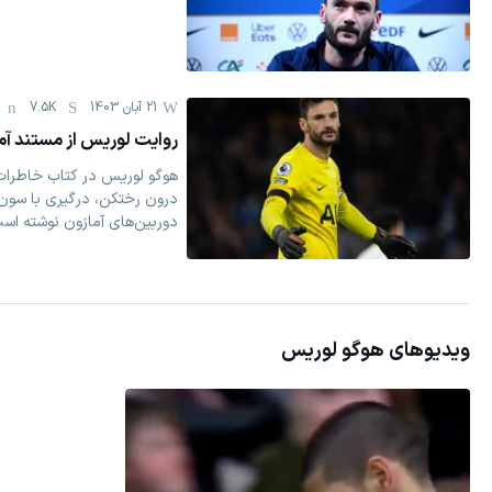
21 آبان 1403
7.5K
روایت لوریس از مستند آما
هوگو لوریس در کتاب خاطرات
درون رختکن، درگیری با سون
دوربین‌های آمازون نوشته اس
ویدیوهای
هوگو لوریس