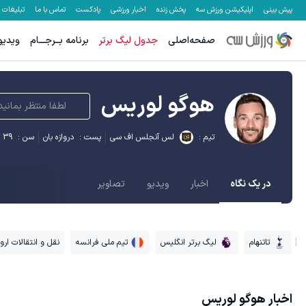
پیش بینی
اپلیکیشن ورزش سه
پخش زنده
اخبار ورزشی
پادکست
تماس با ما
تبلیغات
صفحه‌اصلی
جدول لیگ برتر
برنامه بــرجـــام
ویدیو
هوگو لوریس
لطفا منتظر بمانید
تیم :
لس آنجلس اف سی
پست :
دروازه بان
سن :
39
در یک نگاه
اخبار
ویدیو
تصاویر
تاتنهام
لیگ برتر انگلیس
تیم ملی فرانسه
نقل و انتقالات اروپ
اخبار
هوگو لوریس