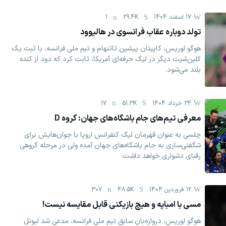
17 اسفند 1404
29.4K
1
تولد دوباره عقاب فرانسوی در هالیوود
هوگو لوریس، کاپیتان پیشین تاتنهام و تیم ملی فرانسه، با ثبت یک
کلین‌شیت دیگر در لیگ حرفه‌ای آمریکا، ثابت کرد که دود از کنده
بلند می‌شود.
24 خرداد 1404
51.3K
17
معرفی تیم‌های جام باشگاه‌های جهان: گروه ‏D
چلسی به عنوان قهرمان لیگ کنفرانس اروپا با جوان‌هایش برای
‏شگفتی‌سازی به جام باشگاه‌های جهان آمده ولی در مرحله گروهی
‏رقبای دشواری خواهد داشت. ‏
12 فروردين 1404
48.5K
307
مسی با امباپه و هیچ بازیکنی قابل مقایسه نیست!
هوگو لوریس، دروازه‌بان سابق تیم ملی فرانسه، مدعی شد ليونل