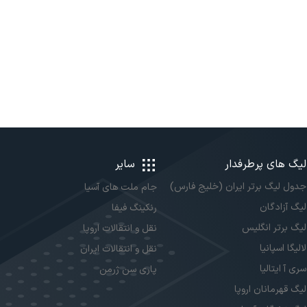
لیگ های پرطرفدار
سایر
جدول لیگ برتر ایران (خلیج فارس)
جام ملت های آسیا
لیگ آزادگان
رنکینگ فیفا
لیگ برتر انگلیس
نقل و انتقالات اروپا
لالیگا اسپانیا
نقل و انتقالات ایران
سری آ ایتالیا
پاری سن ژرمن
لیگ قهرمانان اروپا