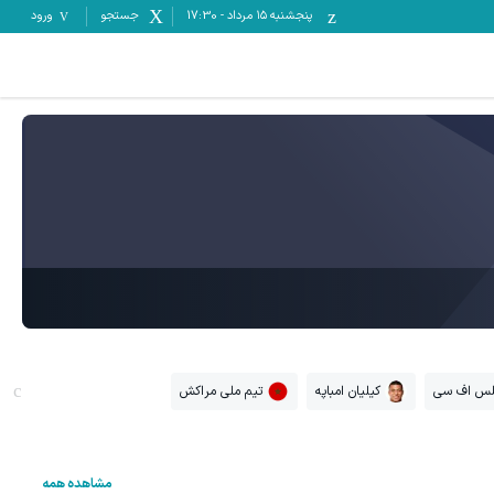
پنجشنبه ۱۵ مرداد
-
17:30
جستجو
ورود
لس اف سی
کیلیان امباپه
تیم ملی مراکش
مشاهده همه