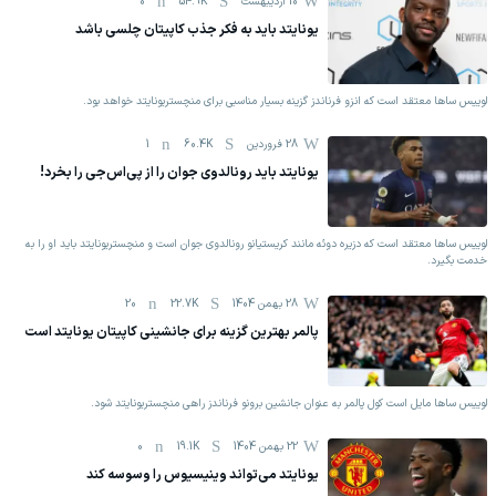
10 اردیبهشت
54.9K
0
یونایتد باید به فکر جذب کاپیتان چلسی باشد
لوییس ساها معتقد است که انزو فرناندز گزینه بسیار مناسبی برای منچستریونایتد خواهد بود.
28 فروردين
60.4K
1
یونایتد باید رونالدوی جوان را از پی‌اس‌جی را بخرد!
لوییس ساها معتقد است که دزیره دوئه مانند کریستیانو رونالدوی جوان است و منچستریونایتد باید او را به
خدمت بگیرد.
28 بهمن 1404
22.7K
20
پالمر بهترین گزینه برای جانشینی کاپیتان یونایتد است
لوییس ساها مایل است کول پالمر به عنوان جانشین برونو فرناندز راهی منچستریونایتد شود.
22 بهمن 1404
19.1K
0
یونایتد می‌تواند وینیسیوس را وسوسه کند