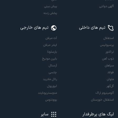
آگهی دولتی
پیش بینی
پخش زنده
تیم های داخلی
تیم های خارجی
استقلال
آث میلان
پرسپولیس
اینتر میلان
تراکتور
بارسلونا
ذوب آهن
بایرن مونیخ
سپاهان
آرسنال
فولاد
چلسی
ملوان
رئال مادرید
گل‌گهر
لیورپول
آلومینیوم اراک
منچستریونایتد
استقلال خوزستان
یوونتوس
لیگ های پرطرفدار
سایر