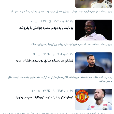
لوییس ساها، مهاجم سابق منچستریونایتد، رویای انتقال وینیسیوس جونیور به این باشگاه را در سر دارد.
13 بهمن 1404
28.2K
0
یونایتد باید زودتر ستاره جوانش را بفروشد
لوییس ساها معقتد است که منچستریونایتد باید یوشوا زیرکزی را به فروش برساند.
9 دی 1404
16.6K
14
ششکو مثل ستاره سابق یونایتد درخشان است
ریو فردیناند معتقد است که بنجامین ششکو تاثیر بسیار مثبتی در ترکیب منچستریونایتد دارد، درست مثل
لوییس ساها.
11 آذر 1404
27.4K
113
نیمار دیگر به درد منچستریونایتد هم نمی‌خورد
لوییس ساها می‌گوید قبلا مشتاق حضور نیمار در منچستریونایتد بود اما او حالا دیگر نمی‌تواند کمکی به این تیم