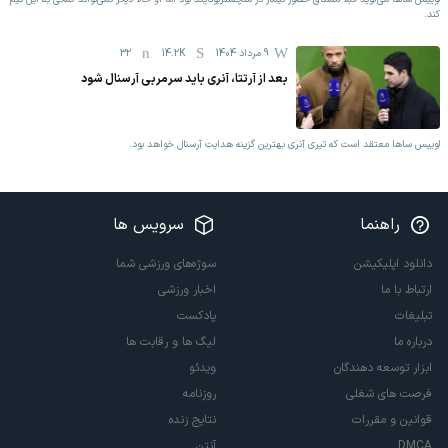
کند.
9 مرداد 1404
14.2K
32
بعد از آرتتا، آنری باید سرمربی آرسنال شود
لوییس ساها معتقد است که تیری آنری بهترین گزینه هدایت آرسنال خواهد بود.
راهنما
سرویس ها
دانلود اپلیکیشن
سوژه‌های ورزشی شما
ارتباط با ما
اخبار ورزشی
تبلیغات
پادکست
درباره ما
لیگ ها و رقابت ها
ابزار توسعه دهندگان
ویدئو
فرصت های شغلی
روزنامه
قوانین و مقررات
نتایج زنده
DMCA
آنتن