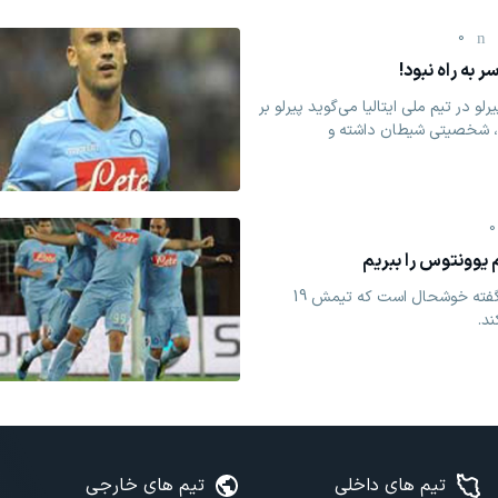
0
سر به راه نبود!
یرلو در تیم ملی ایتالیا می‌گوید پیرلو بر
، شخصیتی شیطان داشته و
0
م یوونتوس را ببریم
پائولو کاناوارو، مدافع ناپولی گفته خوشحال است که تیمش 19
د.
تیم های داخلی
تیم های خارجی