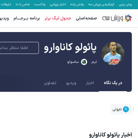
پیش بینی
اپلیکیشن ورزش سه
پخش زنده
اخبار ورزشی
پادکست
تماس با ما
تبلیغات
صفحه‌اصلی
جدول لیگ برتر
برنامه بــرجـــام
ویدیو
پائولو کاناوارو
لطفا منتظر بمانی
تیم :
ساسولو
در یک نگاه
اخبار
ویدیو
تصاویر
ناپولی
اخبار
پائولو کاناوارو