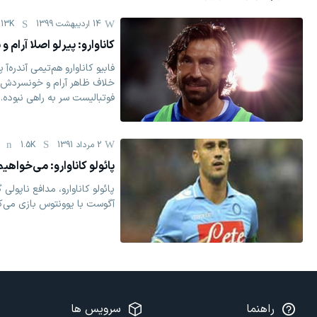
14 اردیبهشت 1399
13K
کاناوارو: پیرلو اصلا آرام و 
فابیو کاناوارو هم‌تیمی آندره‌آ پ
خلاف ظاهر آرام و خونسردش
فوتبالیست سر به راهی نبوده.
2 مرداد 1391
1.5K
پائولو کاناوارو: می‌خواهی
آگوست با یوونتوس بازی می‌کن
راهنما
سرویس ها