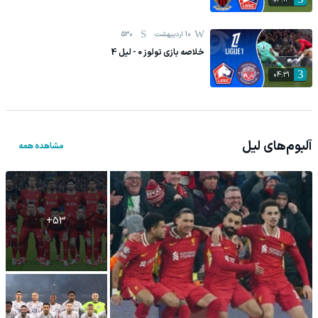
10 اردیبهشت
530
خلاصه بازی تولوز 0 - لیل 4
04:31
آلبوم‌های
لیل
مشاهده همه
+
53