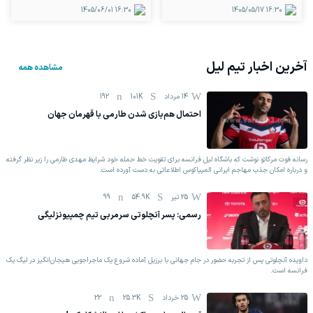
1405/06/01
16:30
1405/05/17
16:30
آخرین اخبار تیم
لیل
مشاهده همه
14 مرداد
101K
192
احتمال هم‌بازی شدن طارمی با قهرمان جهان
رسانه فوت مرکاتو نوشت که باشگاه لیل فرانسه برای تقویت خط حمله خود شرایط مهدی طارمی را زیر نظر گرفته
و درباره امکان جذب مهاجم ایرانی المپیاکوس اطلاعاتی به دست آورده است.
25 تیر
54.9K
99
رسمی: پسر آنچلوتی سرمربی تیم چمپیونزلیگی
داویده آنچلوتی پس از تجربه حضور در جام جهانی با برزیل آماده شروع یک ماجراجویی هیجان‌انگیز در لیگ یک
فرانسه است.
25 خرداد
25.3K
22