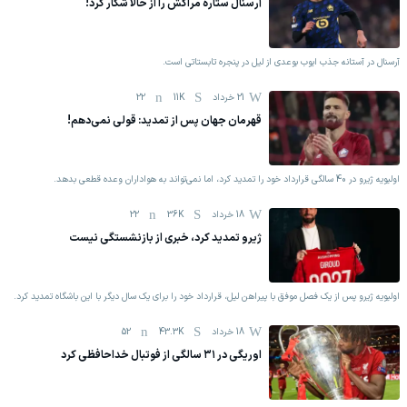
آرسنال ستاره مراکش را از حالا شکار کرد!
آرسنال در آستانه جذب ایوب بوعدی از لیل در پنجره تابستاتی است.
21 خرداد
11K
22
قهرمان جهان پس از تمدید: قولی نمی‌دهم!
اولیویه ژیرو در 40 سالگی قرارداد خود را تمدید کرد، اما نمی‌تواند به هواداران وعده قطعی بدهد.
18 خرداد
36K
22
ژیرو تمدید کرد، خبری از بازنشستگی نیست
‫اولیویه ژیرو پس از یک فصل موفق با پیراهن لیل، قرارداد خود را برای یک سال دیگر با این باشگاه تمدید کرد.
18 خرداد
43.3K
52
اوریگی در ۳۱ سالگی از فوتبال خداحافظی کرد