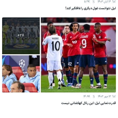
16 آبان 1403
5.6K
لیل نتوانست غول دیگری را غافلگیر کند!
+
28
12 مهر 1403
14.8K
قدرت‌نمایی لیل: این رئال کهکشانی نیست