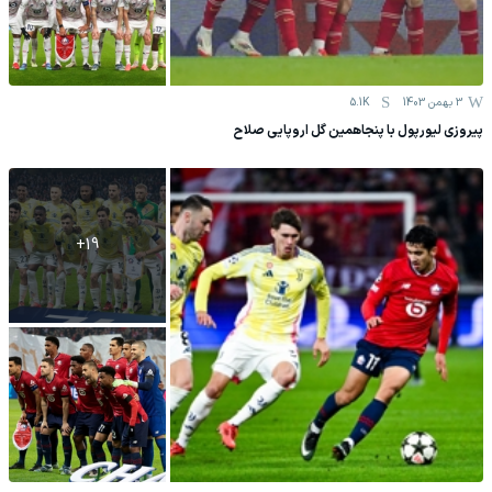
3 بهمن 1403
5.1K
پیروزی لیورپول با پنجاهمین گل اروپایی صلاح
+
19