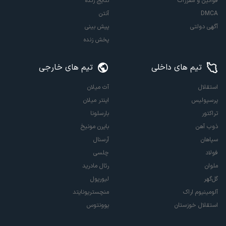
قوانین و مقررات
نتایج زنده
DMCA
آنتن
آگهی دولتی
پیش بینی
پخش زنده
تیم های داخلی
تیم های خارجی
استقلال
آث میلان
پرسپولیس
اینتر میلان
تراکتور
بارسلونا
ذوب آهن
بایرن مونیخ
سپاهان
آرسنال
فولاد
چلسی
ملوان
رئال مادرید
گل‌گهر
لیورپول
آلومینیوم اراک
منچستریونایتد
استقلال خوزستان
یوونتوس