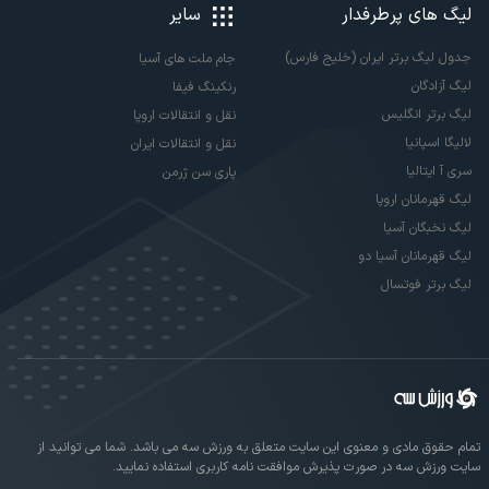
لیگ های پرطرفدار
سایر
جدول لیگ برتر ایران (خلیج فارس)
جام ملت های آسیا
لیگ آزادگان
رنکینگ فیفا
لیگ برتر انگلیس
نقل و انتقالات اروپا
لالیگا اسپانیا
نقل و انتقالات ایران
سری آ ایتالیا
پاری سن ژرمن
لیگ قهرمانان اروپا
لیگ نخبگان آسیا
لیگ قهرمانان آسیا دو
لیگ برتر فوتسال
تمام حقوق مادی و معنوی این سایت متعلق به ورزش سه می باشد. شما می توانید از
سایت ورزش سه در صورت پذیرش موافقت نامه کاربری استفاده نمایید.