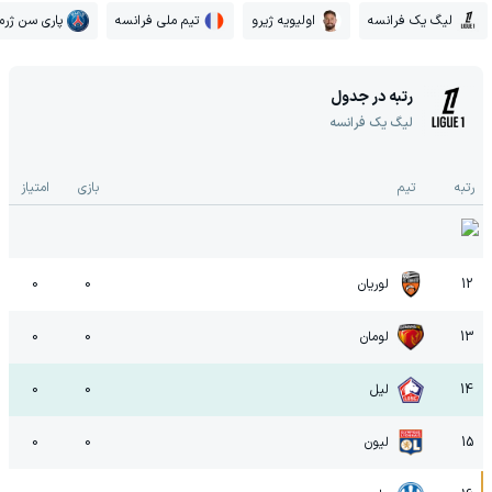
لیگ یک فرانسه
اولیویه ژیرو
تیم ملی فرانسه
پاری سن ژرم
رتبه در جدول
لیگ یک فرانسه
رتبه
تیم
بازی
امتیاز
12
لوریان
0
0
13
لومان
0
0
14
لیل
0
0
15
لیون
0
0