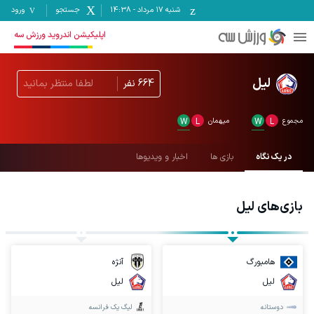
شنبه ۱۷ مرداد
-
14:38
جستجو
ورود
اپلیکیشن اندروید ورزش سه
لیل
664
نفر
لطفا منتظر بمانید
مجموع
L
W
میهمان
L
W
در یک نگاه
بازی ها
اخبار و ویدیوها
بازی‌های
لیل
هامبورگ
آنژه
لیل
لیل
دوستانه
لیگ یک فرانسه