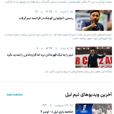
دیووک اوریگی در سن ۳۱ سالگی کفش‌هایش را آویخت و پیامی تأثیرگذار برای هواداران لیورپول به جا گذاشت.
11 خرداد
22.7K
32
رسمی: آنچلوتی کوچک در فرانسه تیم گرفت
داویده آنچلوتی قراردادی دو ساله با تیم فرانسوی امضا کرد. او جانشین برنو جنسیو می‌شود و فصل آینده در
لیگ قهرمانان اروپا حضور خواهد داشت.
5 خرداد
52.4K
7
تیم را به لیگ قهرمانان برد اما قراردادش را تمدید نکرد
باشگاه لیل به‌طور رسمی پایان همکاری‌اش با برونو ژنسیو را تأیید کرد.
آخرین ویدیوهای تیم
لیل
مشاهده همه
28 اردیبهشت
479
خلاصه بازی لیل 0 - اوسر 2