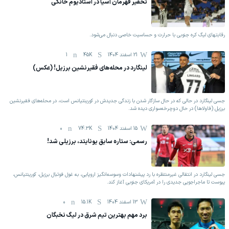
تحقیر قهرمان آسیا در استادیوم خانگی
رقابتهای لیگ کره جنوبی با حرارت و حساسیت خاصی دنبال می‌شود.
21 اسفند 1404
45K
1
لینگارد در محله‌های فقیرنشین برزیل! (عکس)
جسی لینگارد در حالی که در حال سازگار شدن با زندگی جدیدش در کورینتیانس است، در محله‌های فقیرنشین
برزیل (فاولاها) در حال دوچرخه‌سواری دیده شد.
15 اسفند 1404
74.3K
0
رسمی: ستاره سابق یونایتد، برزیلی شد!
جسی لینگارد در انتقالی غیرمنتظره با رد پیشنهادات وسوسه‌انگیز اروپایی، به غول فوتبال برزیل، کورینتیانس،
پیوست تا ماجراجویی جدیدی را در آمریکای جنوبی آغاز کند.
13 اسفند 1404
15.1K
0
برد مهم بهترین تیم شرق در لیگ نخبگان