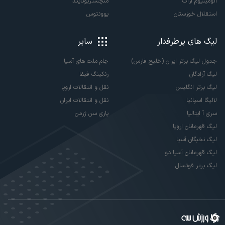
آلومینیوم اراک
منچستریونایتد
استقلال خوزستان
یوونتوس
لیگ های پرطرفدار
سایر
جدول لیگ برتر ایران (خلیج فارس)
جام ملت های آسیا
لیگ آزادگان
رنکینگ فیفا
لیگ برتر انگلیس
نقل و انتقالات اروپا
لالیگا اسپانیا
نقل و انتقالات ایران
سری آ ایتالیا
پاری سن ژرمن
لیگ قهرمانان اروپا
لیگ نخبگان آسیا
لیگ قهرمانان آسیا دو
لیگ برتر فوتسال