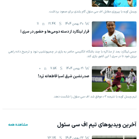
ویسل کوبه با پیروزی مقابل اف سی سئول گام بلندی برای صعود برداشت.
30 بهمن 1404
21.4K
11
فرار لینگارد از دسته دومی‌ها و حضور در سری آ
جسی لینگارد بعد از مذاکره با چند باشگاه انگلیسی حاضر به بازی در چمپیونشیپ نبود و ترجیح داده راهی
برزیل شود تا در سری آ این کشور بازی کند.
21 بهمن 1404
7.5K
0
صدرنشین شرق آسیا قاطعانه بُرد!
تیم ویسل کوبه با نتیجه ۲-۰ موفق شد اف سی سئول را شکست دهد.
آخرین ویدیوهای تیم
اف سی سئول
مشاهده همه
22 بهمن 1404
73.7K