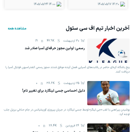
1405/05/24
14:00
1405/05/17
14:30
آخرین اخبار تیم
اف سی سئول
مشاهده همه
30 اردیبهشت
42.9K
19
رسمی: اولین مجوز حرفه‌ای آسیا صادر شد
پنج باشگاه کره‌ای حاضر در رقابت‌های آسیایی فصل آینده موفق شدند مجوز رسمی کنفدراسیون فوتبال آسیا را
دریافت کنند.
25 اردیبهشت
38.6K
0
دلیل احساسی جسی لینگارد برای تغییر نام!
پوشیدن پیراهنی با لقب «جی لینگز» توسط جسی لینگارد در جریان پیروزی کورینتیانس در جام حذفی برزیل جلب
توجه کرد.
26 فروردين
28.4K
0