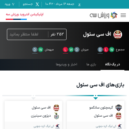
جمعه ۱۶ مرداد
-
10:42
جستجو
ورود
اپلیکیشن اندروید ورزش سه
اف سی سئول
252
نفر
لطفا منتظر بمانید
مجموع
W
L
D
میزبان
D
W
L
میهمان
W
D
در یک نگاه
بازی ها
اخبار و ویدیوها
بازی‌های
اف سی سئول
گیمچئون سانگمو
اف سی سئول
اف سی سئول
دیژون سیتیزن
کی لیگ کره جنوبی
کی لیگ کره جنوبی