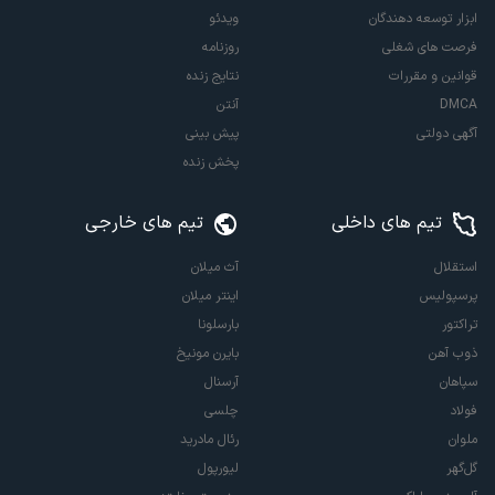
ابزار توسعه دهندگان
ویدئو
فرصت های شغلی
روزنامه
قوانین و مقررات
نتایج زنده
DMCA
آنتن
آگهی دولتی
پیش بینی
پخش زنده
تیم های داخلی
تیم های خارجی
استقلال
آث میلان
پرسپولیس
اینتر میلان
تراکتور
بارسلونا
ذوب آهن
بایرن مونیخ
سپاهان
آرسنال
فولاد
چلسی
ملوان
رئال مادرید
گل‌گهر
لیورپول