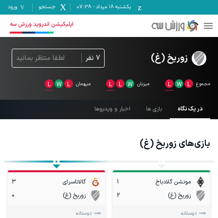
یکشنبه ۱۸ مرداد
-
07:38
جستجو
ورود
اپلیکیشن اندروید ورزش سه
زوریخ (غ)
7
نفر
لطفا منتظر بمانید
مجموع
L
W
L
میزبان
W
L
L
میهمان
L
W
L
در یک نگاه
بازی ها
اخبار و ویدیوها
بازی‌های
زوریخ (غ)
مونشن گلادباخ
1
گالاتاسرای
3
زوریخ (غ)
2
زوریخ (غ)
0
دوستانه
دوستانه