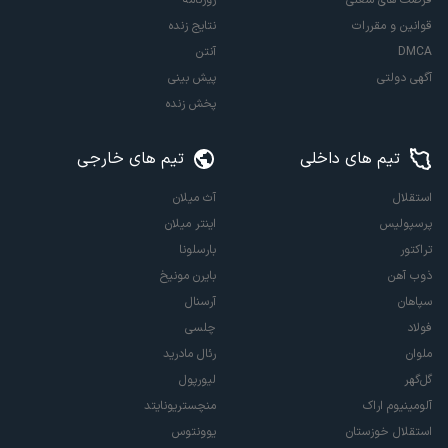
قوانین و مقررات
نتایج زنده
DMCA
آنتن
آگهی دولتی
پیش بینی
پخش زنده
تیم های داخلی
تیم های خارجی
استقلال
آث میلان
پرسپولیس
اینتر میلان
تراکتور
بارسلونا
ذوب آهن
بایرن مونیخ
سپاهان
آرسنال
فولاد
چلسی
ملوان
رئال مادرید
گل‌گهر
لیورپول
آلومینیوم اراک
منچستریونایتد
استقلال خوزستان
یوونتوس