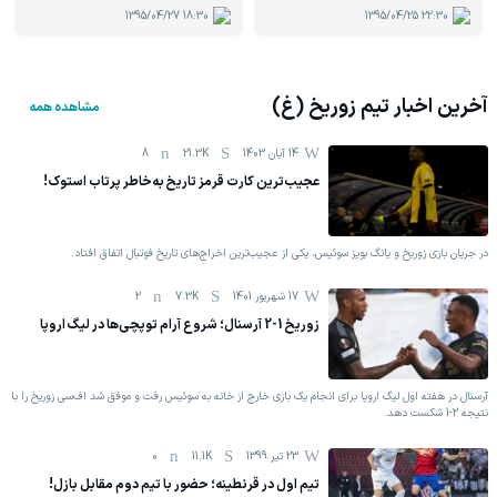
1395/04/27
18:30
1395/04/25
22:30
آخرین اخبار تیم
زوریخ (غ)
مشاهده همه
14 آبان 1403
21.3K
8
عجیب‌ترین کارت قرمز تاریخ به‌خاطر پرتاب استوک!
در جریان بازی زوریخ و یانگ بویز سوئیس، یکی از عجیب‌ترین اخراج‌های تاریخ فوتبال اتفاق افتاد.
17 شهریور 1401
7.3K
2
زوریخ 1-2 آرسنال؛ شروع آرام توپچی‌ها در لیگ اروپا
آرسنال در هفته اول لیگ اروپا برای انجام یک بازی خارج از خانه به سوئیس رفت و موفق شد اف‌سی زوریخ را با
نتیجه 2-1 شکست دهد.
23 تیر 1399
11.1K
0
تیم اول در قرنطینه؛ حضور با تیم دوم مقابل بازل!