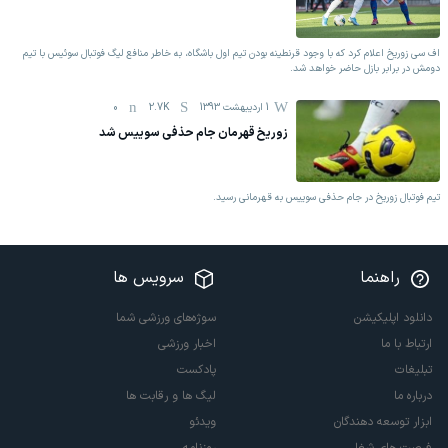
اف سی زوریخ اعلام کرد که با وجود قرنطینه بودن تیم اول باشگاه، به خاطر منافع لیگ فوتبال سوئیس با تیم
دومش در برابر بازل حاضر خواهد شد.
1 اردیبهشت 1393
2.7K
0
زوریخ قهرمان جام حذفی سوییس شد
تیم فوتبال زوریخ در جام حذفی سوییس به قهرمانی رسید.
راهنما
سرویس ها
دانلود اپلیکیشن
سوژه‌های ورزشی شما
ارتباط با ما
اخبار ورزشی
تبلیغات
پادکست
درباره ما
لیگ ها و رقابت ها
ابزار توسعه دهندگان
ویدئو
فرصت های شغلی
روزنامه