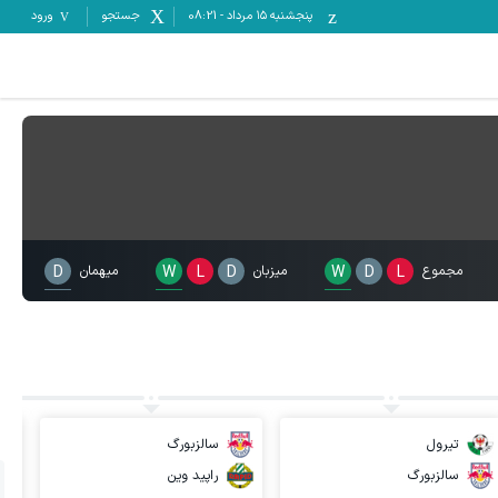
پنجشنبه ۱۵ مرداد
-
08:21
جستجو
ورود
مجموع
L
D
W
میزبان
D
L
W
میهمان
D
تیرول
سالزبورگ
سالزبورگ
راپید وین