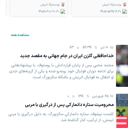
بوندسلیگا اتریش
بوندسلیگا اتریش
1405/06/01
20:30
1405/05/25
18:30
مشاهده همه
10 تیر
59.3K
83
خداحافظی گلزن ایران در جام جهانی به مقصد جدید
محمد محبی پس از پایان قراردادش با روستوف، با پیشنهادهایی
برای ادامه دوران فوتبال خود روبه‌رو شده و یکی از گزینه‌های جدی
او انتقال به فوتبال اتریش و باشگاه سالزبورگ است.
25 فروردين
14K
0
محرومیت ستاره دانمارکی پس از درگیری با مربی
کلمنت بیشوف، ستاره دانمارکی سالزبورگ، به دلیل درگیری با مربی
تیمش، از ترکیب کنار گذاشته شد.