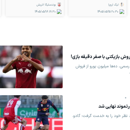
لیگ اروپا
بوندسلیگا اتریش
1405/05/18
18:30
1405/05/15
20:30
ش بازیکنی با صفر دقیقه بازی!
سمی، ده‌ها میلیون یورو از فروش
0
رتموند نهایی شد
د نظر خود را به خدمت گرفت: گادو.