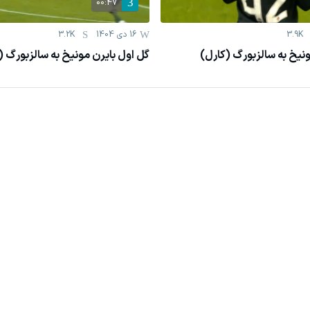
00:47
3.9K
16 دی 1404
3.2K
نیخ به سالزبورگ (کارل)
گل اول بایرن مونیخ به سالزبورگ (