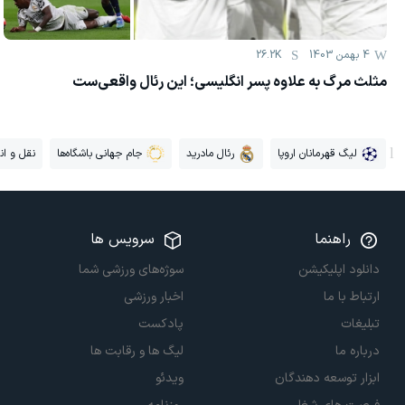
4 بهمن 1403
26.2K
مثلث مرگ به علاوه پسر انگلیسی؛ این رئال واقعی‌ست
لیگ قهرمانان اروپا
رئال مادرید
جام جهانی باشگاه‌ها
نقل و انت
راهنما
سرویس ها
دانلود اپلیکیشن
سوژه‌های ورزشی شما
ارتباط با ما
اخبار ورزشی
تبلیغات
پادکست
درباره ما
لیگ ها و رقابت ها
ابزار توسعه دهندگان
ویدئو