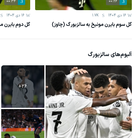
00:34
00:26
16 دی 1404
1.7K
16 دی 1404
گل سوم بایرن مونیخ به سالزبورگ (چاوز)
گل دوم بایرن مو
آلبوم‌های
سالزبورگ
+
26