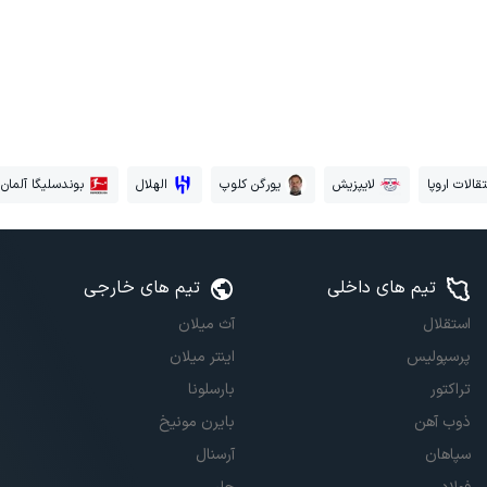
قالات اروپا
لایپزیش
یورگن کلوپ
الهلال
بوندسلیگا آلمان
تیم های داخلی
تیم های خارجی
استقلال
آث میلان
پرسپولیس
اینتر میلان
تراکتور
بارسلونا
ذوب آهن
بایرن مونیخ
سپاهان
آرسنال