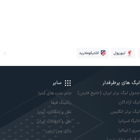
لیورپول
اتلتیکومادرید
لیگ های پرطرفدار
سایر
جدول لیگ برتر ایران (خلیج فارس)
جام ملت های آسیا
لیگ آزادگان
رنکینگ فیفا
لیگ برتر انگلیس
نقل و انتقالات اروپا
لالیگا اسپانیا
نقل و انتقالات ایران
سری آ ایتالیا
پاری سن ژرمن
لیگ قهرمانان اروپا