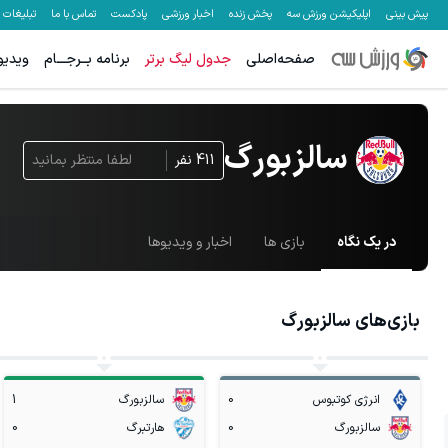
پیش بینی
اپلیکیشن ورزش سه
پخش زنده
اخبار ورزشی
پادکست
تماس با ما
تبلیغات
صفحه‌اصلی
جدول لیگ برتر
برنامه بــرجـــام
ویدیو
سالزبورگ
411
نفر
لطفا منتظر بمانید
در یک نگاه
بازی ها
اخبار و ویدیوها
بازی‌های
سالزبورگ
1
انرژی کوتبوس
0
سالزبورگ
1
سالزبورگ
0
هارتبرگ
0