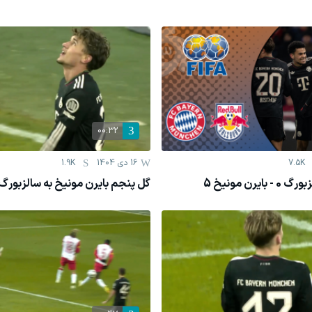
00:32
7.5K
16 دی 1404
1.9K
یرن مونیخ 5
گل پنجم بایرن مونیخ به سالزبور