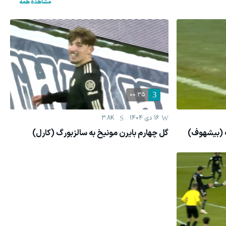
مشاهده همه
00:35
16 دی 1404
3.8K
گ (بیشهوف)
گل چهارم بایرن مونیخ به سالزبورگ (کارل)