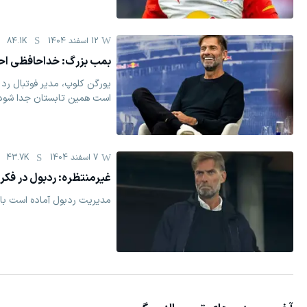
12 اسفند 1404
84.1K
بمب بزرگ: خداحافظی احتم
است همین تابستان جدا شود.
7 اسفند 1404
43.7K
غیرمنتظره: ردبول در فکر 
مدیریت ردبول آماده است با 