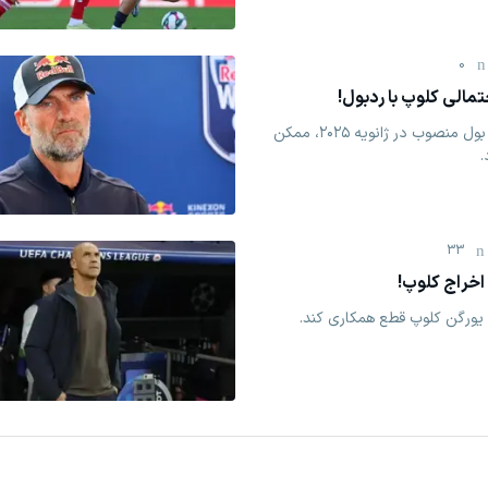
0
الی کلوپ با ردبول!
یورگن کلوپ، مدیر فوتبال رد بول منصوب در ژانویه ۲۰۲۵، ممکن
33
اخراج کلوپ!
یورگن کلوپ قطع همکاری کند.