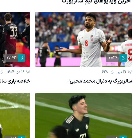
آخرین ویدیوهای تیم
سالزبورگ
07:42
00:39
21 تیر
628
16 دی 1404
سالزبورگ به دنبال محمد محبی!
خلاصه بازی سالزبورگ 0 - با