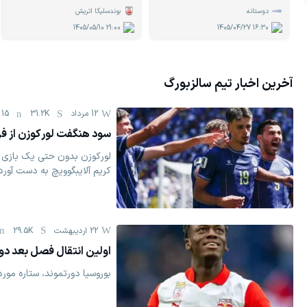
دوستانه
بوندسلیگا اتریش
1405/05/10
21:00
1405/04/27
16:30
آخرین اخبار تیم
سالزبورگ
12 مرداد
31.2K
15
سود هنگفت لورکوزن از فرو
لورکوزن بدون حتی یک بازی ر
کریم آلایبگوویچ به دست آورد
22 اردیبهشت
29.5K
اولین انتقال فصل بعد دو
بوروسیا دورتموند، ستاره مور