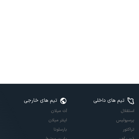
تیم های داخلی
تیم های خارجی
استقلال
آث میلان
پرسپولیس
اینتر میلان
تراکتور
بارسلونا
ذوب آهن
بایرن مونیخ