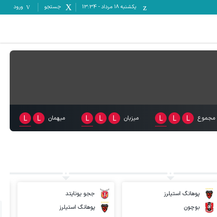
یکشنبه ۱۸ مرداد
-
13:34
جستجو
ورود
مجموع
L
L
L
میزبان
L
L
L
میهمان
L
L
پوهانگ استیلرز
ججو یونایتد
بوچون
پوهانگ استیلرز