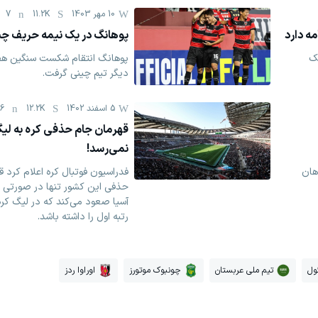
10 مهر 1403
11.2K
7
مه دارد
پوهانگ در یک نیمه حریف چین
یک
پوهانگ انتقام شکست سنگین هفت
دیگر تیم چینی گرفت.
5 اسفند 1402
12.2K
16
قهرمان جام حذفی کره به لیگ
نمی‌رسد!‏
هان
فدراسیون فوتبال کره اعلام کرد 
حذفی این کشور تنها در صورتی به
آسیا صعود می‌کند که در لیگ کره
رتبه اول را داشته باشد. ‏
ول
تیم ملی عربستان
چونبوک موتورز
اوراوا ردز