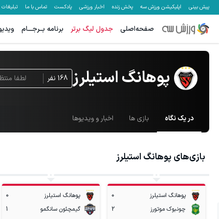
پیش بینی
اپلیکیشن ورزش سه
پخش زنده
اخبار ورزشی
پادکست
تماس با ما
تبلیغات
صفحه‌اصلی
جدول لیگ برتر
برنامه بــرجـــام
ویدیو
پوهانگ استیلرز
168
نفر
لطفا منتظر
در یک نگاه
بازی ها
اخبار و ویدیوها
بازی‌های
پوهانگ استیلرز
پوهانگ استیلرز
0
پوهانگ استیلرز
0
1
چونبوک موتورز
2
گیمچئون سانگمو
1