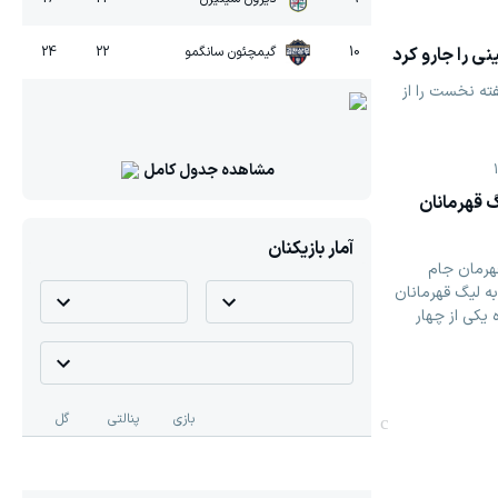
ی را جارو کرد
10
گیمچئون سانگمو
22
24
ه نخست را از
مشاهده جدول کامل
 قهرمانان
آمار بازیکنان
قهرمان جام
 لیگ ‏قهرمانان
 یکی از چهار
بازی
پنالتی
گل