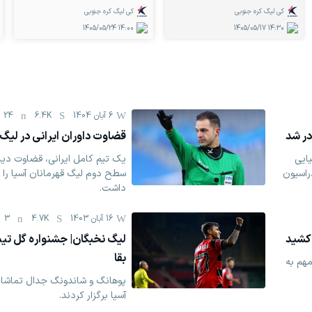
کی لیگ کره جنوبی
کی لیگ کره جنوبی
1405/05/24
14:00
1405/05/17
14:30
6 آبان 1404
6.4K
24
در شد
قضاوت داوران ایرانی در لیگ 
یایی
یک تیم کامل ایرانی، قضاوت دیدا
راسیون
سطح دوم لیگ قهرمانان آسیا را ب
داشت.
16 آبان 1403
4.7K
3
 کشید
لیگ نخبگان| جشنواره گل تیم 
بقا
هم به
پوهانگ و شاندونگ جدال تماشای
آسیا برگزار کردند.