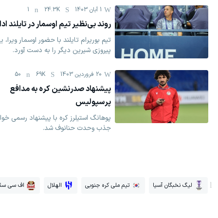
1 آبان 1403
24.3K
1
روند بی‌نظیر تیم اوسمار در تایلند ادا
تیم بوریرام تایلند با حضور اوسمار ویرا، 
پیروزی شیرین دیگر را به دست آورد.
20 فروردين 1403
69K
50
پیشنهاد صدرنشین کره به مدافع
پرسپولیس
پوهانگ استیلرز کره با پیشنهاد رسمی خوا
جذب وحدت حنانوف شد.
لیگ نخبگان آسیا
تیم ملی کره جنوبی
الهلال
اف سی سئ