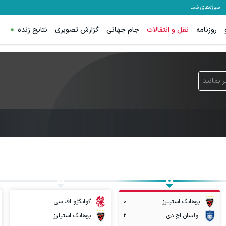
سوژه‌های شما
روزنامه
نقل و انتقالات
جام جهانی
گزارش تصویری
نتایج زنده
 بمانید
پوهانگ استیلرز
0
گوانگژو اف سی
اولسان اچ دی
2
پوهانگ استیلرز