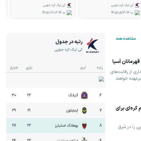
کی لیگ کره جنوبی
کی لیگ کره جنوبی
1405/06/03
14:00
1405/05/31
14:00
مشاهده همه
رتبه در جدول
کی لیگ کره جنوبی
قهرمانان آسیا
رتبه
تیم
بازی
امتیاز
ری از رقابت‌های
رعهده خواهند
6
آنیانگ
22
30
کره‌ای برای
7
اینچئون
21
29
8
پوهانگ استیلرز
22
28
ی را در شرق
9
دیژون سیتیزن
22
26