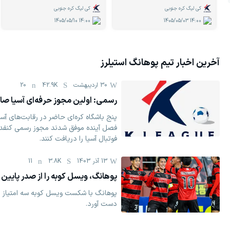
کی لیگ کره جنوبی
کی لیگ کره جنوبی
1405/05/10
14:00
1405/05/03
14:00
آخرین اخبار تیم
پوهانگ استیلرز
30 اردیبهشت
42.9K
20
رسمی: اولین مجوز حرفه‌ای آسیا صا
پنج باشگاه کره‌ای حاضر در رقابت‌های آس
فصل آینده موفق شدند مجوز رسمی کنفد
فوتبال آسیا را دریافت کنند.
13 آذر 1403
3.8K
11
پوهانگ، ویسل کوبه را از صدر پایین
پوهانگ با شکست ویسل کوبه سه امتیاز م
دست آورد.