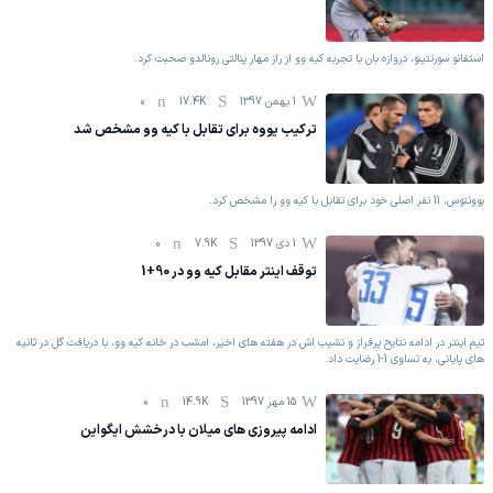
استفانو سورنتینو، دروازه بان با تجربه کیه وو از راز مهار پنالتی‌ رونالدو صحبت کرد.
1 بهمن 1397
17.4K
0
ترکیب یووه برای تقابل با کیه وو مشخص شد
یوونتوس، 11 نفر اصلی خود برای تقابل با کیه وو را مشخص کرد.
1 دی 1397
7.9K
0
توقف اینتر مقابل کیه وو در 90+1
تیم اینتر در ادامه نتایح پرفراز و نشیب اش در هفته های اخیر، امشب در خانه کیه وو، با دریافت گل در ثانیه
های پایانی، به تساوی 1-1 رضایت داد.
15 مهر 1397
14.9K
0
ادامه پیروزی های میلان با درخشش ایگواین