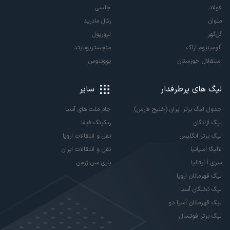
فولاد
چلسی
ملوان
رئال مادرید
گل‌گهر
لیورپول
آلومینیوم اراک
منچستریونایتد
استقلال خوزستان
یوونتوس
لیگ های پرطرفدار
سایر
جدول لیگ برتر ایران (خلیج فارس)
جام ملت های آسیا
لیگ آزادگان
رنکینگ فیفا
لیگ برتر انگلیس
نقل و انتقالات اروپا
لالیگا اسپانیا
نقل و انتقالات ایران
سری آ ایتالیا
پاری سن ژرمن
لیگ قهرمانان اروپا
لیگ نخبگان آسیا
لیگ قهرمانان آسیا دو
لیگ برتر فوتسال