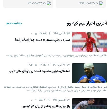
1398/05/02
21:30
1398/03/04
20:30
آخرین اخبار تیم
کیه وو
مشاهده همه
26 دی 1404
58.5K
0
ستاره برزیلی مشهور به دسته چهار ایتالیا رفت!
داگلاس کاستا که زمانی برای بایرن و یوونتوس می درخشید به سری D فوتبال ایتالیا و باشگاه کیه‌وو پیوست.
27 آبان 1400
119.1K
205
استقلال دنیایی متفاوت است؛ رویای قهرمانی داریم
کوین یامگا مهاجم فرانسوی جدید استقلال از بازی در این تیم و استقبال هواداران به وجد آمده و می گوید که
تمام تمرکز خود و هم تیمی هایش، پایان دادن به سلطه پرسپولیس در لیگ برتر است.
2 بهمن 1397
57.1K
0
راز مهار پنالتی رونالدو از زبان گلر کیه وو