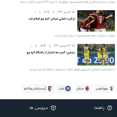
میلان در دیداری خانگی از هفته هشتم سری آ موفق شد با نتیجه 3-1 کیه وو را شکست بدهد.
15 مهر 1397
5.6K
0
ترکیب اصلی میلان-کیه وو اعلام شد
میلان در دیداری از هفته هشتم سری آ، میزبان کیه وو است.
22 شهریور 1397
15.1K
0
رسمی؛ کسر سه امتیاز از باشگاه کیه وو
با اعلام کمیته انضباطی فدراسیون فوتبال ایتالیا، سه امتیاز از باشگاه کیه وو کسر شد.
یوونتوس
میلان
اینتر
کریستیانو رونالدو
راهنما
سرویس ها