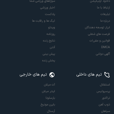
دانلود اپلیکیشن
سوژه‌های ورزشی شما
ارتباط با ما
اخبار ورزشی
تبلیغات
پادکست
درباره ما
لیگ ها و رقابت ها
ابزار توسعه دهندگان
ویدئو
فرصت های شغلی
روزنامه
قوانین و مقررات
نتایج زنده
DMCA
آنتن
آگهی دولتی
پیش بینی
پخش زنده
تیم های داخلی
تیم های خارجی
استقلال
آث میلان
پرسپولیس
اینتر میلان
تراکتور
بارسلونا
ذوب آهن
بایرن مونیخ
سپاهان
آرسنال