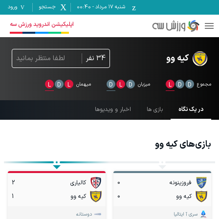
شنبه ۱۷ مرداد
-
00:40
جستجو
ورود
اپلیکیشن اندروید ورزش سه
کیه وو
34
نفر
لطفا منتظر بمانید
مجموع
D
D
L
میزبان
D
L
D
میهمان
L
D
L
در یک نگاه
بازی ها
اخبار و ویدیوها
بازی‌های
کیه وو
فروزینونه
0
کالیاری
2
کیه وو
0
کیه وو
1
سری آ ایتالیا
دوستانه