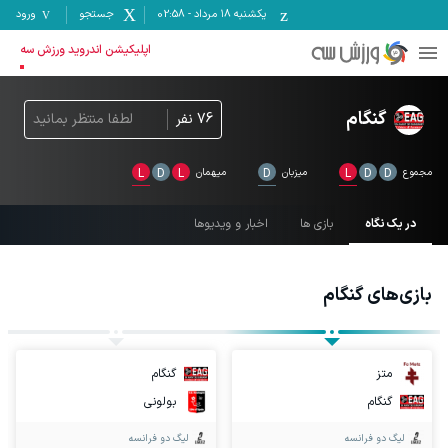
یکشنبه ۱۸ مرداد
-
02:58
جستجو
ورود
اپلیکیشن اندروید ورزش سه
گنگام
76
نفر
لطفا منتظر بمانید
مجموع
D
D
L
میزبان
D
میهمان
L
D
L
در یک نگاه
بازی ها
اخبار و ویدیوها
بازی‌های
گنگام
متز
گنگام
گنگام
بولونی
لیگ دو فرانسه
لیگ دو فرانسه