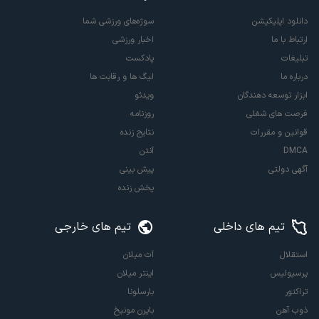
دانلود اپلیکیشن
سوژه‌های ورزشی شما
ارتباط با ما
اخبار ورزشی
تبلیغات
پادکست
درباره ما
لیگ ها و رقابت ها
ابزار توسعه دهندگان
ویدئو
فرصت های شغلی
روزنامه
قوانین و مقررات
نتایج زنده
DMCA
آنتن
آگهی دولتی
پیش بینی
پخش زنده
تیم های داخلی
تیم های خارجی
استقلال
آث میلان
پرسپولیس
اینتر میلان
تراکتور
بارسلونا
ذوب آهن
بایرن مونیخ