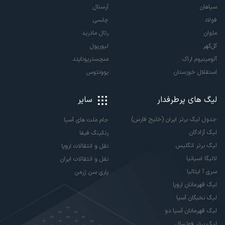
سپاهان
آرسنال
فولاد
چلسی
ملوان
رئال مادرید
گل‌گهر
لیورپول
آلومینیوم اراک
منچستریونایتد
استقلال خوزستان
یوونتوس
لیگ های پرطرفدار
سایر
جدول لیگ برتر ایران (خلیج فارس)
جام ملت های آسیا
لیگ آزادگان
رنکینگ فیفا
لیگ برتر انگلیس
نقل و انتقالات اروپا
لالیگا اسپانیا
نقل و انتقالات ایران
سری آ ایتالیا
پاری سن ژرمن
لیگ قهرمانان اروپا
لیگ نخبگان آسیا
لیگ قهرمانان آسیا دو
لیگ برتر فوتسال