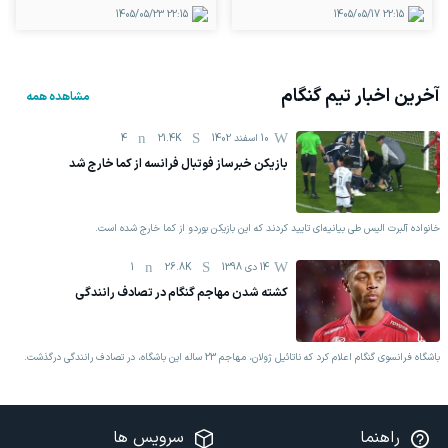
1405/05/23
22:15
1405/05/17
22:15
آخرین اخبار تیم
گنگام
مشاهده همه
10 اسفند 1402
21.4K
4
بازیکن خبرساز فوتبال فرانسه از کما خارج شد
خانواده آلبرت الیس طی بیانیه‌ای تایید کردند که این بازیکن بوردو از کما خارج شده است.
14 دی 1398
26.8K
1
کشته شدن مهاجم گنگام در تصادف رانندگی
باشگاه فرانسوی گنگام اعلام کرد که ناتائیل ژولان، مهاجم 23 ساله این باشگاه، در تصادف رانندگی درگذشت.
راهنما
سرویس ها