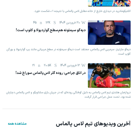
اتلتیکومادرید در دیداری خارج از خانه مقابل لاس پالماس با نتیجه ۱-۰ شکست خورد.
30 فروردين 1404
13K
45
دیه‌گو سیمئونه هم‌سطح گواردیولا و کلوپ است!
دیه‌گو مارتینز، سرمربی لاس پالماس، معتقد است دیه‌گو سیمئونه در سطح مربیانی مانند پپ گواردیولا و یورگن
کلوپ است.
12 فروردين 1404
20.5K
21
در اتاق جراحی: روده گلر لاس‌پالماس سوراخ شد!
دروازه‌بان هلندی تیم لاس پالماس به دلیل کوفتگی روده‌ای که در جریان بازی سلتاویگو و لاس پالماس دچارش
شده بود، تحت عمل جراحی قرار گرفت.
آخرین ویدیوهای تیم
لاس پالماس
مشاهده همه