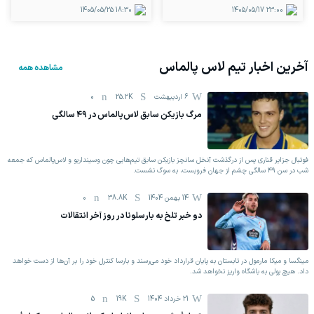
1405/05/25
18:30
1405/05/17
23:00
آخرین اخبار تیم
لاس پالماس
مشاهده همه
6 اردیبهشت
25.2K
0
مرگ بازیکن سابق لاس‌پالماس در ۴۹ سالگی
فوتبال جزایر قناری پس از درگذشت آنخل سانچز بازیکن سابق تیم‌هایی چون وسینداریو و لاس‌پالماس که جمعه
شب در سن ۴۹ سالگی چشم از جهان فروبست، به سوگ نشست.
14 بهمن 1404
38.8K
0
دو خبر تلخ به بارسلونا در روز آخر انتقالات
مینگسا و میکا مارمول در تابستان به پایان قرارداد خود می‌رسند و بارسا کنترل خود را بر آن‌ها از دست خواهد
داد. هیچ پولی به باشگاه واریز نخواهد شد.
21 خرداد 1404
19K
5