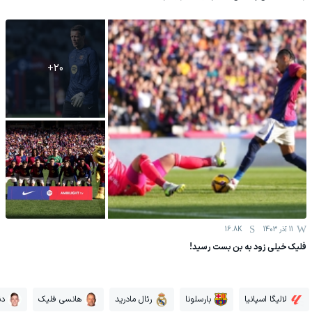
+
20
11 آذر 1403
16.8K
فلیک خیلی زود به بن بست رسید!
لالیگا اسپانیا
بارسلونا
رئال مادرید
هانسی فلیک
دن