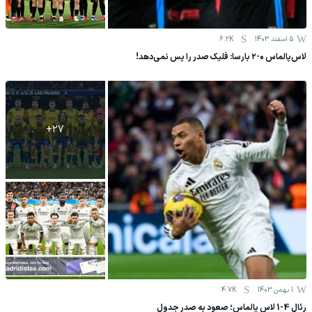
5 اسفند 1403
6.2K
لاس‌پالماس ۰-۲ بارسا: فلیک صدر را پس نمی‌دهد!
+
27
1 بهمن 1403
4.7K
رئال 4-1 لاس پالماس؛ صعود به صدر جدول