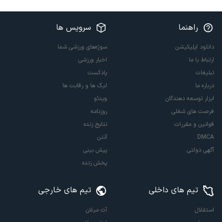
راهنما
سرویس ها
دانلود اپلیکیشن
سوژه‌های ورزشی شما
ارتباط با ما
اخبار ورزشی
تبلیغات
پادکست
درباره ما
لیگ ها و رقابت ها
ابزار توسعه دهندگان
ویدئو
فرصت های شغلی
روزنامه
قوانین و مقررات
نتایج زنده
DMCA
آنتن
آگهی دولتی
پیش بینی
پخش زنده
تیم های داخلی
تیم های خارجی
استقلال
آث میلان