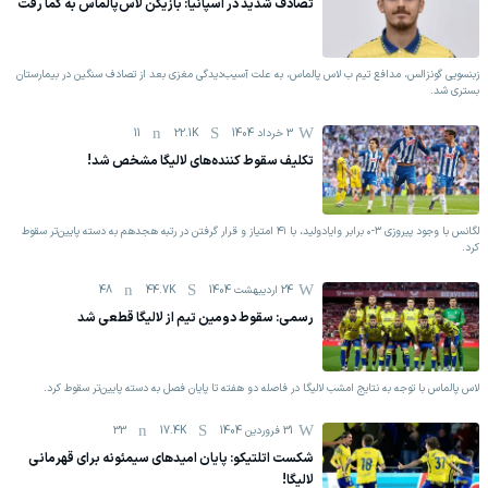
تصادف شدید در اسپانیا: بازیکن لاس‌پالماس به کما رفت
زبنسویی گونزالس، مدافع تیم ب لاس پالماس، به علت آسیب‌دیدگی مغزی بعد از تصادف سنگین در بيمارستان
بستری شد.
3 خرداد 1404
22.1K
11
تکلیف سقوط کننده‌های لالیگا مشخص شد!
لگانس با وجود پیروزی ۳-۰ برابر وایادولید، با ۴۱ امتیاز و قرار گرفتن در رتبه هجدهم به دسته پایین‌تر سقوط
کرد.
24 اردیبهشت 1404
44.7K
48
رسمی: سقوط دومین تیم از لالیگا قطعی شد
لاس پالماس با توجه به نتایج امشب لالیگا در فاصله دو هفته تا پایان فصل به دسته‌ پایین‌تر سقوط کرد.
31 فروردين 1404
17.4K
33
شکست اتلتیکو: پایان امیدهای سیمئونه برای قهرمانی
لالیگا!