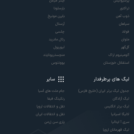
پرسپولیس
اینتر میلان
تراکتور
بارسلونا
ذوب آهن
بایرن مونیخ
سپاهان
آرسنال
فولاد
چلسی
ملوان
رئال مادرید
گل‌گهر
لیورپول
آلومینیوم اراک
منچستریونایتد
استقلال خوزستان
یوونتوس
لیگ های پرطرفدار
سایر
جدول لیگ برتر ایران (خلیج فارس)
جام ملت های آسیا
لیگ آزادگان
رنکینگ فیفا
لیگ برتر انگلیس
نقل و انتقالات اروپا
لالیگا اسپانیا
نقل و انتقالات ایران
سری آ ایتالیا
پاری سن ژرمن
لیگ قهرمانان اروپا