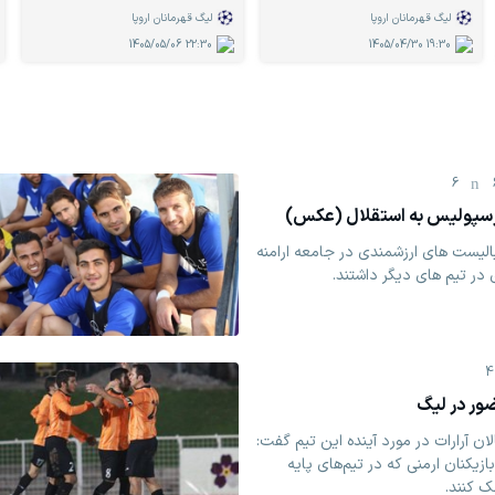
لیگ قهرمانان اروپا
لیگ قهرمانان اروپا
1405/05/06
22:30
1405/04/30
19:30
6
پرسپولیس به استقلال (عکس)
 60و اوایل دهه 70فوتبالیست های ارزشمندی در جامعه ارامنه
در تیم های دیگر داشتند.
4
ور در لیگ
ان آرارات در مورد آینده این تیم گفت:
ازیکنان ارمنی که در تیم‌های پایه
ک کنند.