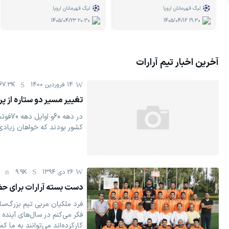
لیگ قهرمانان اروپا
لیگ قهرمانان اروپا
1405/04/23
20:30
1405/04/16
19:30
آخرین اخبار تیم
آرارات
14 فروردين 1400
67.3K
تغییر مسیر دو ستاره از 
در دهه
کشور بودند که خواهان زیادی 
26 دی 1394
9.9K
دست بسته آرارات برای حض
فرد ملکیان مربی تیم بزرگ‌سال
فکر می‌کنم در سال‌های آینده ب
کارکرده‌اند می‌توانند به ما کم