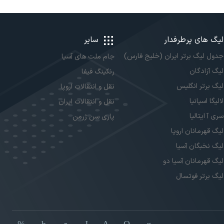
لیگ های پرطرفدار
سایر
جدول لیگ برتر ایران (خلیج فارس)
جام ملت های آسیا
لیگ آزادگان
رنکینگ فیفا
لیگ برتر انگلیس
نقل و انتقالات اروپا
لالیگا اسپانیا
نقل و انتقالات ایران
سری آ ایتالیا
پاری سن ژرمن
لیگ قهرمانان اروپا
لیگ نخبگان آسیا
لیگ قهرمانان آسیا دو
لیگ برتر فوتسال