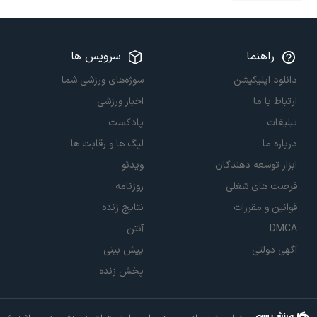
راهنما
سرویس ها
دانلود اپلیکیشن
سوژه‌های ورزشی شما
ارتباط با ما
اخبار ورزشی
تبلیغات
پادکست
درباره ما
لیگ ها و رقابت ها
ابزار توسعه دهندگان
ویدئو
فرصت های شغلی
روزنامه
قوانین و مقررات
نتایج زنده
DMCA
آنتن
آگهی دولتی
پیش بینی
پخش زنده