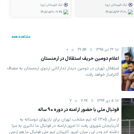
لیگ قهرمانان اروپا
لیگ قهرمانان اروپا
1405/05/20
21:45
1405/05/13
19:30
مشاهده همه
22 تیر 1395
27.5K
0
اعلام دومین حریف استقلال در ارمنستان
استقلال تهران در دومین دیدار تدارکاتی اردوی ارمنستان به مصاف
گانزاسار خواهد رفت.
5 دی 1394
7.2K
7
فوتبال ملی با حضور ارامنه در دوره 90 ساله
از سال 1305 که تیم منتخب تهران برای بازیهای دوستانه به
آذربایجان شوروی رفت تا امروز،ارامنه در فوتبال ما تاثیری به سزا
داشته اند ودر این میان امروز کاپیتان تیم ملی فوتبال ما هم ارمنی