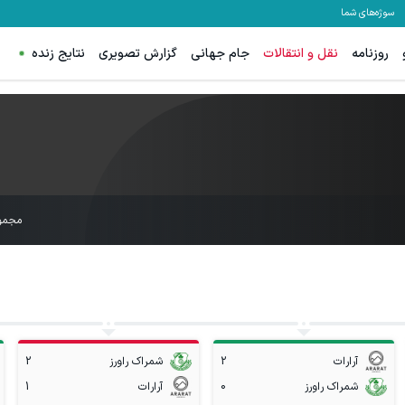
سوژه‌های شما
روزنامه
نقل و انتقالات
جام جهانی
گزارش تصویری
نتایج زنده
مجمو
آرارات
2
شمراک راورز
2
شمراک راورز
0
آرارات
1