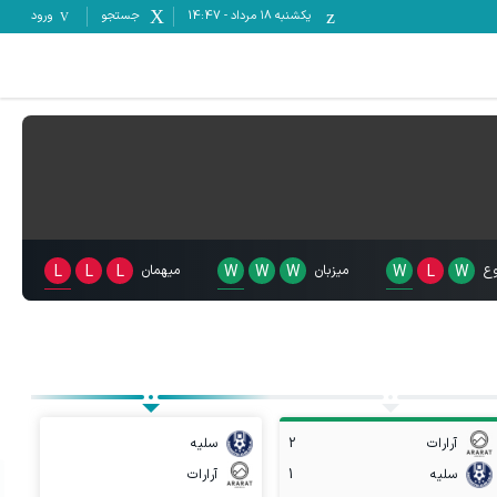
یکشنبه ۱۸ مرداد
-
14:47
جستجو
ورود
ع
W
L
W
میزبان
W
W
W
میهمان
L
L
L
آرارات
2
سلیه
سلیه
1
آرارات