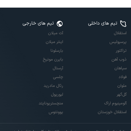
تیم های داخلی
تیم های خارجی
استقلال
آث میلان
پرسپولیس
اینتر میلان
تراکتور
بارسلونا
ذوب آهن
بایرن مونیخ
سپاهان
آرسنال
فولاد
چلسی
ملوان
رئال مادرید
گل‌گهر
لیورپول
آلومینیوم اراک
منچستریونایتد
استقلال خوزستان
یوونتوس