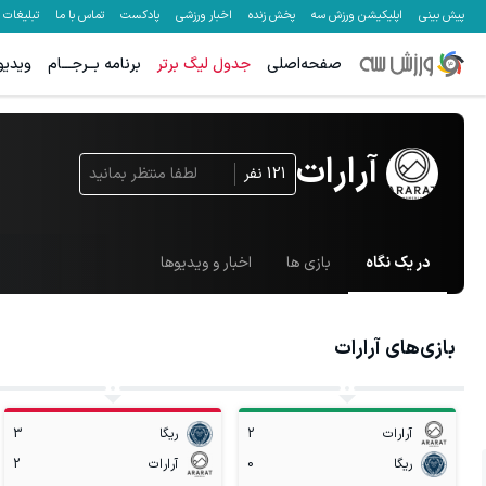
پیش بینی
اپلیکیشن ورزش سه
پخش زنده
اخبار ورزشی
پادکست
تماس با ما
تبلیغات
صفحه‌اصلی
جدول لیگ برتر
برنامه بــرجـــام
ویدیو
آرارات
121
نفر
لطفا منتظر بمانید
در یک نگاه
بازی ها
اخبار و ویدیوها
بازی‌های
آرارات
1
آرارات
2
ریگا
3
ریگا
0
آرارات
2