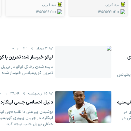
سری آ برزیل
سری آ برزیل
1405/05/19
01:00
1405/05/09
02:00
3 مرداد
112
0
ی
لیائو خبرساز شد: تمرین با ک
دیده شدن رافائل لیائو در برزیل 
تمرین کورینتیانس خبرساز شده 
ینتیانس
25 اردیبهشت
38.6K
0
نیستیم
دلیل احساسی جسی لینگارد بر
 در
پوشیدن پیراهنی با لقب «جی لی
ش در
لینگارد در جریان پیروزی کورینت
حذفی برزیل جلب توجه کرد.