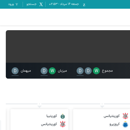
جمعه ۱۶ مرداد
-
02:53
جستجو
ورود
مجموع
W
D
D
میزبان
W
D
میهمان
D
کورینتیانس
کوریتیبا
کروزیرو
کورینتیانس