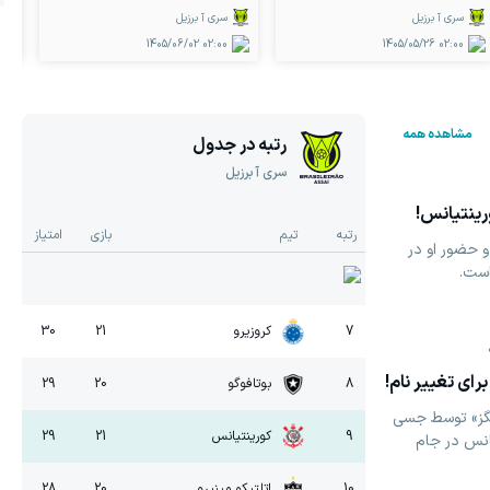
سری آ برزیل
سری آ برزیل
1405/06/02
02:00
1405/05/26
02:00
مشاهده همه
رتبه در جدول
سری آ برزیل
ورینتیانس!
رتبه
تیم
بازی
امتیاز
و حضور او در
است.
7
کروزیرو
21
30
ای تغییر نام!
8
بوتافوگو
20
29
نگز» توسط جسی
9
کورینتیانس
21
29
یانس در جام
10
اتلتیکو مینیرو
20
28