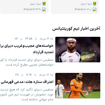
سری آ برزیل
سری آ برزیل
1405/05/04
22:30
1405/05/02
02:00
آخرین اخبار تیم
کورینتیانس
12 مرداد
36.5K
116
خواسته‌های عجیب‌وغریب دیپای برا
تمدید قرارداد
ممفیس دیپای برای تمدید قرارداد با کور
خواسته‌های عجیبی مطرح کرده است.
12 خرداد
12.1K
38
اعتراف ستاره هلند: مدعی قهرمانی 
ممفیس دیپای تأکید کرد که هیچ تردیدی
مورد حضورش در فهرست تیم ملی کشور
جام جهانی نداشته است.