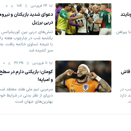
24 فروردين
10K
0
ایتد
دعوای شدید بازیکنان و نیروه
دربی برزیل
ا پیراهن
تنش‌های دربی بین کورینتیانس و
یکشنبه شب در چارچوب هفته یاز
با نتیجه تساوی خاتمه یافت، به
سبز کشیده شد.
11 فروردين
46.3K
0
 فاش
کومان: بازیکنی دارم در سطح
و امباپه!
شب در
سرمربی تیم ملی هلند معتقد اس
د دارد
دیپای از نظر بدنی در شرایط خوب
.
بهترین‌های جهان است.