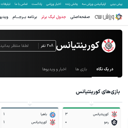
پیش بینی
اپلیکیشن ورزش سه
پخش زنده
اخبار ورزشی
پادکست
تماس با ما
تبلیغات
صفحه‌اصلی
جدول لیگ برتر
برنامه بــرجـــام
ویدیو
کورینتیانس
208
نفر
لطفا منتظر بمانید
در یک نگاه
بازی ها
اخبار و ویدیوها
بازی‌های
کورینتیانس
کورینتیانس
3
باهیا
1
رمو
0
کورینتیانس
1