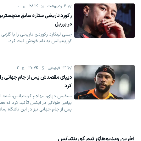
2 اردیبهشت
28.1K
0
رکورد تاریخی ستاره سابق منچستریون
در برزیل
جسی لینگارد رکوردی تاریخی را با گلزنی ب
کورینتیانس به نام خودش ثبت کرد.
23 فروردين
30.7K
2
دیپای مقصدش پس از جام جهانی را
کرد
ممفیس دپای، مهاجم کرینتیانس، شنبه 
پیامی طولانی در ایکس تأکید کرد که قص
پس از جام جهانی نیز در این باشگاه بماند
آخرین ویدیوهای تیم
کورینتیانس