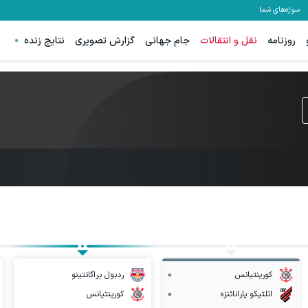
سوژه‌های شما
روزنامه
نقل و انتقالات
جام جهانی
گزارش تصویری
نتایج زنده
کورینتیانس
0
ردبول براگانتینو
اتلتیکو پارانائنزه
0
کورینتیانس