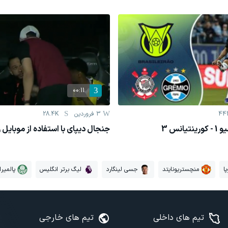
00:11
44
3 فروردين
28.4K
انس 3
جنجال دیپای با استفاده از موبایل روی نیمکت
ا
منچستریونایتد
جسی لینگارد
لیگ برتر انگلیس
پالمیر
تیم های داخلی
تیم های خارجی