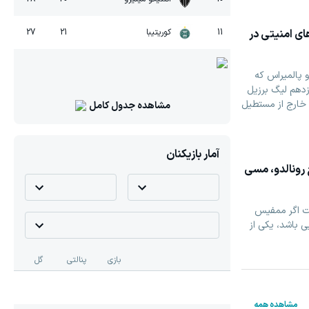
ای امنیتی در
11
کوریتیبا
21
27
 پالمیراس که
دهم لیگ برزیل
 خارج از مستطیل
مشاهده جدول کامل
آمار بازیکنان
 رونالدو، مسی
ت اگر ممفیس
ی باشد، یکی از
بازی
پنالتی
گل
مشاهده همه