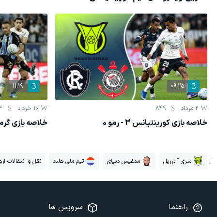
11:19
09:25
2 مرداد
849
10 خرداد
4
خلاصه بازی کورینتیانس 3 - رمو 0
خلاصه بازی گرمیو 1 - کورینتی
سری آ برزیل
ممفیس دیپای
تیم ملی هلند
نقل و انتقالات اروپ
راهنما
سرویس ها