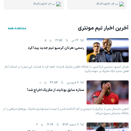
1404/05/17
03:00
1404/05/13
04:00
آخرین اخبار تیم
مونتری
مشاهده همه
26 تیر
22.5K
5
رسمی: هرنان کرسپو تیم جدید پیدا کرد
هرنان کرسپو، سرمربی آرژانتینی، با باشگاه اطلس مکزیک قرارداد امضا کرد تا هدایت این تیم را در آستانه آغاز
فصل جدید لیگ مکزیک بر عهده بگیرد.
8 فروردين
48.5K
0
ستاره سابق یونایتد از مکزیک اخراج شد!
آنتونی مارسیال پس از درگیری با سرمربی و کنار گذاشته شدن از لیست تیم مونتری مکزیک، روزهای سیاهی را در
باشگاه جدیدش سپری می‌کند.
7 اسفند 1404
19.2K
2