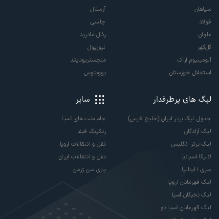
سپاهان
آرسنال
فولاد
چلسی
ملوان
رئال مادرید
گل‌گهر
لیورپول
آلومینیوم اراک
منچستریونایتد
استقلال خوزستان
یوونتوس
لیگ های پرطرفدار
سایر
جدول لیگ برتر ایران (خلیج فارس)
جام ملت های آسیا
لیگ آزادگان
رنکینگ فیفا
لیگ برتر انگلیس
نقل و انتقالات اروپا
لالیگا اسپانیا
نقل و انتقالات ایران
سری آ ایتالیا
پاری سن ژرمن
لیگ قهرمانان اروپا
لیگ نخبگان آسیا
لیگ قهرمانان آسیا دو