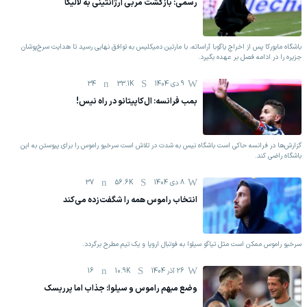
رسمی: بازگشت مربی آرژانتینی به لالیگا
‏باشگاه مایورکا پس از اخراج یاگوبا آراساته، با مارتین دمیکلیس به توافق نهایی رسید تا هدایت سرخ‌پوشان
جزیره را در ادامه فصل بر عهده بگیرد.
9 دی 1404
33.1K
34
بمب فرانسه: ال‌کاپیتانو در راه نیس!
گزارش‌ها در فرانسه حاکی است باشگاه نیس به شدت در تلاش است سرخیو راموس را برای پیوستن به این
باشگاه راضی کند.
8 دی 1404
56.6K
37
انتخاب راموس همه را شگفت‌زده می‌کند
سرخیو راموس ممکن است مثل تیاگو سیلوا به فوتبال اروپا و یک تیم مطرح برگردد.
26 آذر 1404
10.9K
16
وضع مبهم راموس و سیلوا: جذاب اما پرریسک