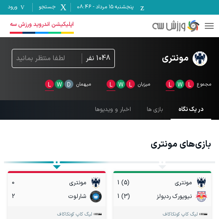
پنجشنبه ۱۵ مرداد
-
08:46
جستجو
ورود
اپلیکیشن اندروید ورزش سه
مونتری
1048
نفر
لطفا منتظر بمانید
مجموع
L
W
L
میزبان
L
W
L
میهمان
D
W
L
در یک نگاه
بازی ها
اخبار و ویدیوها
بازی‌های
مونتری
مونتری
1 (5)
مونتری
0
نیویورک ردبولز
1 (3)
شارلوت
2
لیگ کاپ کونکاکاف
لیگ کاپ کونکاکاف