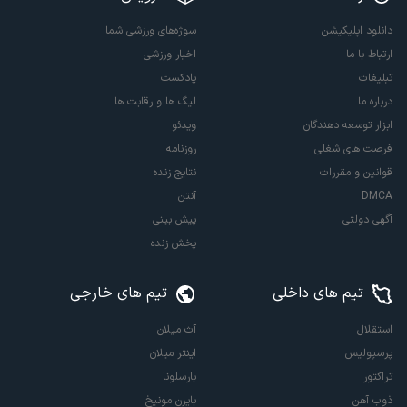
دانلود اپلیکیشن
سوژه‌های ورزشی شما
ارتباط با ما
اخبار ورزشی
تبلیغات
پادکست
درباره ما
لیگ ها و رقابت ها
ابزار توسعه دهندگان
ویدئو
فرصت های شغلی
روزنامه
قوانین و مقررات
نتایج زنده
DMCA
آنتن
آگهی دولتی
پیش بینی
پخش زنده
تیم های داخلی
تیم های خارجی
استقلال
آث میلان
پرسپولیس
اینتر میلان
تراکتور
بارسلونا
ذوب آهن
بایرن مونیخ