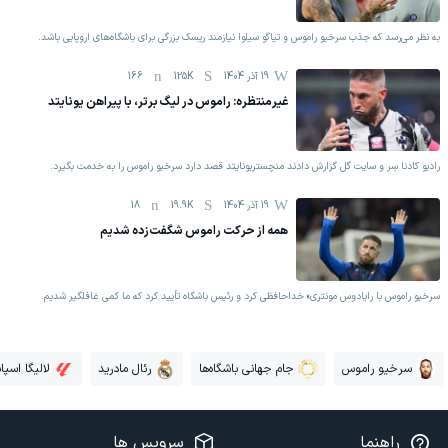
به نظر می‌رسد که جذب سرخیو راموس و تیاگو سیلوا نیازمند ریسک بزرگی برای باشگاه‌های اروپایی باشد.
19 آذر 1404
125K
166
غیرمنتظره: راموس در لیگ برتر، با پیراهن یونایتد
رادیو کادنا سِر و سایت گل گزارش دادند منچستریونایتد قصد دارد سرخیو راموس را به خدمت بگیرد.
19 آذر 1404
19.9K
18
همه از حرکت راموس شگفت‌زده شدیم
سرخیو راموس با رایادوس مونتری» خداحافظی کرد و رئیس باشگاه تأیید کرد که ما کمی غافلگیر شدیم.
سرخیو راموس
جام جهانی باشگاه‌ها
رئال مادرید
لالیگا اسپان
راهنما
سرویس ها