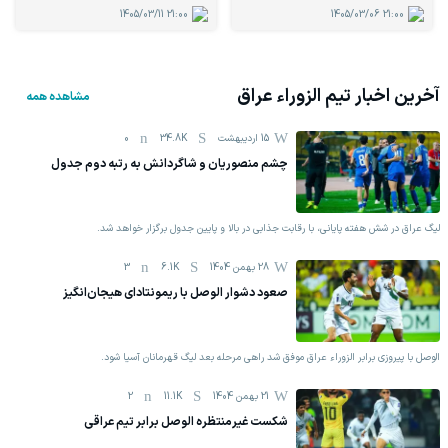
1405/03/11
21:00
1405/03/06
21:00
آخرین اخبار تیم
الزوراء عراق
مشاهده همه
15 اردیبهشت
34.8K
0
چشم منصوریان و شاگردانش به رتبه دوم جدول
لیگ عراق در شش هفته پایانی، با رقابت جذابی در بالا و پایین جدول برگزار خواهد شد.
28 بهمن 1404
6.1K
3
صعود دشوار الوصل با ریمونتادای هیجان‌انگیز
الوصل با پیروزی برابر الزوراء عراق موفق شد راهی مرحله بعد لیگ قهرمانان آسیا شود.
21 بهمن 1404
11.1K
2
شکست غیرمنتظره الوصل برابر تیم عراقی