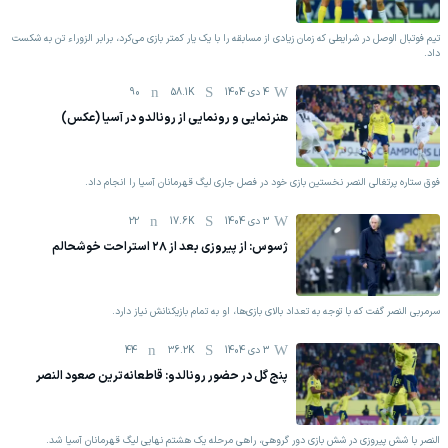
تیم فوتبال الوصل در شرایطی که زمان زیادی از مسابقه را با یک یار کمتر بازی می‌کرد، برابر الزوراء تن به شکست
داد.
4 دی 1404
58.1K
90
هنرنمایی و رونمایی از رونالدو در آسیا (عکس)
فوق ستاره پرتغالی النصر نخستین بازی خود در فصل جاری لیگ قهرمانان آسیا را انجام داد.
3 دی 1404
17.6K
22
ژسوس: از پیروزی بعد از ۲۸ استراحت خوشحالم
سرمربی النصر گفت که با توجه به تعداد بالای بازی‌ها، او به تمام بازیکنانش نیاز دارد.
3 دی 1404
36.2K
44
پنج گل در حضور رونالدو: قاطعانه‌ترین صعود النصر
النصر با شش پیروزی در شش بازی دور گروهی، راهی مرحله یک هشتم نهایی لیگ قهرمانان آسیا شد.