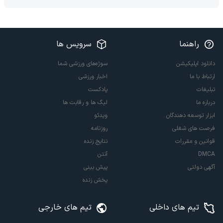
راهنما
سرویس ها
دانلود اپلیکیشن
سوژه‌های ورزشی شما
ارتباط با ما
اخبار ورزشی
تبلیغات
پادکست
درباره ما
لیگ ها و رقابت ها
ابزار توسعه دهندگان
ویدئو
فرصت های شغلی
روزنامه
قوانین و مقررات
نتایج زنده
DMCA
آنتن
آگهی دولتی
پیش بینی
پخش زنده
تیم های داخلی
تیم های خارجی