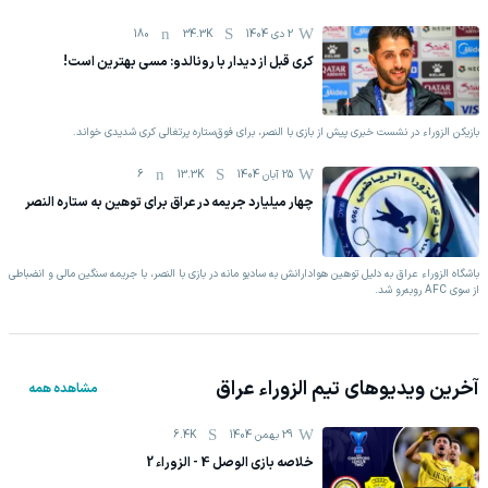
2 دی 1404
34.3K
180
کری قبل از دیدار با رونالدو: مسی بهترین است!
بازیکن الزوراء در نشست خبری پیش از بازی با النصر، برای فوق‌ستاره پرتغالی کری شدیدی خواند.
25 آبان 1404
13.3K
6
چهار میلیارد جریمه در عراق برای توهین به ستاره النصر
باشگاه الزوراء عراق به دلیل توهین هوادارانش به سادیو مانه در بازی با النصر، با جریمه سنگین مالی و انضباطی
از سوی AFC روبه‌رو شد.
آخرین ویدیوهای تیم
الزوراء عراق
مشاهده همه
29 بهمن 1404
6.4K
خلاصه بازی الوصل 4 - الزوراء 2