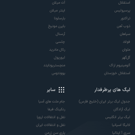
استقلال
آث میلان
پرسپولیس
اینتر میلان
تراکتور
بارسلونا
ذوب آهن
بایرن مونیخ
سپاهان
آرسنال
فولاد
چلسی
ملوان
رئال مادرید
گل‌گهر
لیورپول
آلومینیوم اراک
منچستریونایتد
استقلال خوزستان
یوونتوس
لیگ های پرطرفدار
سایر
جدول لیگ برتر ایران (خلیج فارس)
جام ملت های آسیا
لیگ آزادگان
رنکینگ فیفا
لیگ برتر انگلیس
نقل و انتقالات اروپا
لالیگا اسپانیا
نقل و انتقالات ایران
سری آ ایتالیا
پاری سن ژرمن