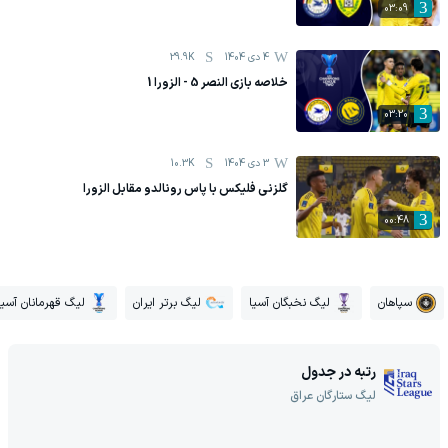
03:09
4 دی 1404
29.9K
خلاصه بازی النصر 5 - الزورا 1
03:20
3 دی 1404
10.3K
گلزنی فلیکس با پاس رونالدو مقابل الزورا
00:48
سپاهان
لیگ نخبگان آسیا
لیگ برتر ایران
لیگ قهرمانان آسیا
رتبه در جدول
لیگ ستارگان عراق