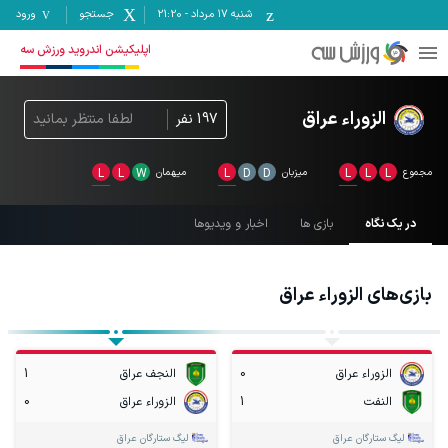
شنبه ۱۷ مرداد
-
21:20
جستجو
ورود
اپلیکیشن اندروید ورزش سه
الزوراء عراق
197
نفر
لطفا منتظر بمانید
مجموع
L
L
L
میزبان
D
D
L
میهمان
W
L
L
در یک نگاه
بازی ها
اخبار و ویدیوها
بازی‌های
الزوراء عراق
الزوراء عراق
0
النجف عراق
1
النفت
1
الزوراء عراق
0
لیگ ستارگان عراق
لیگ ستارگان عراق