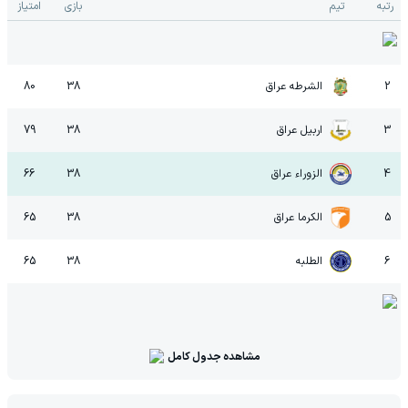
رتبه
تیم
بازی
امتیاز
2
الشرطه عراق
38
80
3
اربیل عراق
38
79
4
الزوراء عراق
38
66
5
الکرما عراق
38
65
6
الطلبه
38
65
مشاهده جدول کامل