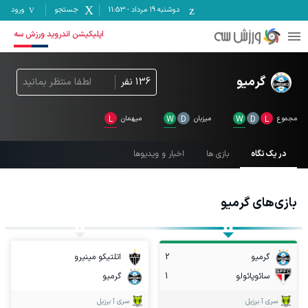
دوشنبه ۱۹ مرداد
-
11:53
جستجو
ورود
اپلیکیشن اندروید ورزش سه
گرمیو
136
نفر
لطفا منتظر بمانید
مجموع
L
D
W
میزبان
D
W
میهمان
L
در یک نگاه
بازی ها
اخبار و ویدیوها
بازی‌های
گرمیو
گرمیو
2
اتلتیکو مینیرو
سائوپائولو
1
گرمیو
سری آ برزیل
سری آ برزیل