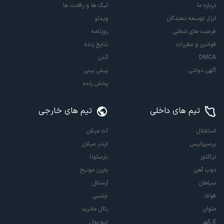
درباره ما
لیگ ها و رقابت ها
ابزار توسعه دهندگان
ویدئو
فرصت های شغلی
روزنامه
قوانین و مقررات
نتایج زنده
DMCA
آنتن
آگهی دولتی
پیش بینی
پخش زنده
تیم های داخلی
تیم های خارجی
استقلال
آث میلان
پرسپولیس
اینتر میلان
تراکتور
بارسلونا
ذوب آهن
بایرن مونیخ
سپاهان
آرسنال
فولاد
چلسی
ملوان
رئال مادرید
گل‌گهر
لیورپول