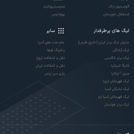
آلومینیوم اراک
منچستریونایتد
استقلال خوزستان
یوونتوس
لیگ های پرطرفدار
سایر
جدول لیگ برتر ایران (خلیج فارس)
جام ملت های آسیا
لیگ آزادگان
رنکینگ فیفا
لیگ برتر انگلیس
نقل و انتقالات اروپا
لالیگا اسپانیا
نقل و انتقالات ایران
سری آ ایتالیا
پاری سن ژرمن
لیگ قهرمانان اروپا
لیگ نخبگان آسیا
لیگ قهرمانان آسیا دو
لیگ برتر فوتسال