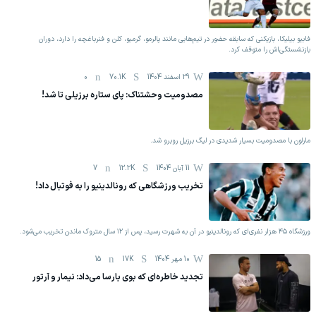
فابیو بیلیکا، بازیکنی که سابقه حضور در تیم‌هایی مانند پالرمو، گرمیو، کلن و فنرباغچه را دارد، دوران
بازنشستگی‌اش را متوقف کرد.
29 اسفند 1404
70.1K
0
مصدومیت وحشتناک: پای ستاره برزیلی تا شد!
مارلون با مصدومیت بسیار شدیدی در لیگ برزیل روبرو شد.
11 آبان 1404
12.2K
7
تخریب ورزشگاهی که رونالدینیو را به فوتبال داد!
ورزشگاه ۴۵ هزار نفری‌ای که رونالدینیو در آن به شهرت رسید، پس از ۱۲ سال متروک ماندن تخریب می‌شود.
10 مهر 1404
17K
15
تجدید خاطره‌ای که بوی بارسا می‌داد: نیمار و آرتور