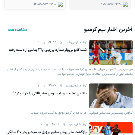
1405/05/24
23:00
1405/05/17
22:30
آخرین اخبار تیم
گرمیو
مشاهده همه
10 اردیبهشت
54.4K
2
شب کابوس‌وار ستاره برزیلی با 3 پنالتی از دست رفته
مهاجم برزیلی گرمیو در جریان رقابت‌های کوپا سودامریکانا، با از دست دادن سه پنالتی پیاپی در کمتر از شش
دقیقه، یکی از عجیب‌ترین اتفاقات تاریخ فوتبال را به نام خود زد.
10 اردیبهشت
49.7K
0
ناکامی عجیب: وینیسیوس سه پنالتی را خراب کرد!
کارلوس وینیسیوس سه پنالتی متوالی را خراب کرد تا گرمیو موفق به کسب پیروزی نشود.
4 فروردين
40.9K
0
بازگشت ملی‌پوش سابق برزیل به میادین در ۴۷ سالگی