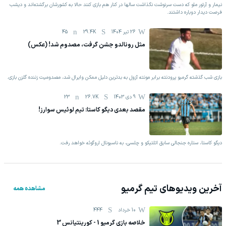
نیمار و آرتور ملو که دست سرنوشت نگذاشت سالها در کنار هم بازی ‏کنند حالا به کشورشان برگشته‌اند و دیشب
فرصت دیدار دوباره ‏داشتند. ‏
26 تیر 1404
29.4K
45
مثل رونالدو جشن گرفت، مصدوم شد! (عکس)
بازی شب گذشته گرمیو پرودنته برابر مونته آزول به بدترین دلیل ممکن وایرال شد، مصدومیت زننده گلزن بازی.
9 دی 1403
26.7K
23
مقصد بعدی دیگو کاستا: تیم لوئیس سوارز!
دیگو کاستا، ستاره جنجالی سابق اتلتیکو و چلسی، به ناسیونال اروگوئه خواهد رفت.
آخرین ویدیوهای تیم
گرمیو
مشاهده همه
10 خرداد
444
خلاصه بازی گرمیو 1 - کورینتیانس 3