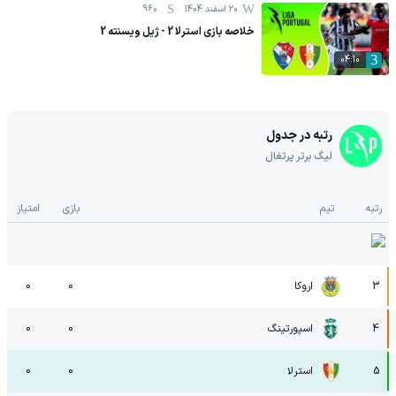
20 اسفند 1404
960
خلاصه بازی استرلا 2 - ژیل ویسنته 2
04:10
رتبه در جدول
لیگ برتر پرتغال
رتبه
تیم
بازی
امتیاز
3
اروکا
0
0
4
اسپورتینگ
0
0
5
استرلا
0
0