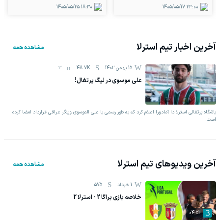
1405/05/25
18:30
1405/05/17
23:00
آخرین اخبار تیم
استرلا
مشاهده همه
15 بهمن 1402
48.7K
3
علی موسوی در لیگ پرتغال!
باشگاه پرتغالی استرلا دا آمادورا اعلام کرد که به طور رسمی با علی الموسوی وینگر عراقی قرارداد امضا کرده
است.
آخرین ویدیوهای تیم
استرلا
مشاهده همه
1 خرداد
575
خلاصه بازی براگا 2 - استرلا 2
04:51