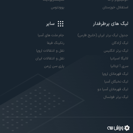
استقلال خوزستان
یوونتوس
لیگ های پرطرفدار
سایر
جدول لیگ برتر ایران (خلیج فارس)
جام ملت های آسیا
لیگ آزادگان
رنکینگ فیفا
لیگ برتر انگلیس
نقل و انتقالات اروپا
لالیگا اسپانیا
نقل و انتقالات ایران
سری آ ایتالیا
پاری سن ژرمن
لیگ قهرمانان اروپا
لیگ نخبگان آسیا
لیگ قهرمانان آسیا دو
لیگ برتر فوتسال