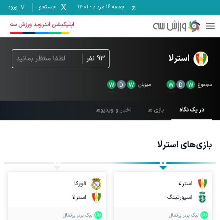
جمعه ۱۶ مرداد
-
12:01
جستجو
ورود
اپلیکیشن اندروید ورزش سه
استرلا
93
نفر
لطفا منتظر بمانید
مجموع
W
D
W
میزبان
W
D
W
در یک نگاه
بازی ها
اخبار و ویدیوها
بازی‌های
استرلا
استرلا
آلورکا
اسپورتینگ
استرلا
لیگ برتر پرتغال
لیگ برتر پرتغال