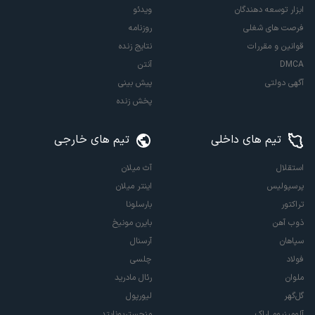
ابزار توسعه دهندگان
ویدئو
فرصت های شغلی
روزنامه
قوانین و مقررات
نتایج زنده
DMCA
آنتن
آگهی دولتی
پیش بینی
پخش زنده
تیم های داخلی
تیم های خارجی
استقلال
آث میلان
پرسپولیس
اینتر میلان
تراکتور
بارسلونا
ذوب آهن
بایرن مونیخ
سپاهان
آرسنال
فولاد
چلسی
ملوان
رئال مادرید
گل‌گهر
لیورپول
آلومینیوم اراک
منچستریونایتد