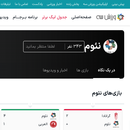
پیش بینی
اپلیکیشن ورزش سه
پخش زنده
اخبار ورزشی
پادکست
تماس با ما
تبلیغات
صفحه‌اصلی
جدول لیگ برتر
برنامه بــرجـــام
ویدیو
نئوم
343
نفر
لطفا منتظر بمانید
در یک نگاه
بازی ها
اخبار و ویدیوها
بازی‌های
نئوم
گرانادا
2
نئوم
4
نئوم
0
العربی
1