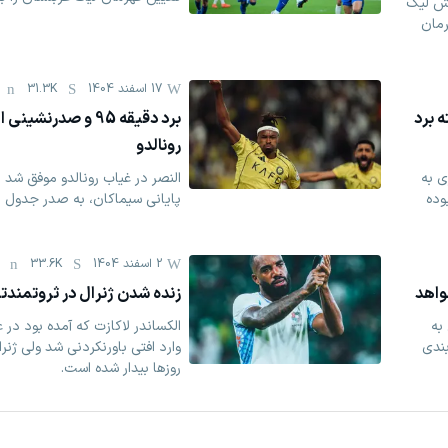
ش لیگ
رمان
17 اسفند 1404
31.3K
ه برد
برد دقیقه 95 و صدرنش
رونالدو
 به
النصر در غیاب رونالدو موفق شد با
وده
پایانی سیماکان، به صدر جدول با
2 اسفند 1404
33.6K
خواهد
زنده شدن ژنرال در ثروتمندتر
به
الکساندر لاکازت که آمده بود در 
بندی
وارد افتی باورنکردنی شد ولی ژنر
روزها بیدار شده است.