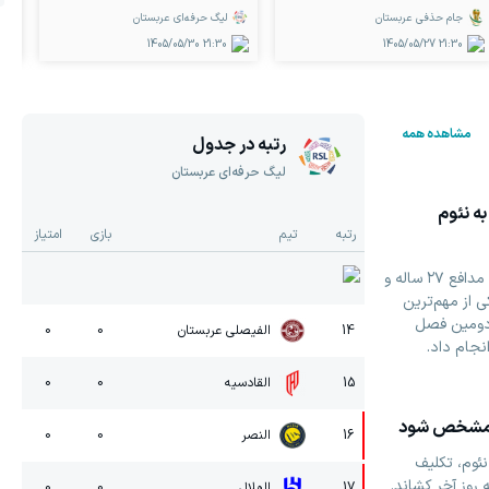
جام حذفی عربستان
لیگ حرفه‌ای عربستان
1405/05/30
21:30
1405/05/27
21:30
مشاهده همه
رتبه در جدول
لیگ حرفه‌ای عربستان
ه نئوم
رتبه
تیم
بازی
امتیاز
باشگاه نئوم با جذب مالانگ سار، مدافع ۲۷ ساله و
 از مهم‌ترین
 دومین فصل
14
الفیصلی عربستان
0
0
نجام داد.
15
القادسیه
0
0
خر مشخص شود
16
النصر
0
0
 نئوم، تکلیف
روز آخر کشاند.
17
الهلال
0
0