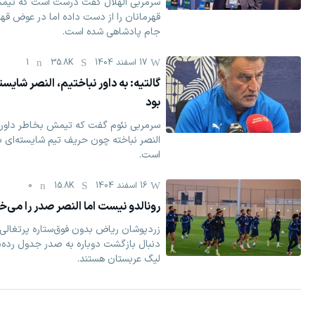
سرمربی الهلال گفت درست است که تیم
قهرمانان را از دست داده اما در عوض قه
جام پادشاهی شده است.
17 اسفند 1404
35.8K
1
گالتیه: به داور نباختیم، النصر شایست
بود
سرمربی نئوم گفت که تیمش بخاطر داوری
النصر نباخته چون حریف تیم شایسته‌ای ب
است.
16 اسفند 1404
15.8K
0
رونالدو نیست اما النصر صدر را می‌
زردپوشان ریاض بدون فوق‌ستاره پرتغالی 
دنبال بازگشت دوباره به صدر جدول رده‌
لیگ عربستان هستند.