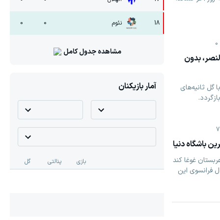
18
نئوم
0
0
0
مشاهده جدول کامل
ینی النصر، بدون
آمار بازیکنان
 گل ثانیه‌های
زگردد.
7
ین باشگاه دنیا
عربستان غوغا کند
بازی
پنالتی
گل
ال فرانسوی این