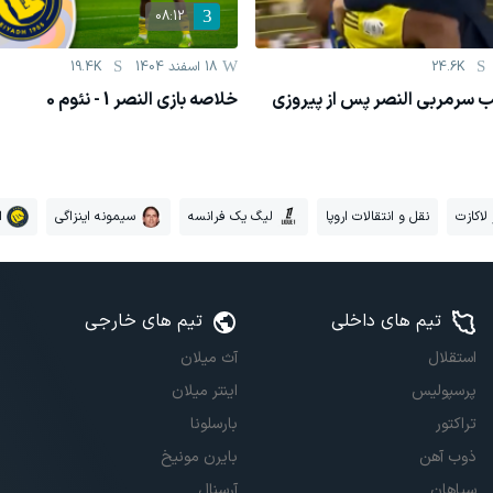
08:12
24.6K
18 اسفند 1404
19.4K
سرمربی النصر پس از پیروزی
خلاصه بازی النصر 1 - نئوم 0
لاکازت
نقل و انتقالات اروپا
لیگ یک فرانسه
سیمونه اینزاگی
ا
تیم های داخلی
تیم های خارجی
استقلال
آث میلان
پرسپولیس
اینتر میلان
تراکتور
بارسلونا
ذوب آهن
بایرن مونیخ
سپاهان
آرسنال