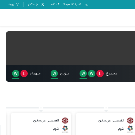
شنبه ۱۷ مرداد
-
07:04
جستجو
ورود
مجموع
L
W
W
میزبان
W
میهمان
L
W
الفیصلی عربستان
الفیصلی عربستان
نئوم
نئوم