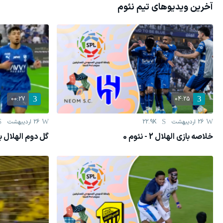
آخرین ویدیوهای تیم
نئوم
00:27
04:25
26 اردیبهشت
22.9K
26 اردیبهشت
خلاصه بازی الهلال 2 - نئوم 0
گل دوم الهلال 