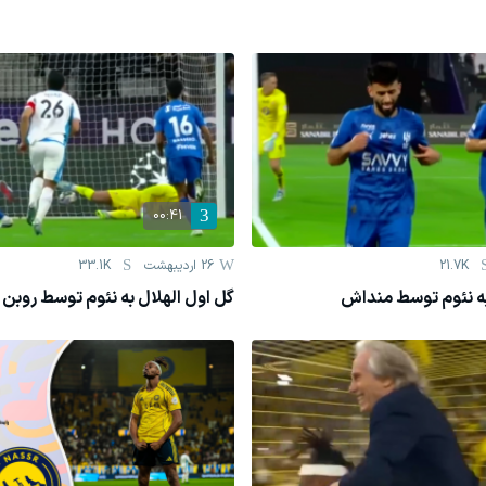
00:41
21.7K
26 اردیبهشت
33.1K
به نئوم توسط منداش
گل اول الهلال به نئوم توسط روبن