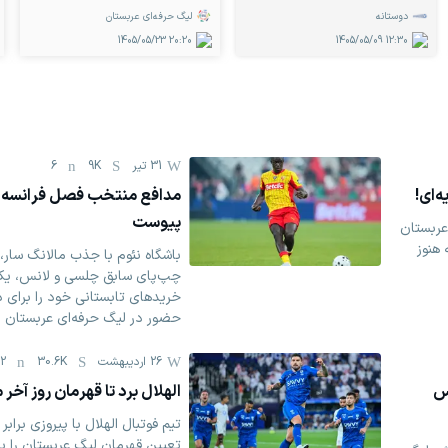
دوستانه
لیگ حرفه‌ای عربستان
1405/05/23
20:20
1405/05/09
12:30
31 تیر
9K
6
‌ای!
مدافع منتخب فصل فرانسه ب
پیوست
عربستان
هنوز
چپ‌پای سابق چلسی و لانس، یکی
خریدهای تابستانی خود را برای
حضور در لیگ حرفه‌ای عربستان ا
26 اردیبهشت
30.6K
2
نس
الهلال برد تا قهرمان روز آ
تیم فوتبال الهلال با پیروزی برابر
تعیین قهرمان لیگ عربستان را به 