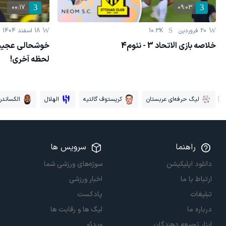
00:17
09:03
20 فروردين
10.3K
18 اسفند 1404
خلاصه بازی الاتحاد 3 - نئوم4
خوشحالی عجیب 
لحظه آخری!
لیگ حرفه‌ای عربستان
کریستوف گالتیه
الهلال
الکساندر 
راهنما
سرویس ها
دانلود اپلیکیشن
سوژه‌های ورزشی شما
ارتباط با ما
اخبار ورزشی
تبلیغات
پادکست
درباره ما
لیگ ها و رقابت ها
ابزار توسعه دهندگان
ویدئو