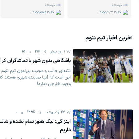
دوستانه
دوستانه
1405/05/05
20:30
1405/04/31
20:30
آخرین اخبار تیم
نئوم
1 روز پیش
21K
15
باشگاهی بدون شهر با تماشاگران کرایه
نکته‌ای جالب و عجیب پیرامون تیم نئوم 
این است که آنها نماینده شهری هستند که 
وجود خارجی ندارد!
27 اردیبهشت
12.9K
0
اینزاگی: لیگ هنوز تمام نشده و شا
داریم