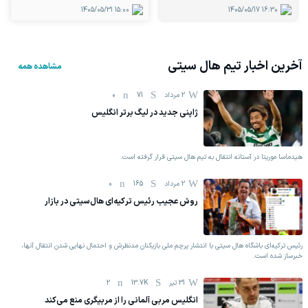
1405/05/31
15:00
1405/05/17
16:30
آخرین اخبار تیم
هال سیتی
مشاهده همه
2 مرداد
71
0
ژاپنی جدید در لیگ برتر انگلیس
هیدماسا موریتا در آستانه انتقال به تیم هال سیتی قرار گرفته است.
2 مرداد
165
0
روش عجیب رئیس ترکیه‌ای هال‌سیتی در بازار
رئیس ترکیه‌ای باشگاه هال سیتی با انتشار پرچم ملی بازیکنان مدنظرش و احتمال نهایی شدن انتقال آنها،
خبرساز شده است.
31 تیر
13.7K
2
انگلیس مربی آلمانی را از مربیگری منع می‌کند