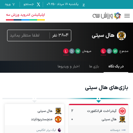
یکشنبه ۱۸ مرداد
-
09:25
جستجو
ورود
اپلیکیشن اندروید ورزش سه
هال سیتی
3804
نفر
لطفا منتظر بمانید
مجموع
W
D
L
میهمان
W
D
L
در یک نگاه
بازی ها
اخبار و ویدیوها
بازی‌های
هال سیتی
آینتراخت فرانکفورت
2
هال سیتی
هال سیتی
0
منچستریونایتد
دوستانه
لیگ برتر انگلیس