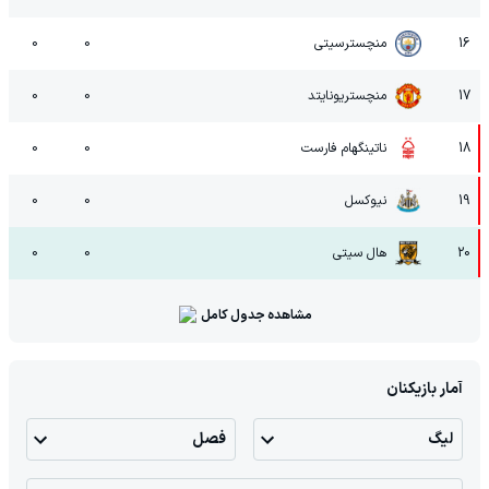
16
منچسترسیتی
0
0
17
منچستریونایتد
0
0
18
ناتینگهام فارست
0
0
19
نیوکسل
0
0
20
هال سیتی
0
0
مشاهده جدول کامل
آمار بازیکنان
لیگ
فصل