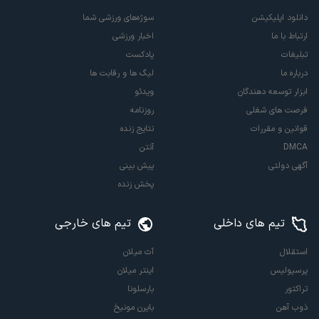
دانلود اپلیکیشن
سوژه‌های ورزشی شما
ارتباط با ما
اخبار ورزشی
تبلیغات
پادکست
درباره ما
لیگ ها و رقابت ها
ابزار توسعه دهندگان
ویدئو
فرصت های شغلی
روزنامه
قوانین و مقررات
نتایج زنده
DMCA
آنتن
آگهی دولتی
پیش بینی
پخش زنده
تیم های داخلی
تیم های خارجی
استقلال
آث میلان
پرسپولیس
اینتر میلان
تراکتور
بارسلونا
ذوب آهن
بایرن مونیخ