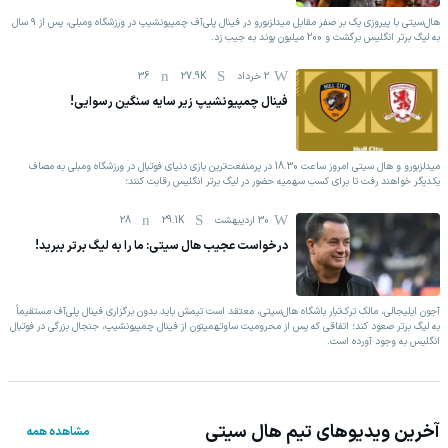
‫هال‌سیتی با پیروزی یک بر صفر مقابل میدلزبورو در فینال پلی‌آف چمپیونشیپ در ورزشگاه ومبلی، پس از ۹ سال
به لیگ برتر انگلیس برگشت و 200 میلیون پوند به جیب زد.
2 خرداد
27.9K
36
فینال چمپیونشیپ زیر سایه سنگین رسوایی!
میدلزبورو و هال سیتی امروز ساعت 18.30 در پرمنفعت‌ترین بازی دنیای فوتبال در ورزشگاه ومبلی به مصاف
یکدیگر خواهند رفت تا برای کسب سهمیه حضور در لیگ برتر انگلیس رقابت کنند؛
30 اردیبهشت
29.1K
28
درخواست عجیب هال سیتی: ما را به لیگ برتر ببرید!
آجون ایلیجالی، مالک ترک‌تبار باشگاه هال‌سیتی، معتقد است تیمش باید بدون برگزاری فینال پلی‌آف مستقیماً
به لیگ برتر صعود کند؛ اتفاقی که پس از محرومیت ساوتهمپتون از فینال چمپیونشیپ، جنجال بزرگی در فوتبال
انگلیس به وجود آورده است.
آخرین ویدیوهای تیم
هال سیتی
مشاهده همه