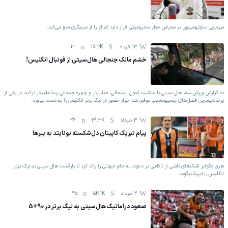
سرمربی ساوتهمپتون در معرض خطر محرومیتی قرار دارد که او را از مربیگری منع می‌کند.
13 خرداد
18.2K
13
خشم مالک جنجالی هال‌سیتی از فوتبال انگلیس!
‫به گزارش ورزش سه، هال سیتی با مالکیت آجون ایلیجالی، میلیاردر و چهره جنجالی رسانه‌ای در ترکیه، در یکی از
پرحاشیه‌ترین فصل‌های چمپیونشیپ موفق شد جواز حضور در لیگ برتر انگلیس را به دست بیاورد.
3 خرداد
29.3K
26
پیام تبریک کاپیتان دل‌شکسته یونایتد به ببرها
هری مگوایر اشک‌های ناشی از ناکامی در دعوت به جام جهانی را پاک کرد تا بازگشت هال سیتی به لیگ برتر
انگلیس را تبریک بگوید.
2 خرداد
54.1K
95
صعود دراماتیک هال‌سیتی به لیگ برتر در 90+5