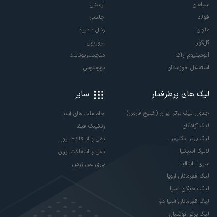
سپاهان
آرسنال
فولاد
چلسی
ملوان
رئال مادرید
گل‌گهر
لیورپول
آلومینیوم اراک
منچستریونایتد
استقلال خوزستان
یوونتوس
لیگ های پرطرفدار
سایر
جدول لیگ برتر ایران (خلیج فارس)
جام ملت های آسیا
لیگ آزادگان
رنکینگ فیفا
لیگ برتر انگلیس
نقل و انتقالات اروپا
لالیگا اسپانیا
نقل و انتقالات ایران
سری آ ایتالیا
پاری سن ژرمن
لیگ قهرمانان اروپا
لیگ نخبگان آسیا
لیگ قهرمانان آسیا دو
لیگ برتر فوتسال