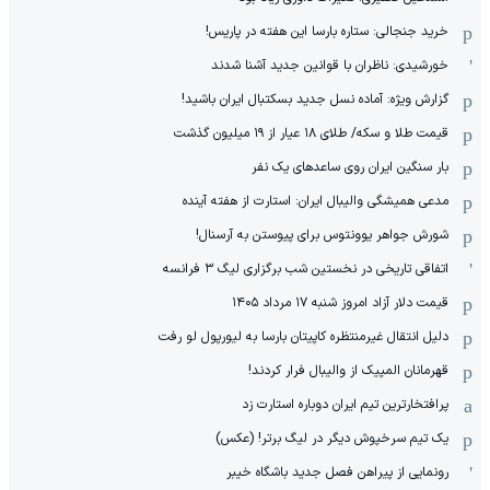
خرید جنجالی: ستاره بارسا این هفته در پاریس!
خورشیدی: ناظران با قوانین جدید آشنا شدند
گزارش ویژه‌: آماده نسل جدید بسکتبال ایران باشید!
قیمت طلا و سکه/ طلای ۱۸ عیار از ۱۹ میلیون گذشت
بار سنگین ایران روی ساعدهای یک نفر
مدعی همیشگی والیبال ایران: استارت از هفته آینده
شورش جواهر یوونتوس برای پیوستن به آرسنال!
اتفاقی تاریخی در نخستین شب برگزاری لیگ ۳ فرانسه
قیمت دلار آزاد امروز شنبه ۱۷ مرداد ۱۴۰۵
دلیل انتقال غیرمنتظره کاپیتان بارسا به لیورپول لو رفت
قهرمانان المپیک از والیبال فرار کردند!
پرافتخارترین تیم ایران دوباره استارت زد
یک تیم سرخپوش دیگر در لیگ برتر! (عکس)
رونمایی از پیراهن فصل جدید باشگاه خیبر