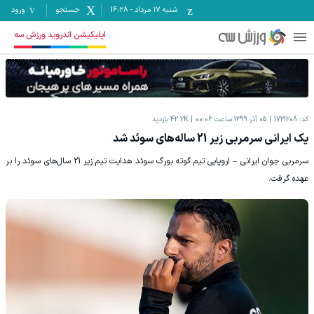
شنبه ۱۷ مرداد
-
16:28
جستجو
ورود
اپلیکیشن اندروید ورزش سه
کد:
1721208
05 آذر 1399 ساعت 00:06
42.2K
بازدید
یک ایرانی سرمربی زیر 21 ساله‌های سوئد شد
سرمربی جوان ایرانی – اروپایی تیم گوته بورگ سوئد هدایت تیم زیر 21 سال‌های سوئد را بر
عهده گرفت.