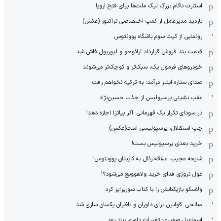
استارت ناکام بزرگ لیگ ملت‌ها برای فتح اروپا
بازدید مدیرعامل از کمپ اختصاصی تراکتور (عکس)
رونمایی از کیت سوم باشگاه یوونتوس
قیمت بند فروش قرارداد آرائوخو و لیورپول فاش شد
خودروهای فرمول یک، سبک‌تر و کوچک‌تر می‌شوند
صدای ستاره اینتر درآمد: به ترکیه نخواهم رفت
عقب نشینی پرسپولیس از جذب حسین‌نژاد
در سودای تکرار یک قهرمانی: اگر پیاتزا اجازه دهد!
چپ استقلال، پرسپولیسی است(عکس)
خرید بعدی پرسپولیس بست!
شایعه عجیب: علاقه رئال به کاپیتان یوونتوس!
غول نروژی فدای خرید ولاهوویچ می‌شود؟!
ولاسکو بازیکنانش را با کتاب سورپرایز کرد
صالحی: قوانین برای داوران و ناظران یکسان سازی شد
اسماعیل صفیری: تغیرات داوری زیاد بود