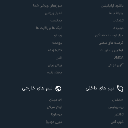
دانلود اپلیکیشن
سوژه‌های ورزشی شما
ارتباط با ما
اخبار ورزشی
تبلیغات
پادکست
درباره ما
لیگ ها و رقابت ها
ابزار توسعه دهندگان
ویدئو
فرصت های شغلی
روزنامه
قوانین و مقررات
نتایج زنده
DMCA
آنتن
آگهی دولتی
پیش بینی
پخش زنده
تیم های داخلی
تیم های خارجی
استقلال
آث میلان
پرسپولیس
اینتر میلان
تراکتور
بارسلونا
ذوب آهن
بایرن مونیخ