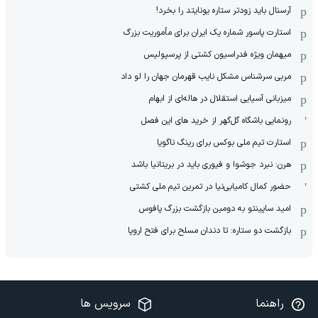
آرسنال باید زودتر ستاره یونایتد را بخرد!
استارت پاسور شماره یک ایران برای مأموریت بزرگ
میهمان ویژه فدراسیون کشتی از پرسپولیس
مربی سرشناس مشکل نایب قهرمان جهان را لو داد
میزبانی آسیایی استقلال در هاله‌ای از ابهام
رونمایی باشگاه گل‌گهر از خرید های این فصل
استارت تیم ملی بوکس برای رینگ ناگویا
هرن: نبرد جوشوا و فیوری باید در بریتانیا باشد
حضور کمال کامیابی‌نیا در تمرین تیم ملی کشتی
امید ساپینتو به دومین بازگشت بزرگ پافوس
بازگشت دو ستاره: تا دندان مسلح برای فتح اروپا
راهنما
سرویس ها