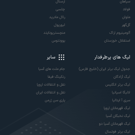
سپاهان
آرسنال
فولاد
چلسی
ملوان
رئال مادرید
گل‌گهر
لیورپول
آلومینیوم اراک
منچستریونایتد
استقلال خوزستان
یوونتوس
لیگ های پرطرفدار
سایر
جدول لیگ برتر ایران (خلیج فارس)
جام ملت های آسیا
لیگ آزادگان
رنکینگ فیفا
لیگ برتر انگلیس
نقل و انتقالات اروپا
لالیگا اسپانیا
نقل و انتقالات ایران
سری آ ایتالیا
پاری سن ژرمن
لیگ قهرمانان اروپا
لیگ نخبگان آسیا
لیگ قهرمانان آسیا دو
لیگ برتر فوتسال