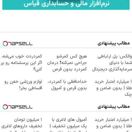
مطالب پیشنهادی
والکس: پل ارتباطی
هیچ کس کمرشو
کمردردت خوب می‌شه،
شما با دنیای
جراحی نمیکنه❗ درمان
اگر این پرسشنامه رو پر
سرمایه‌گذاری دیجیتال
کمردرد بدون قرص
کنی!!
(پرسشنامه)
۱ میلیارد اعتبار خرید
خداحافظی با کمردرد،
لوازم ورزشی خفن رو
طلا | بدون ضامن و
بدون قرص و آمپول
اقساطی بخر!
چک
مطالب پیشنهادی
۱ میلیارد اعتبار خرید
آمپول های لاغری با
۱ میلیون تومان
طلا | بدون ضامن و
یک میلیون تخفیف |
تخفیف داروهای لاغری