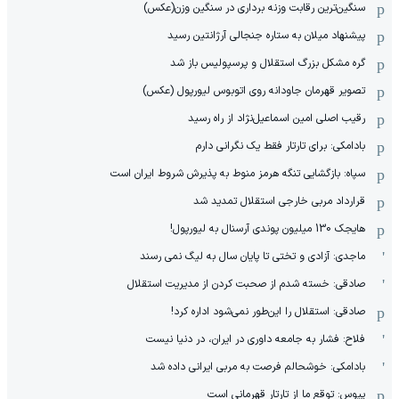
سنگین‌ترین رقابت وزنه برداری در سنگین وزن(عکس)
پیشنهاد میلان به ستاره جنجالی آرژانتین رسید
گره مشکل بزرگ استقلال و پرسپولیس باز شد
تصویر قهرمان جاودانه روی اتوبوس لیورپول (عکس)
رقیب اصلی امین اسماعیل‌نژاد از راه رسید
بادامکی: برای تارتار فقط یک نگرانی دارم
سپاه: بازگشایی تنگه هرمز منوط به پذیرش شروط ایران است
قرارداد مربی خارجی استقلال تمدید شد
هایجک 130 میلیون پوندی آرسنال به لیورپول!
ماجدی: آزادی و تختی تا پایان سال به لیگ نمی رسند
صادقی: خسته شدم از صحبت کردن از مدیریت استقلال
صادقی: استقلال را این‌طور نمی‌شود اداره کرد!
فلاح: فشار به جامعه داوری در ایران، در دنیا نیست
بادامکی: خوشحالم فرصت به مربی ایرانی داده شد
پیوس: توقع ما از تارتار قهرمانی است