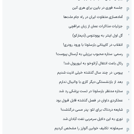
جلسه فوری در بایرن برای هری کین
آماده‌سازی متفاوت ایران در راه جام ملت‌ها
جزئیات مذاکرات عمان از زبان عراقچی
گل اول اینتر به یوونتوس (دیمارکو)
انقلاب در کاپیتانی بارسلونا با ورود رودری!
رسمی: ستاره محبوب برزیلی به آرسنال پیوست!
رئال باعث انتقال آرائوخو به لیورپول شد!
پیوس: در چند سال گذشته خیلی اذیت شدیم
بعد از بازنشستگی دیگر کاری با والیبال ندارم
ستاره مدنظر بارسلونا در تست پزشکی رد شد
عملکردی داوان در فصل گذشته قابل قبول بود
شایعه دردناک برای لئو: پدر مسی درگذشت!
نوری به این دلایل سرمربی نفت آبادان شد
سیمئونه: تکلیف خولین آلوارز را مشخص کردیم