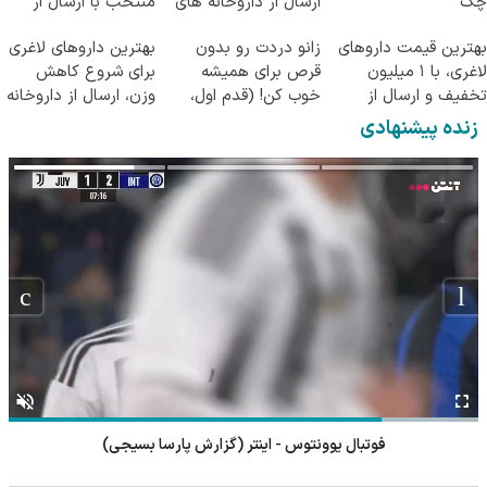
چک
ارسال از داروخانه های
منتخب با ارسال از
معتبر
داروخانه نزدیکت
بهترین قیمت داروهای
زانو دردت رو بدون
بهترین داروهای لاغری
لاغری، با ۱ میلیون
قرص برای همیشه
برای شروع کاهش
تخفیف و ارسال از
خوب کن! (قدم اول،
وزن، ارسال از داروخانه
داروخانه‌
پرسش‌نامه)
های نزدیکت!
زنده پیشنهادی
فوتبال یوونتوس - اینتر (گزارش پارسا بسیجی)