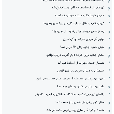
قهرمانی لیگ ملت‌ها به کام لهستان تلخ شد
این بار بارسلونا به ستاره سوئدی نه گفت!
گل‌های ناب به طاق دروازه؛ کابوس بزرگ دروازه‌بان‌ها
پاسخ منفی جواهر اینتر به آرسنال و یونایتد
اولین گل دوران حرفه ای گرت بیل
ارزش خرید جدید رئال 93 برابر شد!
ادعای جدید وزیر خزانه داری آمریکا درباره توافق
دستیار جدید سهراب از اسپانیا می آید
استقلال به دنبال میزبانی در شهرقدس
نوری: پرسپولیس همیشه از بیرون زمین حمایت می شود
علت پرسپولیسی شدن رحمان چه بود؟
واکنش نوری پیشکسوت باشگاه استقلال به توییت تاجرنیا
ستاره نیجریه‌ای کل فصل را از دست داد!
مقصد جدید گلر سابق پرسپولیس مشخص شد