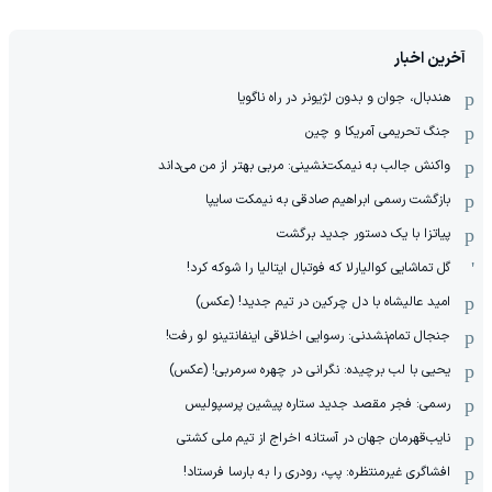
آخرین اخبار
هندبال، جوان و بدون لژیونر در راه ناگویا
جنگ تحریمی آمریکا و چین
واکنش جالب به نیمکت‌نشینی: مربی بهتر از من می‌داند
بازگشت رسمی ابراهیم صادقی به نیمکت سایپا
پیاتزا با یک دستور جدید برگشت
گل تماشایی کوالیارلا که فوتبال ایتالیا را شوکه کرد!
امید عالیشاه با دل چرکین در تیم جدید! (عکس)
جنجال تمام‌نشدنی:‌ رسوایی اخلاقی اینفانتینو لو رفت!
یحیی با لب برچیده: نگرانی در چهره سرمربی! (عکس)
رسمی: فجر مقصد جدید ستاره پیشین پرسپولیس
نایب‌قهرمان جهان در آستانه اخراج از تیم ملی کشتی
افشاگری غیرمنتظره: پپ، رودری را به بارسا فرستاد!