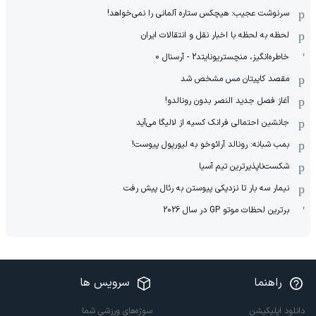
سرنوشت عجیب: هیچکس ستاره آلمانی را نمی‌خواهد!
لحظه به لحظه با اخبار نقل و انتقالات ایران
خاطره‌انگیز، منچستریونایتد2 - آرسنال 0
مقصد کاپیتان مس مشخص شد
آغاز فصل جدید النصر بدون رونالدو!
جانشین احتمالی فرانک کسیه از لالیگا می‌آید
بمب شبانه: رونالد آرائوخو به لیورپول پیوست!
شکست‌ناپذیرترین تیم آسیا
نیمار سه بار تا نزدیکی پیوستن به رئال پیش رفت
برترین لحظات موتو GP در سال 2026
راهنما
سرویس ها
دانلود اپلیکیشن
سوژه‌های ورزشی شما