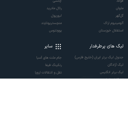
فولاد
چلسی
ملوان
رئال مادرید
گل‌گهر
لیورپول
آلومینیوم اراک
منچستریونایتد
استقلال خوزستان
یوونتوس
لیگ های پرطرفدار
سایر
جدول لیگ برتر ایران (خلیج فارس)
جام ملت های آسیا
لیگ آزادگان
رنکینگ فیفا
لیگ برتر انگلیس
نقل و انتقالات اروپا
لالیگا اسپانیا
نقل و انتقالات ایران
سری آ ایتالیا
پاری سن ژرمن
لیگ قهرمانان اروپا
لیگ نخبگان آسیا
لیگ قهرمانان آسیا دو
لیگ برتر فوتسال