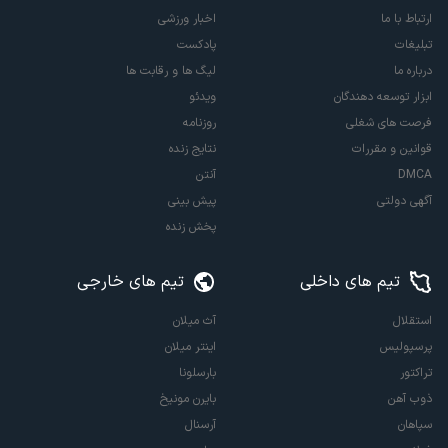
ارتباط با ما
اخبار ورزشی
تبلیغات
پادکست
درباره ما
لیگ ها و رقابت ها
ابزار توسعه دهندگان
ویدئو
فرصت های شغلی
روزنامه
قوانین و مقررات
نتایج زنده
DMCA
آنتن
آگهی دولتی
پیش بینی
پخش زنده
تیم های داخلی
تیم های خارجی
استقلال
آث میلان
پرسپولیس
اینتر میلان
تراکتور
بارسلونا
ذوب آهن
بایرن مونیخ
سپاهان
آرسنال