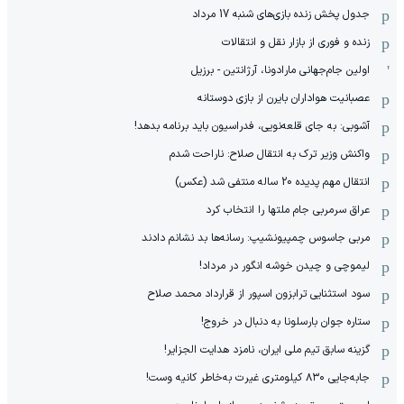
جدول پخش زنده بازی‌های شنبه 17 مرداد
زنده و فوری از بازار نقل و انتقالات
اولین جام‌جهانی مارادونا، آرژانتین - برزیل
عصبانیت هواداران بایرن از بازی دوستانه
آشوبی: به جای قلعه‌نویی، فدراسیون باید برنامه بدهد!
واکنش وزیر ترک به انتقال صلاح: ناراحت شدم
انتقال مهم پدیده 20 ساله منتفی شد (عکس)
عراق سرمربی جام ملتها را انتخاب کرد
مربی جاسوس چمپیونشیپ: رسانه‌ها بد نشانم دادند
لیموچی و چیدن خوشه انگور در مرداد!
سود استثنایی ترابزون اسپور از قرارداد محمد صلاح
ستاره جوان بارسلونا به دنبال در خروج!
گزینه سابق تیم ملی ایران، نامزد هدایت الجزایر!
جابه‌جایی ۸۳۰ کیلومتری غیرت به‌خاطر کانیه وست!