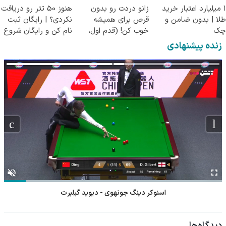
۱ میلیارد اعتبار خرید
زانو دردت رو بدون
هنوز 50 تتر رو دریافت
طلا | بدون ضامن و
قرص برای همیشه
نکردی؟ | رایگان ثبت
چک
خوب کن! (قدم اول،
نام کن و رایگان شروع
پرسش‌نامه)
کن!
زنده پیشنهادی
اسنوکر دینگ جونهوی - دیوید گیلبرت
دیدگاه‌ها