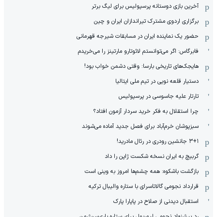
آخرین بازی دوستانه پرسپولیس برای لیگ برتر
برگزاری اردوی مشترک تیراندازان ایران و چین
حضور یک نماینده ایران در مسابقات شیرجه قهرمانی
فابرگاس: اگر می‌توانستم لائوتارو مارتینز را می‌خریدم
هایجک‌های تاریخی بارسا: وقتی دشمن خواب بود!
دستیار قلعه نویی در تیم ملی ایتالیا
تارتار علیه جاسوسی در پرسپولیس
چرا استقلال به فکر خرید سردار آزمون افتاد؟
سبزپوشان خرم‌آباد برای فصل جدید آماده می‌شوند
۳+۱ جانشین رودری در رئال مادرید!
گربیچ به ایران نسخه شکست ژاپن را داد
بازگشت باشکوه: همه چشم‌ها امروز به وینی است
قرارداد نجومی گالاتاسرای با ستاره والیبال ترکیه
استقبال دیدنی از صلاح در پاپارا پارک
رد پیشنهاد نجومی لیورپول برای ستاره پاری‌سن‌ژرمن