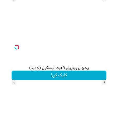
یخچال ویترینی 9 فوت ایستکول (جدید)
هنوز 50 تتر رو دریافت نکردی؟ | رایگان ثبت نام کن و رایگان شروع کن!
کلیک کن!
›
‹