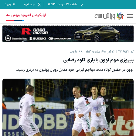
شنبه ۱۷ مرداد
-
11:53
جستجو
ورود
اپلیکیشن اندروید ورزش سه
کد:
1794531
06 آذر 1400 ساعت 01:21
16K
بازدید
پیروزی مهم لوون با بازی کاوه رضایی
لوون در حضور کوتاه مدت مهاجم ایرانی خود مقابل رویال یونیون به برتری رسید.