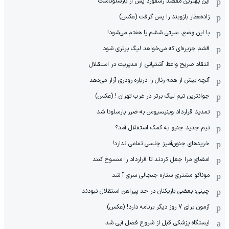
این بهترین مقصد رشفورد پس از بارسلوناست
زاده‌عطار بازوبند را پس گرفت (عکس)
با این وضع، سیتی ششم یا هفتم می‌شود!
قشم جزیره‌ای که می‌خواهد لیگ برتری شود
انتقاد صریح واعظ آشتیانی از مدیریت در استقلال
آنچه بیش از همه رئال را درباره رودری آزار می‌دهد
جوانترین تیم لیگ برتر در غرب تهران ! (عکس)
تمدید قرارداد وینیسیوس به ضرر بارسلونا شد
تیم جدید جنپو به کمک استقلال آمد؟
خریدهای جنون‌آمیز چلسی تمامی ندارد!
امضای مرا جعل کردند تا قرارداد را منسوخ کنند
موناکو مشتری ستاره جنجالی سری آ شد
چینی: بعضی بازیکنان در حد پیراهن استقلال نبودند
آزمون برای 7 روز دیگر برنامه دارد! (عکس)
ایستگاه پزشکی قبل از شروع فصل آبی شد