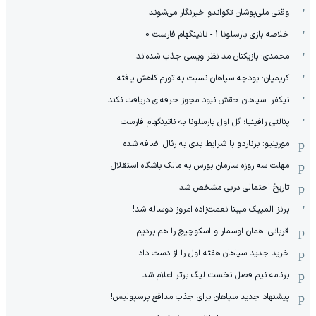
وقتی ملی‌پوشان تکواندو خبرنگار می‌شوند
خلاصه بازی بارسلونا 1 - ناتینگهام فارست 0
محمدی: بازیکنان مد نظر ویسی جذب شده‌اند
کریمیان: بودجه سپاهان نسبت به تورم کاهش یافته
نیکفر: سپاهان حقش نبود مجوز حرفه‌ای دریافت نکند
پنالتی رافینیا؛ گل اول بارسلونا به ناتینگهام فارست
مورینیو: برناردو با شرایط بدی به رئال اضافه شده
مهلت سه روزه سازمان بورس به مالک باشگاه استقلال
تاریخ احتمالی دربی مشخص شد
برنز المپیک مبینا نعمت‌زاده امروز دوساله شد!
قربانی: همان اوسمار و اسکوچیچ را هم بردیم
خرید جدید سپاهان هفته اول را از دست داد
برنامه نیم فصل نخست لیگ برتر اعلام شد
پیشنهاد جدید سپاهان برای جذب مدافع پرسپولیس!