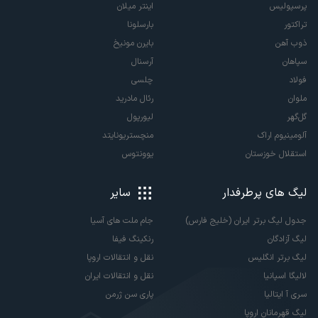
پرسپولیس
اینتر میلان
تراکتور
بارسلونا
ذوب آهن
بایرن مونیخ
سپاهان
آرسنال
فولاد
چلسی
ملوان
رئال مادرید
گل‌گهر
لیورپول
آلومینیوم اراک
منچستریونایتد
استقلال خوزستان
یوونتوس
لیگ های پرطرفدار
سایر
جدول لیگ برتر ایران (خلیج فارس)
جام ملت های آسیا
لیگ آزادگان
رنکینگ فیفا
لیگ برتر انگلیس
نقل و انتقالات اروپا
لالیگا اسپانیا
نقل و انتقالات ایران
سری آ ایتالیا
پاری سن ژرمن
لیگ قهرمانان اروپا