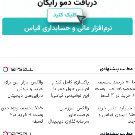
مطالب پیشنهادی
تا 70 درصد تخفیف
پاکسازی کامل کبد و
والکس: بازار امن برای
محصولات جین وست
افزایش طول عمر با
خرید و فروش
+ خرید در 4 قسط
این نوشیدنی گیاهی!
دارایی‌های دیجیتال
کلیک جهت خرید
۱ میلیارد اعتبار خرید
والکس: سرزمین
70% تخفیف ویژه جین
طلا | بدون ضامن و
فرصت‌های
وست + خرید در4
چک
سرمایه‌گذاری دیجیتال
قسطه
شما
مطالب پیشنهادی