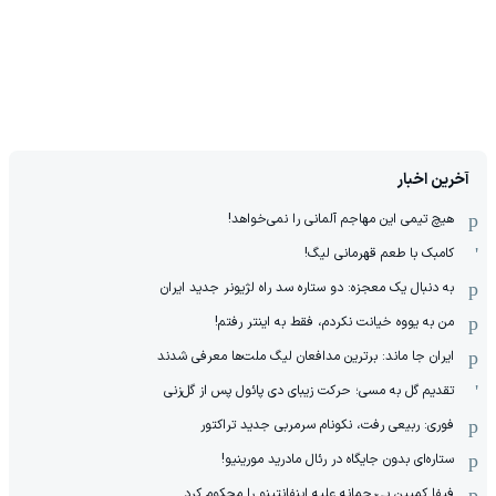
آخرین اخبار
هیچ‌ تیمی این مهاجم آلمانی را نمی‌خواهد!
کامبک با طعم قهرمانی لیگ!
به دنبال یک معجزه: دو ستاره سد راه لژیونر جدید ایران
من به یووه خیانت نکردم، فقط به اینتر رفتم!
ایران جا ماند: برترین مدافعان لیگ ملت‌ها معرفی شدند
تقدیم گل به مسی؛ حرکت زیبای دی پائول پس از گل‌زنی
فوری: ربیعی رفت، نکونام سرمربی جدید تراکتور
ستاره‌ای بدون جایگاه در رئال مادرید مورینیو!
فیفا کمپین بی‌رحمانه علیه اینفانتینو را محکوم کرد