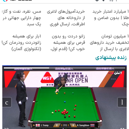
۱ میلیارد اعتبار خرید
خریدآمپول‌های لاغری
مس، نقره، نفت و گاز؛
طلا | بدون ضامن و
از داروخانه های
چهار دارایی جهانی در
چک
اطرافت، ارسال فوری
یک سبد
همراه با پک یخ!
1 میلیون تومان
زانو دردت رو بدون
1بار برای همیشه
تخفیف خرید داروهای
قرص برای همیشه
زانودردت رودرمان کن!
لاغری با ارسال از
خوب کن! (قدم اول،
(تکنولوژی آلمان)
داروخانه و پک یخ!
پرسش‌نامه)
◂پرسشنامه▸
زنده پیشنهادی