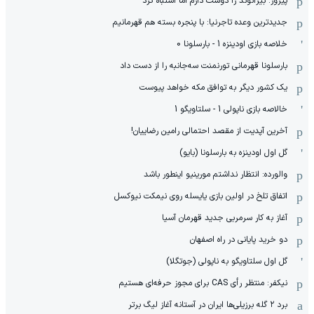
پیروز: بیرانوند را دوست دارم اما اشتباه کرد
جدیدترین وعده تاجرنیا: با پنجره بسته هم قهرمانیم
خلاصه بازی اودینزه 1 - بارسلونا 0
بارسلونا قهرمانی تورنمنت سه‌جانبه را از دست داد
یک کشور دیگر به توافق مکه خواهد پیوست
خالاصه بازی ناپولی 1 - سلتاویگو 1
آخرین آپدیت از مقصد احتمالی رامین رضاییان!
گل اول اودینزه به بارسلونا (بایو)
والورده: انتظار نداشتم مورینیو اینطور باشد
اتفاق تلخ در اولین بازی یایسله روی نیمکت نیوکسل
آغاز به کار سرمربی جدید قهرمان آسیا
دو خرید پایانی در راه اصفهان
گل اول سلتاویگو به ناپولی (جوتگلا)
نیکفر: منتظر رأی CAS برای مجوز حرفه‌ای هستیم
برد ۲ گله برزیلی‌ها ایران در آستانه آغاز لیگ برتر