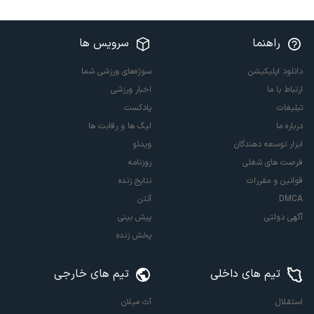
راهنما
سرویس ها
دانلود اپلیکیشن
سوژه‌های ورزشی شما
ارتباط با ما
اخبار ورزشی
تبلیغات
پادکست
درباره ما
لیگ ها و رقابت ها
ابزار توسعه دهندگان
ویدئو
فرصت های شغلی
روزنامه
قوانین و مقررات
نتایج زنده
DMCA
آنتن
آگهی دولتی
پیش بینی
پخش زنده
تیم های داخلی
تیم های خارجی
استقلال
آث میلان