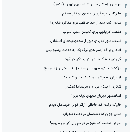
مهمان‌ ویژه نفتی‌ها در نقطه مرزی تهران! (عکس)
فابرگاس: مربیگری را مدیون دو نفر هستم
پیروز: فجر بعد از خداحافظی برای مذاکره زنگ زد!
مقصد آمریکایی برای کاپیتان سابق اسپانیا
نسخه سهراب برای عبور از محدودیت‌های استقلال
انتقال بزرگ ارتشی‌های لیگ یک به مقصد پرسپولیس
گواردیولا اشک همه را در رختکن در آورد
بازگشت با گل، سهرابیان به دنبال فراموشی روزهای تلخ
از عرش به فرش: مرد نابغه‌ بدون تیم ماند
شکاری از پیکان بی ام و می‌سازد! (عکس)
اسلامشهر میزبان بازیهای لیگ برتر؟
فلیک: وقت خداحافظی، آرائوخو را خوشحال دیدم!
شش جوان کم نام‌و‌نشان در نقشه سهراب
خوش شانسم که هنوز می‌توانم بازی کن و راه بروم!