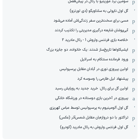
سومین برد مورینیو با رئال در پیش‌فصل
گل اول ناپولی به سلتاویگو (دی لورنزو)
مسی برای سخت‌ترین سفر زندگی‌اش آماده می‌شود
آبی‌پوشان شایعه درگیری مدیریتی را تکذیب کردند
خلاصه بازی فرنتس واروش 1 - رئال مادرید 2
ایشیکاوا‌ها تاریخ‌ساز شدند: یک خانواده، دو جایزه بزرگ
ورود فرمانده سنتکام به اسرائیل
اولین پیروزی نوری در آبادان مقابل پرسپولیس
پیشنهاد لیل طارمی را وسوسه کرد
اولین گل برای رئال: خرید جدید به رویایش رسید
پیروزی در آخرین بازی دوستانه در ورزشگاه خانگی
گل اول آلومینیوم به پرسپولیس توسط عباس کهریزی
تراکتور با دو دروازه‌بان مقابل شمس‌آذر (عکس)
گل اول فرنتس واروش به رئال مادرید (کودرو)