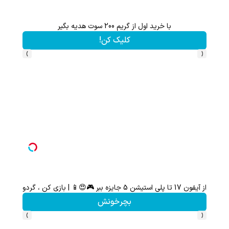
با خرید اول از گریم 200 سوت هدیه بگیر
کلیک کن!
›
‹
از آیفون 17 تا پلی استیشن 5 جایزه ببر 🎮😍📱 | بازی کن ، گردونه بچرخون
تا 70 درصد تخفیف محصولات جین وست + خرید در 4 قسط
بچرخونش
›
‹