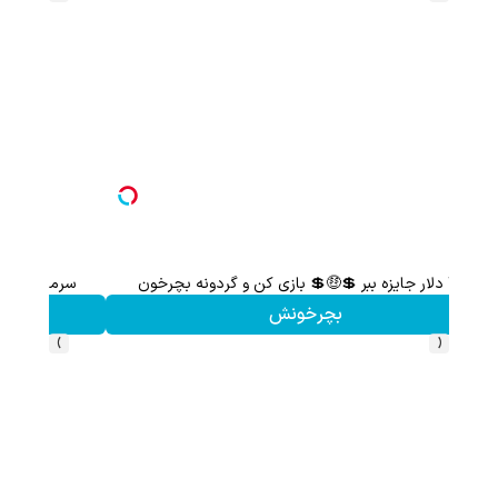
با این دمنوش گیاهی، دیگه نگران کبد چرب نباش!
تخفیف ویژه!
›
‹