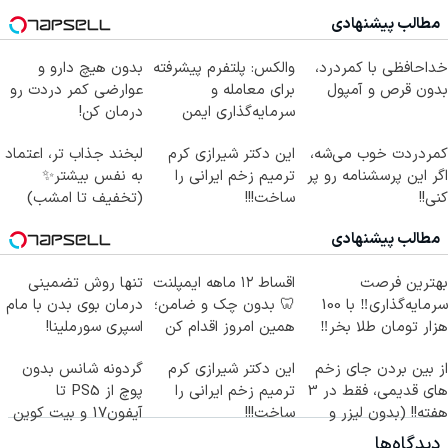
مطالب پیشنهادی
خداحافظی با کمردرد،
والکس: پلتفرم پیشرفته
بدون هیچ دارو و
بدون قرص و آمپول
برای معامله و
عوارضی کمر دردت رو
سرمایه‌گذاری ایمن
درمان کن!
(پرسش‌نامه)
کمردردت خوب می‌شه،
این دکتر شیرازی کرم
لبخند جذاب تر، اعتماد
اگر این پرسشنامه رو پر
ترمیم زخم ایرانی را
به نفس بیشتر✨
کنی!!
ساخت!!!
(تخفیف تا امشب)
مطالب پیشنهادی
بهترین فرصت
اقساط ۱۲ ماهه ایمپلنت
تنها روش تضمینی
سرمایه‌گذاری‼️ با 100
🦷 بدون چک و ضامن؛
درمان بوی بدن با مام
هزار تومان طلا بخر‼️
همین امروز اقدام کن
اسپری سورملینا!
✅
از بین بردن جای زخم
این دکتر شیرازی کرم
گردونه شانس بدون
های قدیمی، فقط در 3
ترمیم زخم ایرانی را
پوچ از PS5 تا
هفته!! (بدون لیزر و
ساخت!!!
آیفون17 و بیت کوین
جراحی)
🔥
دیدگاه‌ها