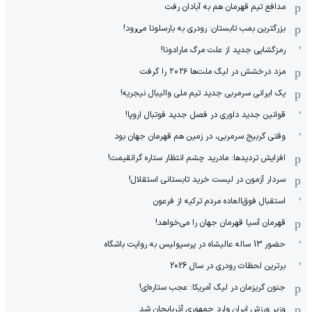
مدافع تیم قهرمان هم به آبادان رفت
بزرگترین بمب تابستان: رودری به بارسلونا می‌رود!
رمزگشایی جدید از علت مرگ مارادونا!
مزد درخشش در لیگ ملت‌ها ٢٠٢۶ را گرفت
یک ایرانی سرمربی جدید تیم ملی والیبال نیجریه!
قوانین جدید داوری در فصل جدید فوتبال اروپا!
وقتی گربیج سرمربی، در زمین هم قهرمان جهان بود
افزایش تردیدها: مادرید چشم انتظار ستاره گرانقیمت!
سردار آزمون در لیست خرید تابستانی استقلال!
استقبال فوق‌‌العاده مردم ترکیه از فرعون
قهرمان آسیا قهرمان جهان را می‌خواهد!
حضور 13 ساله عالیشاه در پرسپولیس به روایت باشگاه
برترین لحظات رودری در سال 2026
جنون گریزمان در لیگ آمریکا: عجب ستاره‌ای!
وزیر ورزش ایران وارد جمهوری آذربایجان شد