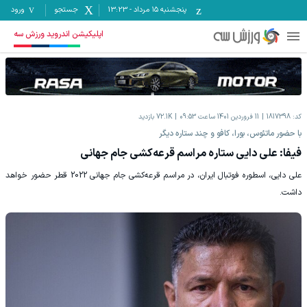
پنجشنبه ۱۵ مرداد
-
13:23
جستجو
ورود
اپلیکیشن اندروید ورزش سه
کد:
1817398
11 فروردين 1401 ساعت 09:53
72.1K
بازدید
با حضور ماتئوس، بورا، کافو و چند ستاره دیگر
فیفا: علی دایی ستاره مراسم قرعه‌کشی جام جهانی
علی دایی، اسطوره فوتبال ایران، در مراسم قرعه‌کشی جام جهانی 2022 قطر حضور خواهد
داشت.