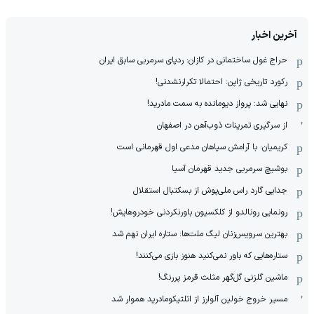
آخرین اخبار
حراج غول ساختمانی در کازان: ردپای سرمربی سابق ایران
رکورد تاریخی ژاپن: احتمالا تکرارنشدنی!
نهایی شد: پرواز دیومانده به سمت مادرید!
از سرگیری تمرینات ذوب‌آهن در اصفهان
کریمیان: با آرامش سپاهان مدعی اول قهرمانی است
بوشیچ سرمربی جدید قهرمان آسیا
جدایی گارد راس ملی‌پوش از بسکتبال استقلال
رونمایی رونالدو از کلکسیون باورنکردنی خودروهایش!
بهترین سرویس‌زنان لیگ ملت‌ها: ستاره ایران نهم شد
ستاره‌هایی که باور نمی‌کنید هنوز بازی می‌کنند!
ماشین گلزنی گل‌گهر مثلث قرمز پررنگ!
مسیر خروج خولین آلوارز از اتلتیکومادرید هموار شد