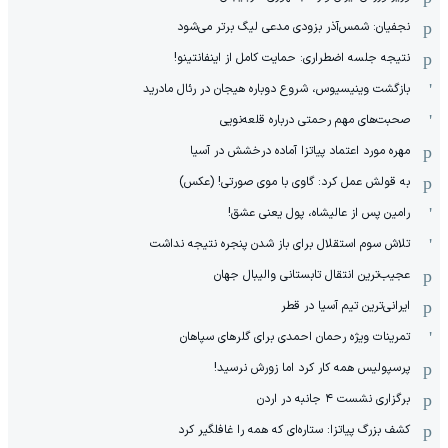
نجفیان: شمس‌آذر بزودی مدعی لیگ برتر می‌شود
نتیجه جلسه اضطراری: حمایت کامل از اینفانتینو!
بازگشت وینیسیوس، شروع دوباره هیجان در رئال مادرید
صحبت‌های مهم رحمتی درباره قلعه‌نویی
مهره مورد اعتماد پیاتزا آماده درخشش در آسیا
به قولش عمل کرد: گاوی با موی صورتی! (عکس)
رامین پس از عالیشاه، پول یعنی عشق!
تلاش سوم استقلال برای باز شدن پنجره نتیجه نداشت
عجیب‌ترین انتقال تابستانی والیبال جهان
ایرانی‌ترین تیم آسیا در قطر
تمرینات ویژه رحمان احمدی برای گلرهای سپاهان
پرسپولیس همه کار کرد اما زورش نرسید!
برگزاری نشست ۴ جانبه در اردن
کشف بزرگ پیاتزا: ستاره‌ای که همه را غافلگیر کرد