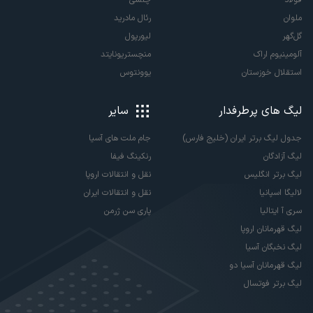
ملوان
رئال مادرید
گل‌گهر
لیورپول
آلومینیوم اراک
منچستریونایتد
استقلال خوزستان
یوونتوس
لیگ های پرطرفدار
سایر
جدول لیگ برتر ایران (خلیج فارس)
جام ملت های آسیا
لیگ آزادگان
رنکینگ فیفا
لیگ برتر انگلیس
نقل و انتقالات اروپا
لالیگا اسپانیا
نقل و انتقالات ایران
سری آ ایتالیا
پاری سن ژرمن
لیگ قهرمانان اروپا
لیگ نخبگان آسیا
لیگ قهرمانان آسیا دو
لیگ برتر فوتسال