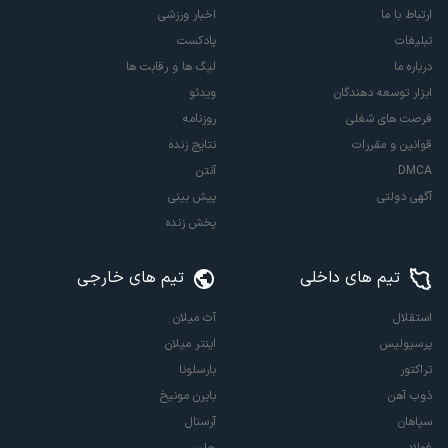
ارتباط با ما
اخبار ورزشی
تبلیغات
پادکست
درباره ما
لیگ ها و رقابت ها
ابزار توسعه دهندگان
ویدئو
فرصت های شغلی
روزنامه
قوانین و مقررات
نتایج زنده
DMCA
آنتن
آگهی دولتی
پیش بینی
پخش زنده
تیم های داخلی
تیم های خارجی
استقلال
آث میلان
پرسپولیس
اینتر میلان
تراکتور
بارسلونا
ذوب آهن
بایرن مونیخ
سپاهان
آرسنال
فولاد
چلسی