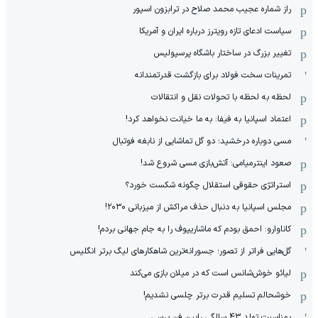
راز شماره عجیب محمد صلاح در ترابزون اسپور
سیاست ادعای تازه رویترز درباره ایران و آمریکا
تغییر بزرگ در ساختار باشگاه پرسپولیس
تمرینات سخت فولاد برای بازگشت قدرتمندانه
لحظه به لحظه با تحولات نقل و انتقالات
اعتماد اسپانیا به فیفا: به ما خیانت نخواهد کرد!
مسی دوباره درخشید؛ دو گل تماشایی از نابغه فوتبال
صعود اینترمیامی: آتش‌بازی مسی شروع شد!
استراتژی حقوقی استقلال چگونه شکست خورد؟
مجلس اسپانیا به دنبال حذف مراکش از میزبانی ۲۰۳۰!
کاناوارو: احمق بودم که ماشاریپوف را به جام جهانی بردم!
گل‌هایی فراتر از تصور؛ جسورانه‌ترین شاهکارهای لیگ برتر انگلیس
لیائو خوش‌شانس است که در میلان بازی می‌کند
خوشحالم تسلیم قدرت برتر چلسی نشدیم!
بمناسبت تولد 43 سالگی رابین فن پرسی