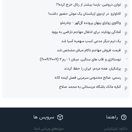
توازن دروغین: بارسا بیشتر از رئال خرج کرده؟!
کاناوارو: در اردوی ازبکستان یک موش حضور داشت!
واکاوی زوایای پنهان پرونده گل‌گهر - چادرملو
آمادگی یونایتد برای انتقال مهاجم ناراضی به یووه
یک تیم دیگر مدعی کسب سهمیه آسیا شد
قیمت فروش مهاجم ناکام میلان مشخص شد
نوستالژی و قاب های سنگین، میلان 1 - رم 2 (2006/2007)
پزشکیان: همه مردم، ایران را حفظ کردند
رسمی: صالح مخدومی سرمربی فصل آینده کاله
کنایه مالک باشگاه عربستانی به محمد صلاح
راهنما
سرویس ها
دانلود اپلیکیشن
سوژه‌های ورزشی شما