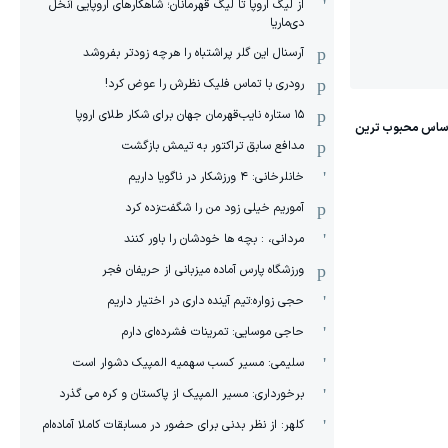
از لیگ اروپا تا لیگ قهرمانان؛ شاهکارهای اروپایی آنخل
دی‌ماریا
آرسنال این گلر پراشتباه را هرچه زودتر بفروشد
رودری با تماس فلیک نظرش را عوض کرد!
١۵ ستاره نایب‌قهرمان جهان برای شکار طلای اروپا
مدافع سابق تراکتور به تیمش بازگشت
خانلرخانی: ۴ ورزشکار در ناگویا داریم
آموریم خیلی زود من را شگفت‌زده کرد
مردانی، : بچه ها خودشان را باور کنند
ورزشگاه پارس آماده میزبانی از حریفان فجر
حجی زواره:تیم آینده داری در اختیار داریم
حاجی موسایی: تمرینات فشرده‌ای دارم
سلیمی: مسیر کسب سهمیه المپیک دشوار است
برخورداری: مسیر المپیک از پاکستان و کره می گذرد
کلهر: از نظر بدنی برای حضور در مسابقات کاملا آماده‌ام