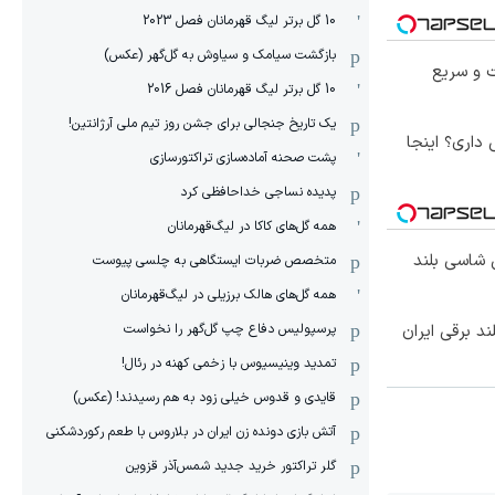
10 گل برتر لیگ قهرمانان فصل 2023
بازگشت سیامک و سیاوش به گل‌گهر (عکس)
 راحت و سریع
10 گل برتر لیگ قهرمانان فصل 2016
یک تاریخ جنجالی برای جشن روز تیم ملی آرژانتین!
 فروش داری؟ اینجا
پشت صحنه آماده‌سازی تراکتورسازی
پدیده نساجی خداحافظی کرد
همه گل‌های کاکا در لیگ‌قهرمانان
وکس ترین شاسی بلند
متخصص ضربات ایستگاهی به چلسی پیوست
همه گل‌های هالک برزیلی در لیگ‌قهرمانان
پرسپولیس دفاع چپ گل‌گهر را نخواست
تمدید وینیسیوس با زخمی کهنه در رئال!
قایدی و قدوس خیلی زود به هم رسیدند! (عکس)
آتش بازی دونده زن ایران در بلاروس با طعم رکوردشکنی
گلر تراکتور خرید جدید شمس‌آذر قزوین