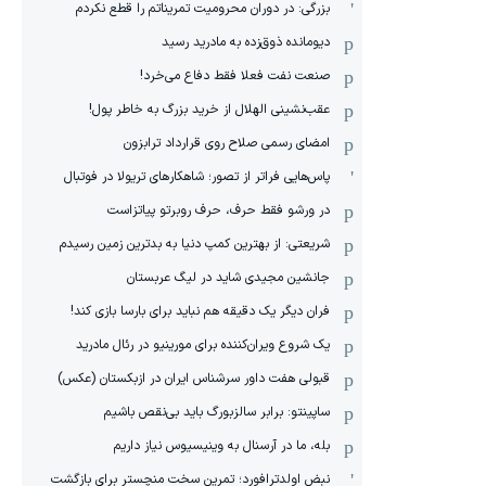
بزرگی: در دوران محرومیت تمریناتم را قطع نکردم
دیومانده ذوق‌زده به مادرید رسید
صنعت نفت فعلا فقط دفاع می‌خرد!
عقب‌نشینی الهلال از خرید بزرگ به خاطر پول!
امضای رسمی صلاح روی قرارداد ترابزون
پاس‌هایی فراتر از تصور؛ شاهکارهای تریولا در فوتبال
در ورشو فقط حرف، حرف روبرتو پیاتزاست
شریعتی: از بهترین کمپ‌ دنیا به بدترین زمین‌ رسیدم
جانشین مجیدی شاید در لیگ عربستان
فران دیگر یک دقیقه هم نباید برای بارسا بازی کند!
یک شروع ویران‌کننده برای مورینیو در رئال مادرید
قبولی هفت داور سرشناس ایران در ازبکستان (عکس)
ساپینتو: برابر سالزبورگ باید بی‌نقص باشیم
بله، ما در آرسنال به وینیسیوس نیاز داریم
نبض اولدترافورد؛ تمرین سخت منچستر برای بازگشت