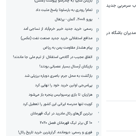
بازیکن سایپا به چادرملو پیوست (عکس)
خاب سرمربی جدید
تمام! رودری به بارسلونا پاسخ مثبت داد
یورو 2008، آلمان - پرتغال
رسمی: خرید جدید خیبر خرم‌آباد از نساجی آمد
مدیران باشگاه در
مدافع استقلالی خرید جدید صنعت نفت (عکس)
پیام هشدار مقاومت یمن به ریاض
اتفاق عجیب در آکادمی استقلال: از تیم ملی جا ماندند!
بازیکنان آرسنال بسیار عصبانی بودند!
بازگشت به محل جرم: باصری دوباره برزیلی شد
پی‌اس‌جی اولین خرید خود را نهایی کرد
هزاریان: تا بازی پرسپولیس پنجره باز می‌شود
کویت تنها مدرسه ایرانی این کشور را تعطیل کرد
برترین گل‌های رئال مادرید در لیگ قهرمانان
10 گل برتر لیگ قهرمانان فصل 2020
فوری و رسمی: دیومانده، گران‌ترین خرید تاریخ رئال!