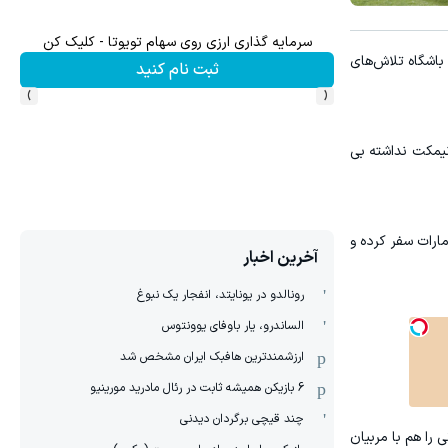
سرمایه گذاری ارزی روی سهام تویوتا - کلیک کن
باشگاه تلاش‌های
ثبت نام کنید
›
‹
نیمکت نداشته بی
ارات سفر کرده و
آخرین اخبار
رونالدو در یونایتد، انفجار یک نبوغ
الساندرو، یار باوفای یوونتوس
ارزشمندترین هافبک ایران مشخص شد
6 بازیکن همیشه ثابت در رئال مادرید مورینیو
چند قیچی برگردان دیدنی
 را هم با مربیان