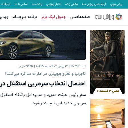
پیش بینی
اپلیکیشن ورزش سه
پخش زنده
اخبار ورزشی
پادکست
تماس با ما
تبلیغات
صفحه‌اصلی
جدول لیگ برتر
برنامه بــرجـــام
ویدیو
کد:
2103964
17 بهمن 1403 ساعت 10:33
32.8K
بازدید
تاجرنیا و نظری‌جویباری در امارات مذاکره می‌کنند؟
احتمال انتخاب سرمربی استقلال در 
سفر رئیس هیئت مدیره و مدیرعامل باشگاه استقلال ب
سرمربی جدید این تیم منجر شود.