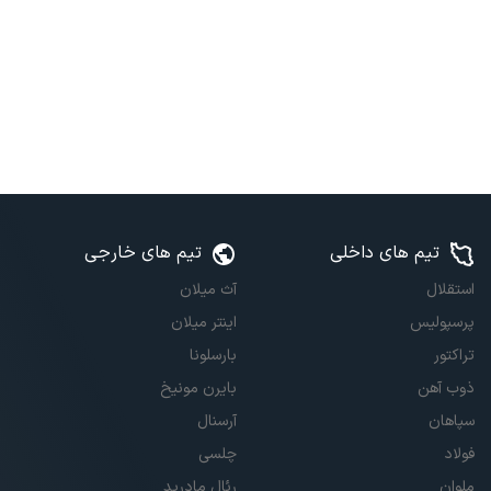
تیم های داخلی
تیم های خارجی
استقلال
آث میلان
پرسپولیس
اینتر میلان
تراکتور
بارسلونا
ذوب آهن
بایرن مونیخ
سپاهان
آرسنال
فولاد
چلسی
ملوان
رئال مادرید