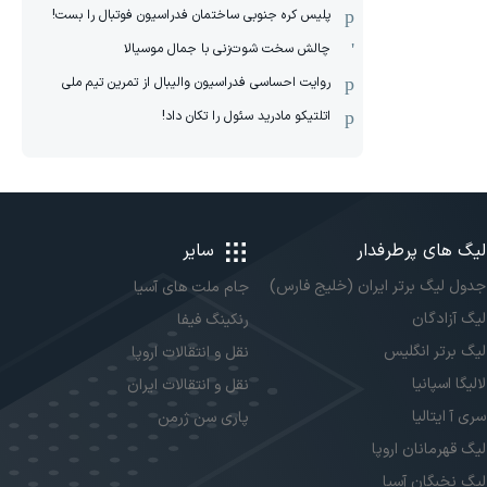
پلیس کره ‌جنوبی ساختمان فدراسیون فوتبال را بست!
چالش سخت شوت‌زنی با جمال موسیالا
روایت احساسی فدراسیون والیبال از تمرین تیم ملی
اتلتیکو مادرید سئول را تکان داد!
لیگ های پرطرفدار
سایر
جدول لیگ برتر ایران (خلیج فارس)
جام ملت های آسیا
لیگ آزادگان
رنکینگ فیفا
لیگ برتر انگلیس
نقل و انتقالات اروپا
لالیگا اسپانیا
نقل و انتقالات ایران
سری آ ایتالیا
پاری سن ژرمن
لیگ قهرمانان اروپا
لیگ نخبگان آسیا