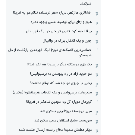
قدرتمند
افشاگری هاآرتص درباره سفر فرستاده نتانیاهو به آمریکا
هیچ واژه‌ای برای توصیف مسی وجود ندارد
یوفا اعلام کرد: تغییر تاریخی در لیگ قهرمانان
چین و یک انتقال بزرگ در والیبال
حماسی‌ترین کامبک‌های تاریخ لیگ قهرمانان؛ بازگشت از دل
غیرممکن
یک بازی دوستانه دیگر بارسلونا هم لغو شد؟!
دو خرید آزاد در راه پیوستن به پرسپولیس!
یحیی با چیزی مواجه شد که توقع نداشت!
مدیرعامل پرسپولیس و یک انتخاب غیرمنتظره! (عکس)
گریزمان دوباره گل زد؛ دومین شاهکار در آمریکا!
مربی برجسته بریتانیایی بستری شد
سرپرست سابق استقلال مربی پیکان شد
دیگر مطمئن شدیم! دفاع راست آرسنال طلسم شده