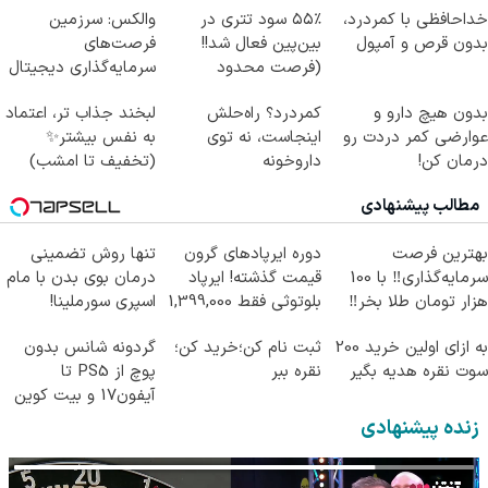
خداحافظی با کمردرد،
۵۵٪ سود تتری در
والکس: سرزمین
بدون قرص و آمپول
بین‌پین فعال شد!!
فرصت‌های
(فرصت محدود
سرمایه‌گذاری دیجیتال
ثبت‌نام)
شما
بدون هیچ دارو و
کمردرد؟ راه‌حلش
لبخند جذاب تر، اعتماد
عوارضی کمر دردت رو
اینجاست، نه توی
به نفس بیشتر✨
درمان کن!
داروخونه
(تخفیف تا امشب)
(پرسش‌نامه)
مطالب پیشنهادی
بهترین فرصت
دوره ایرپاد‌های گرون
تنها روش تضمینی
سرمایه‌گذاری‼️ با 100
قیمت گذشته! ایرپاد
درمان بوی بدن با مام
هزار تومان طلا بخر‼️
بلوتوثی فقط 1,399,000
اسپری سورملینا!
تومان
به ازای اولین خرید 200
ثبت نام کن؛خرید کن؛
گردونه شانس بدون
سوت نقره هدیه بگیر
نقره ببر
پوچ از PS5 تا
آیفون17 و بیت کوین
🔥
زنده پیشنهادی