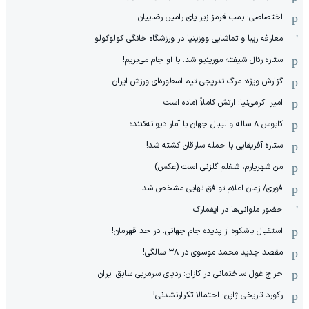
اختصاصی: بمب قرمز زیر پای رامین رضاییان
معارفه زیبا و تماشایی ووزینیا در ورزشگاه خانگی کولوکولو
ستاره رئال شیفته مورینیو شد: با او جام می‌بریم!
گزارش ویژه: مرگ تدریجی تیم اسطوره‌ای ورزش ایران
امیر اکرمی‌نیا: ارتش کاملاً آماده است
کابوس ۸ ساله والیبال جهان با آمار دیوانه‌کننده
ستاره آفریقایی با حمله سارقان کشته شد!
من شهریارم، شغلم گلزنی است (عکس)
فوری/ زمان اعلام توافق نهایی مشخص شد
حضور ملوانی‌ها در ایفمارک
استقبال باشکوه از پدیده جام جهانی: در حد قهرمان!
مقصد جدید محمد موسوی در ٣٨ سالگی!
حراج غول ساختمانی در کازان: ردپای سرمربی سابق ایران
رکورد تاریخی ژاپن: احتمالا تکرارنشدنی!