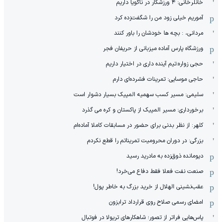
خانلرخانی: ۴ ورزشکار در ناگویا داریم
آموریم خیلی زود من را شگفت‌زده کرد
مردانی، : بچه ها خودشان را باور کنند
ورزشگاه پارس آماده میزبانی از حریفان فجر
حجی زواره:تیم آینده داری در اختیار داریم
حاجی موسایی: تمرینات فشرده‌ای دارم
سلیمی: مسیر کسب سهمیه المپیک بسیار دشوار است
برخورداری: مسیر المپیک از پاکستان و کره می گذرد
کلهر: از نظر بدنی برای حضور در مسابقات کاملا آماده‌ام
بزرگی: در دوران محرومیت تمریناتم را قطع نکردم
دیومانده ذوق‌زده به مادرید رسید
صنعت نفت فعلا فقط دفاع می‌خرد!
عقب‌نشینی الهلال از خرید بزرگ به خاطر پول!
امضای رسمی صلاح روی قرارداد ترابزون
پاس‌هایی فراتر از تصور؛ شاهکارهای تریولا در فوتبال