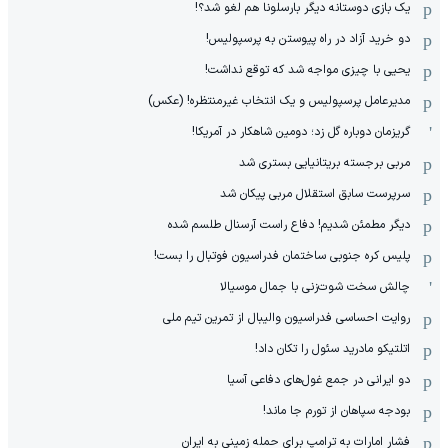
یک بازی دوستانه دیگر بارسلونا هم لغو شد؟!
دو خرید آزاد در راه پیوستن به پرسپولیس!
یحیی با چیزی مواجه شد که توقع نداشت!
مدیرعامل پرسپولیس و یک انتخاب غیرمنتظره! (عکس)
گریزمان دوباره گل زد؛ دومین شاهکار در آمریکا!
مربی برجسته بریتانیایی بستری شد
سرپرست سابق استقلال مربی پیکان شد
دیگر مطمئن شدیم! دفاع راست آرسنال طلسم شده
پلیس کره ‌جنوبی ساختمان فدراسیون فوتبال را بست!
چالش سخت شوت‌زنی با جمال موسیالا
روایت احساسی فدراسیون والیبال از تمرین تیم ملی
اتلتیکو مادرید سئول را تکان داد!
دو ایرانی در جمع غول‌های دفاعی آسیا
بودجه سپاهان از تورم جا ماند!
فشار امارات به ترامپ برای حمله زمینی به ایران