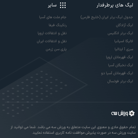
لیگ های پرطرفدار
سایر
جدول لیگ برتر ایران (خلیج فارس)
جام ملت های آسیا
لیگ آزادگان
رنکینگ فیفا
لیگ برتر انگلیس
نقل و انتقالات اروپا
لالیگا اسپانیا
نقل و انتقالات ایران
سری آ ایتالیا
پاری سن ژرمن
لیگ قهرمانان اروپا
لیگ نخبگان آسیا
لیگ قهرمانان آسیا دو
لیگ برتر فوتسال
تمام حقوق مادی و معنوی این سایت متعلق به ورزش سه می باشد. شما می توانید از
سایت ورزش سه در صورت پذیرش موافقت نامه کاربری استفاده نمایید.