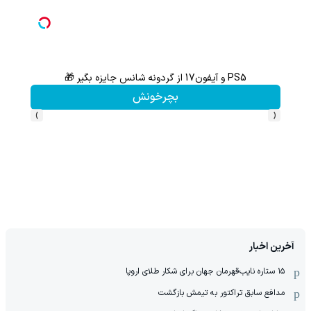
PS5 و آیفون17 از گردونه شانس جایزه بگیر 🎁
از آیفون 17 تا پلی استیشن 5 جایزه ببر 🎮😍📱 | بازی کن ، گردونه
بچرخونش
›
‹
آخرین اخبار
١۵ ستاره نایب‌قهرمان جهان برای شکار طلای اروپا
مدافع سابق تراکتور به تیمش بازگشت