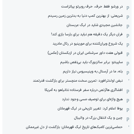
در ورشو فقط حرف، حرف روبرتو پیاتزاست
شریعتی: از بهترین کمپ‌ دنیا به بدترین زمین‌ رسیدم
جانشین مجیدی شاید در لیگ عربستان
فران دیگر یک دقیقه هم نباید برای بارسا بازی کند!
یک شروع ویران‌کننده برای مورینیو در رئال مادرید
قبولی هفت داور سرشناس ایران در ازبکستان (عکس)
ساپینتو: برابر سالزبورگ باید بی‌نقص باشیم
بله، ما در آرسنال به وینیسیوس نیاز داریم
نبض اولدترافورد؛ تمرین سخت منچستر برای بازگشت قدرتمند
افشاگری هاآرتص درباره سفر فرستاده نتانیاهو به آمریکا
هیچ واژه‌ای برای توصیف مسی وجود ندارد
یوفا اعلام کرد: تغییر تاریخی در لیگ قهرمانان
چین و یک انتقال بزرگ در والیبال
حماسی‌ترین کامبک‌های تاریخ لیگ قهرمانان؛ بازگشت از دل غیرممکن