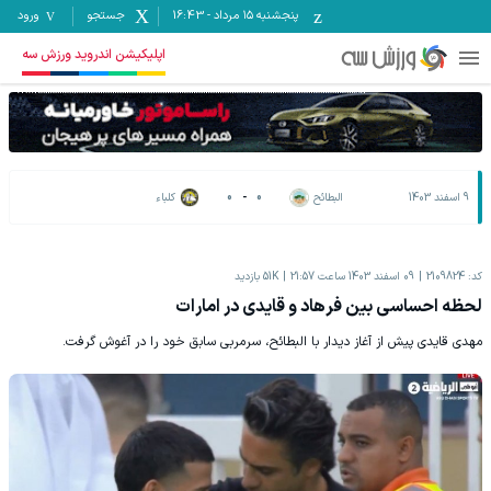
پنجشنبه ۱۵ مرداد
-
16:43
جستجو
ورود
اپلیکیشن اندروید ورزش سه
9 اسفند 1403
البطائح
0
-
0
کلباء
کد:
2109824
09 اسفند 1403 ساعت 21:57
51K
بازدید
لحظه احساسی بین فرهاد و قایدی در امارات
مهدی قایدی پیش از آغاز دیدار با البطائح، سرمربی سابق خود را در آغوش گرفت.