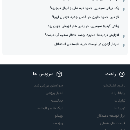
یک ایرانی سرمربی جدید تیم ملی والیبال نیجریه!
قوانین جدید داوری در فصل جدید فوتبال اروپا!
وقتی گربیج سرمربی، در زمین هم قهرمان جهان بود
افزایش تردیدها: مادرید چشم انتظار ستاره گرانقیمت!
سردار آزمون در لیست خرید تابستانی استقلال!
راهنما
سرویس ها
دانلود اپلیکیشن
سوژه‌های ورزشی شما
ارتباط با ما
اخبار ورزشی
تبلیغات
پادکست
درباره ما
لیگ ها و رقابت ها
ابزار توسعه دهندگان
ویدئو
فرصت های شغلی
روزنامه