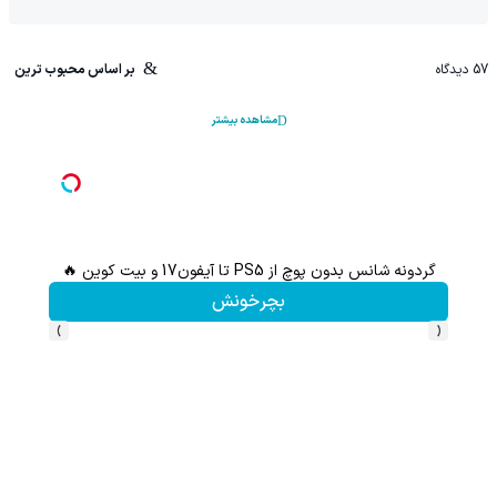
57
دیدگاه
بر اساس محبوب ترین
مشاهده بیشتر
گردونه شانس بدون پوچ از PS5 تا آیفون17 و بیت کوین 🔥
ا
بچرخونش
›
‹