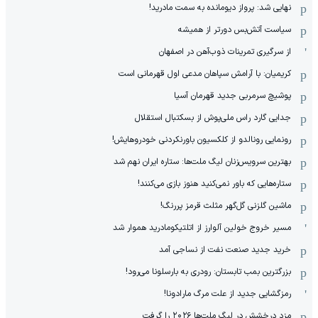
نهایی شد: پرواز دیومانده به سمت مادرید!
سیاست آتش‌بس دورتر از همیشه
از سرگیری تمرینات ذوب‌آهن در اصفهان
کریمیان: با آرامش سپاهان مدعی اول قهرمانی است
پوشیچ سرمربی جدید قهرمان آسیا
جدایی گارد راس ملی‌پوش از بسکتبال استقلال
رونمایی رونالدو از کلکسیون باورنکردنی خودروهایش!
بهترین سرویس‌زنان لیگ ملت‌ها: ستاره ایران نهم شد
ستاره‌هایی که باور نمی‌کنید هنوز بازی می‌کنند!
ماشین گلزنی گل‌گهر مثلث قرمز پررنگ!
مسیر خروج خولین آلوارز از اتلتیکومادرید هموار شد
خرید جدید صنعت نفت از نساجی آمد
بزرگترین بمب تابستان: رودری به بارسلونا می‌رود!
رمزگشایی جدید از علت مرگ مارادونا!
مزد درخشش در لیگ ملت‌ها ٢٠٢۶ را گرفت