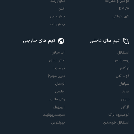
قوانین و مقررات
نتایج زنده
DMCA
آنتن
آگهی دولتی
پیش بینی
پخش زنده
تیم های داخلی
تیم های خارجی
استقلال
آث میلان
پرسپولیس
اینتر میلان
تراکتور
بارسلونا
ذوب آهن
بایرن مونیخ
سپاهان
آرسنال
فولاد
چلسی
ملوان
رئال مادرید
گل‌گهر
لیورپول
آلومینیوم اراک
منچستریونایتد
استقلال خوزستان
یوونتوس