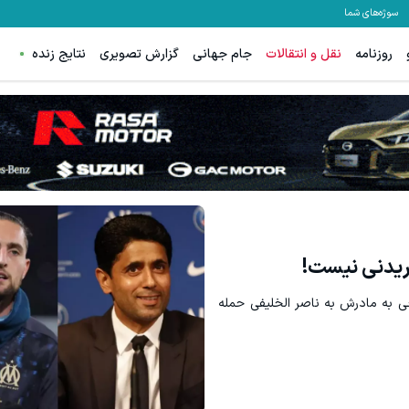
سوژه‌های شما
روزنامه
نقل و انتقالات
جام جهانی
گزارش تصویری
نتایج زنده
نواره ایمپلنت تهران خوش اومدید! | فقط ۲۵ میلیون !
گردونه شانس ps5 جایزه میده 🔥
رزرورایگان نوبت
بچرخونش
یدنی نیست!‏
ی به مادرش به ‏ناصر الخلیفی حمله