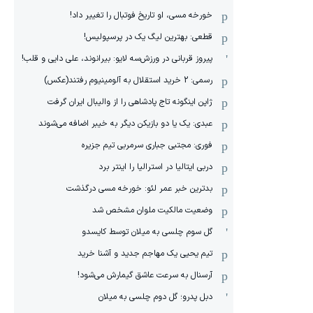
خورخه مسی، او تاریخ فوتبال را تغییر داد!
قطعی: بهترین لیگ یک در پرسپولیس!
پیروز قربانی در ورزش‌سه لایو: بیرانوند، علی دایی و قلب!
رسمی: 2 خرید استقلال به آلومینیوم رفتند(عکس)
ژاپن اینگونه تاج پادشاهی را از والیبال ایران گرفت
عبدی: یک یا دو بازیکن دیگر به خیبر اضافه می‌شوند
فوری: مجتبی جباری سرمربی تیم جزیره
دربی ایتالیا در استرالیا را اینتر برد
بدترین خبر عمر لئو: خورخه مسی درگذشت
وضعیت مالکیت ملوان مشخص شد
گل سوم چلسی به میلان توسط کایسدو
تیم یحیی یک مهاجم جدید و آشنا خرید
آرسنال به سرعت عاشق گیمارش می‌شود!
دبل پدرو؛ گل دوم چلسی به میلان