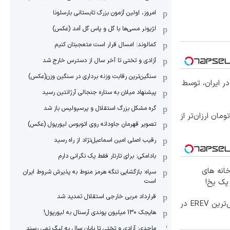
امروز، اولین آزمون بزرگ تابستانی بارسلونا
لژیونر مسی‌ها با گل و پاس گل آمد (عکس)
کمالوند: امسال قرار است متعجبتان کنیم
آزادی و تختی تا آخر سال از دسترس خارج شد
سنگین‌ترین رقابت وزنه برداری در سنگین وزن(عکس)
کس‌ترین شاسی‌بلند EREV در ایران، توسط
پیشنهاد میلان به ستاره جنجالی آرژانتین رسید
گره مشکل بزرگ استقلال و پرسپولیس باز شد
ا ۱ میلیون تومان ارزان‌تر از
تصویر قهرمان جاودانه روی اتوبوس لیورپول (عکس)
رقیب اصلی امین اسماعیل‌نژاد از راه رسید
بادامکی: برای تارتار فقط یک نگرانی دارم
خانه های
سپاه: بازگشایی تنگه هرمز منوط به پذیرش شروط ایران
است
 پک یخ!
قرارداد مربی خارجی استقلال تمدید شد
رونمایی رسمی IM LS9 لوکس‌ترین EREV در
هایجک 130 میلیون پوندی آرسنال به لیورپول!
ماجدی: آزادی و تختی تا پایان سال به لیگ نمی رسند