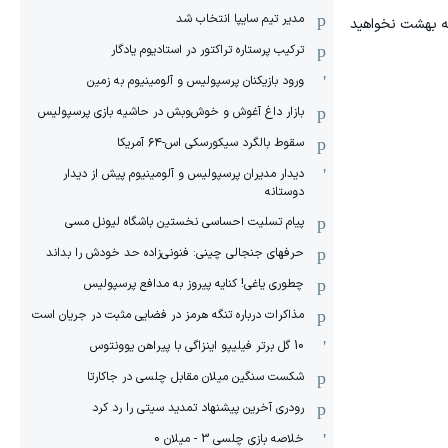
مدیر تیم سایپا انتخاب شد
به بهشت نخواهید
ترکیب پرستاره تراکتور در استادیوم یادگار
ورود بازیکنان پرسپولیس و آلومینیوم به زمین
بازار داغ آغوش و خوش‌و‌بش در حاشیه بازی پرسپولیس
سقوط بالگرد سیکورسکی اس-۶۴ آمریکا
دیدار مدیران پرسپولیس و آلومینیوم پیش از دیدار
دوستانه
پیام تسلیت احساسی نخستین باشگاه لیونل مسی
حرفهای جنجالی چینی: فنونی‌زاده حد خودش را بداند
چطوری یاغی! کنایه پیروز به مدافع پرسپولیس
مذاکرات درباره تنگه هرمز در فضایی مثبت در جریان است
10 گل برتر فیلیپو اینزاگی با پیراهن یوونتوس
شکست سنگین میلان مقابل چلسی در جاکارتا
رودری آخرین پیشنهاد تمدید سیتی را رد کرد
خلاصه بازی چلسی 3 - میلان 0