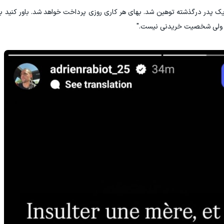
یک پدر ‏درگذشته توهین شد. بهای هر کاری روزی پرداخت خواهد شد. باور ‏کنید 
شی ولی شخصیت خریدنی نیست." ‏