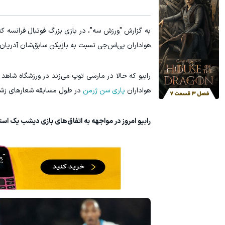
آمپول لاغری اسپارتینا، ا میلیون تومان ارزان‌تر از همه‌جا!
رونمایی از IM LS9، پرچم‌دار فوق‌لوکس EREV وارد بازار ایران شد
به گزارش "ورزش سه"، در بازی بزرگ فوتبال فرانسه 
کلیک کن!
هواداران پی‌اس‌جی نسبت به بازیکن سابق‌شان ‏آدریان را
رابیو که حالا در مارسی توپ می‌زند در ورزشگاه شاهد 
هواداران
پاری سن ژرمن
در طول مسابقه شعارهای ‏زشتی
رابیو امروز در مواجهه به اتفاق‌های بازی دیشب یک اس