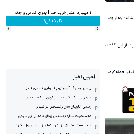
۱ میلیارد اعتبار خرید طلا | بدون ضامن و چک
یان رسید ‏شاهد رفتار زشت
.
کلیک کن!
›
‹
د. ‏از این گذشته
فی حمله کرد. ‏
آخرین اخبار
پرسپولیس 1 - آلومینیوم 1: اولین تساوی فصل
سرمربی لیگ یکی، دستیار نوری در نفت آبادان
رسمی: کاپیتان مس رفسنجان در شیراز
مصدومیت ستاره بدشانس یونایتد مقابل پی‌اس‌جی
درخواست استقلال از آدان: کمتر از پارسال پول بگیر!