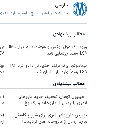
مارسی
مشاهده برنامه و نتایج مارسی، بازی بعد
مطالب پیشنهادی
ورود یک غول لوکس و هوشمند به ایران، IM
بزر
LS9 رسماً رونمایی شد
EREV در در 
نیکاموتور برگ برنده جدیدش را رو کرد، IM
LS9 رسماً وارد بازار ایران شد
تخف
مطالب پیشنهادی
1 میلیون تومان تخفیف خرید داروهای
۱ 
لاغری با ارسال از داروخانه و پک یخ!
منت
بهترین داروهای لاغری برای شروع کاهش
آمپ
وزن، ارسال از داروخانه های نزدیکت!
ارس