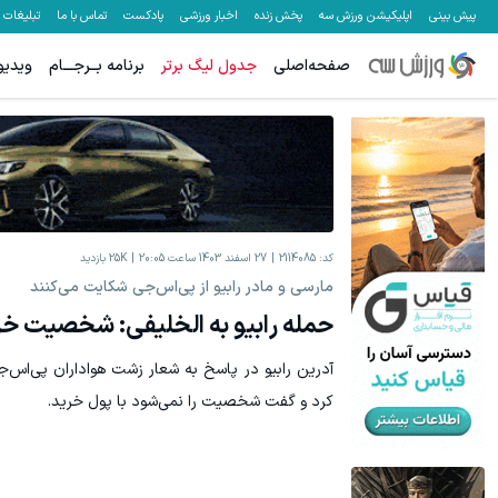
پیش بینی
اپلیکیشن ورزش سه
پخش زنده
اخبار ورزشی
پادکست
تماس با ما
تبلیغات
صفحه‌اصلی
جدول لیگ برتر
برنامه بــرجـــام
ویدیو
دیگه انگلیسی صحبت کردن کار سختی نیست !!
به بزرگترین جش
کلیک کن!
کد:
2114085
27 اسفند 1403 ساعت 20:05
25K
بازدید
مارسی و مادر رابیو از پی‌اس‌جی شکایت می‌کنند
حمله رابیو به الخلیفی: شخصیت خر
آدرین رابیو در پاسخ به شعار زشت هواداران پی‌اس‌ج
کرد و گفت شخصیت را نمی‌شود با پول خرید. ‏