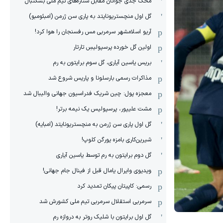
محک جدی ‌جوانان مقابل ستاره‌های تیم ملی بسکتبال
گل اول منچستریونایتد به پاری سن ژرمن (امبئومبو)
آریو اسلامشهر سرمربی مس رفسنجان را هوا کرد!
اولین گل خورده پرسپولیسِ تارتار
بریس یاسین آیاری، گل سوم برایتون به رم
مذاکرات رسمی بارسلونا و پاریس شروع شد
معجزه پول: چین شریک فدراسیون جهانی والیبال شد
مشت علیپور، پرسپولیس یک نیمه برتر!
گل اول پاری سن ژرمن به منچستریونایتد (امبایه)
شیرین‌کاری بامزه یورگن کلوپ!
گل دوم برایتون به رم توسط یاسین آیاری
ویدیوی وایرال یامال قبل از فینال جام جهانی!
رسمی: کاپیتان پیکان تمدید کرد
سرمربی استقلال سرمربی تیم ملی کشورش شد
گل اول برایتون با شلیک روتر به دروازه رم