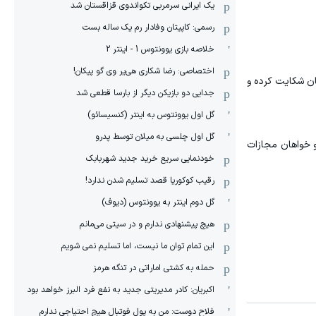
یک ایرانی سرمربی تکواندوی قزاقستان شد
رسمی: کاپیتان وفادار رم یک ساله بست
خلاصه بازی یوونتوس 1 - اینتر 2
اختصاصی: رضا شکاری هی‌یر وی‌ گو پیکان!
ان شکایت کرده و
جدایی دو بازیکن دیگر از بارسا قطعی شد
گل اول یوونتوس به اینتر (کنسیسائو)
گل اول چلسی به میلان توسط پدرو
و خواهان مجازات
خودنمایی سریع خرید جدید شهربابک
رقیب کوکوریا قصد تسلیم شدن ندارد!
گل دوم اینتر به یوونتوس (دیوف)
هیچ پیشنهادی ندارم و در سیتی می‌مانم
این تمام توان ما نیست، اما تسلیم نمی شویم
حمله به کشتی اماراتی در تنگه هرمز
اکبریان: کادر مدیریتی جدید به نفع فرد البرز خواهد بود
فلاح دوست: من به پول فوتبال هیچ احتیاجی ندارم