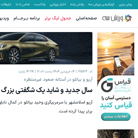
پیش بینی
اپلیکیشن ورزش سه
پخش زنده
اخبار ورزشی
پادکست
تماس با ما
تبلیغات
صفحه‌اصلی
جدول لیگ برتر
برنامه بــرجـــام
ویدیو
کد:
2115136
04 فروردين 1404 ساعت 12:08
14.3K
بازدید
آریو و بیاتلو در آستانه صعود غیرمنتظره
سال جدید و شاید یک شگفتی بزرگ
آریو اسلامشهر با سرمربیگری وحید بیاتلو در کمال نا
برتر پیدا کرده است.