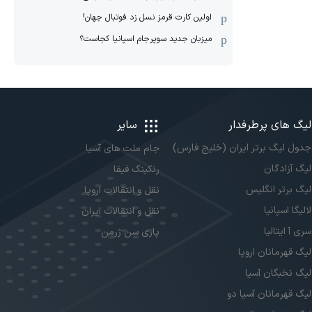
اولین کارت قرمز نسل زد فوتبال جهان!
میزبان جدید سوپرجام اسپانیا کجاست؟
لیگ های پرطرفدار
سایر
جدول لیگ برتر ایران (خلیج فارس)
جام ملت های آسیا
لیگ آزادگان
رنکینگ فیفا
لیگ برتر انگلیس
نقل و انتقالات اروپا
لالیگا اسپانیا
نقل و انتقالات ایران
سری آ ایتالیا
پاری سن ژرمن
لیگ قهرمانان اروپا
لیگ نخبگان آسیا
لیگ قهرمانان آسیا دو