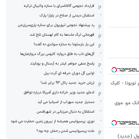
قرارداد نجومی گالاتاسرای با ستاره والیبال ترکیه
استقبال دیدنی از صلاح در پاپارا پارک
رد پیشنهاد نجومی لیورپول برای ستاره پاری‌سن‌ژرمن
قهرمانی لیگ ملت‌ها به کام لهستان تلخ شد
این بار بارسلونا به ستاره سوئدی نه گفت!
گل‌های ناب به طاق دروازه؛ کابوس بزرگ دروازه‌بان‌ها
پاسخ منفی جواهر اینتر به آرسنال و یونایتد
اولین گل دوران حرفه ای گرت بیل
تویوتا - کلیک
ارزش خرید جدید رئال 93 برابر شد!
ادعای جدید وزیر خزانه داری آمریکا درباره توافق
دستیار جدید سهراب از اسپانیا می آید
انک مو، موی
استقلال به دنبال میزبانی در شهرقدس
نوری: پرسپولیس همیشه از بیرون زمین حمایت می شود
علت پرسپولیسی شدن رحمان چه بود؟