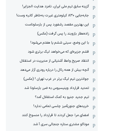
گزینه سابق تیم ملی ایران، نامزد هدایت الجزایر!
جابه‌جایی ۸۳۰ کیلومتری غیرت به‌خاطر کانیه وست!
این بهترین مقصد رشفورد پس از بارسلوناست
زاده‌عطار بازوبند را پس گرفت (عکس)
با این وضع، سیتی ششم یا هفتم می‌شود!
قشم جزیره‌ای که می‌خواهد لیگ برتری شود
انتقاد صریح واعظ آشتیانی از مدیریت در استقلال
آنچه بیش از همه رئال را درباره رودری آزار می‌دهد
جوانترین تیم لیگ برتر در غرب تهران ! (عکس)
تمدید قرارداد وینیسیوس به ضرر بارسلونا شد
تیم جدید جنپو به کمک استقلال آمد؟
خریدهای جنون‌آمیز چلسی تمامی ندارد!
امضای مرا جعل کردند تا قرارداد را منسوخ کنند
موناکو مشتری ستاره جنجالی سری آ شد