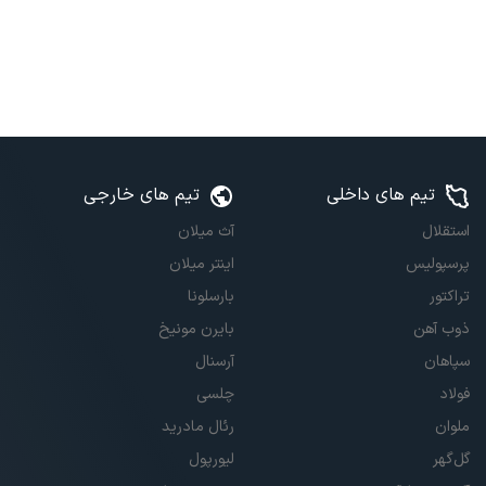
تیم های داخلی
تیم های خارجی
استقلال
آث میلان
پرسپولیس
اینتر میلان
تراکتور
بارسلونا
ذوب آهن
بایرن مونیخ
سپاهان
آرسنال
فولاد
چلسی
ملوان
رئال مادرید
گل‌گهر
لیورپول