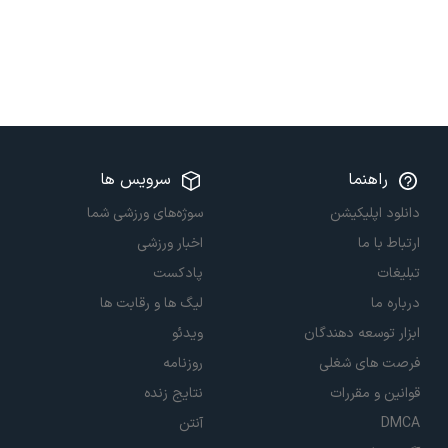
راهنما
سرویس ها
دانلود اپلیکیشن
سوژه‌های ورزشی شما
ارتباط با ما
اخبار ورزشی
تبلیغات
پادکست
درباره ما
لیگ ها و رقابت ها
ابزار توسعه دهندگان
ویدئو
فرصت های شغلی
روزنامه
قوانین و مقررات
نتایج زنده
DMCA
آنتن