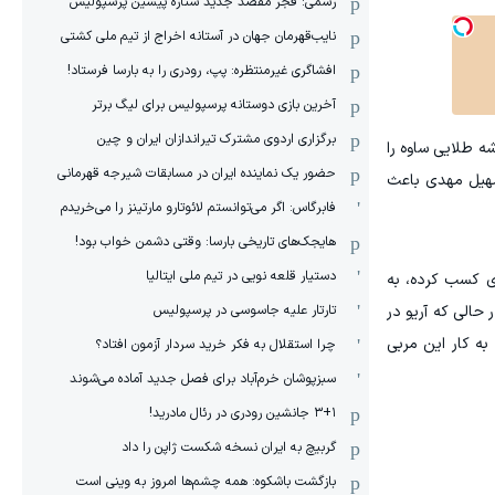
رسمی: فجر مقصد جدید ستاره پیشین پرسپولیس
نایب‌قهرمان جهان در آستانه اخراج از تیم ملی کشتی
افشاگری غیرمنتظره: پپ، رودری را به بارسا فرستاد!
آخرین بازی دوستانه پرسپولیس برای لیگ برتر
برگزاری اردوی مشترک تیراندازان ایران و چین
‌ طلایی ساوه را
حضور یک نماینده ایران در مسابقات شیرجه قهرمانی
سهیل مهدی باعث‌
فابرگاس: اگر می‌توانستم لائوتارو مارتینز را می‌خریدم
هایجک‌های تاریخی بارسا: وقتی دشمن خواب بود!
دستیار قلعه نویی در تیم ملی ایتالیا
‌سازی کسب کرده، به
تارتار علیه جاسوسی در پرسپولیس
گ دسته اول، در حالی که آریو در
به کار این مربی
چرا استقلال به فکر خرید سردار آزمون افتاد؟
سبزپوشان خرم‌آباد برای فصل جدید آماده می‌شوند
۳+۱ جانشین رودری در رئال مادرید!
گربیچ به ایران نسخه شکست ژاپن را داد
بازگشت باشکوه: همه چشم‌ها امروز به وینی است