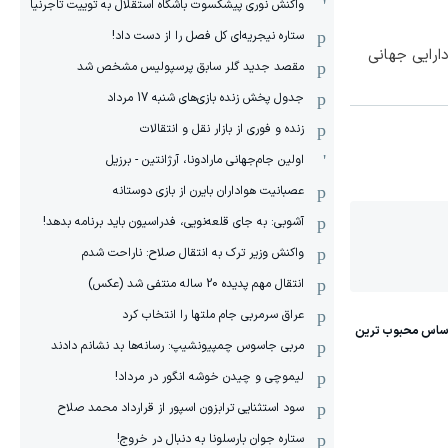
واکنش نوری پیشکسوت باشگاه استقلال به توییت تاجرنیا
ستاره نیجریه‌ای کل فصل را از دست داد!
ارایی جهانی
مقصد جدید گلر سابق پرسپولیس مشخص شد
جدول پخش زنده بازی‌های شنبه 17 مرداد
زنده و فوری از بازار نقل و انتقالات
اولین جام‌جهانی مارادونا، آرژانتین - برزیل
عصبانیت هواداران بایرن از بازی دوستانه
آشوبی: به جای قلعه‌نویی، فدراسیون باید برنامه بدهد!
واکنش وزیر ترک به انتقال صلاح: ناراحت شدم
انتقال مهم پدیده 20 ساله منتفی شد (عکس)
عراق سرمربی جام ملتها را انتخاب کرد
مربی جاسوس چمپیونشیپ: رسانه‌ها بد نشانم دادند
لیموچی و چیدن خوشه انگور در مرداد!
سود استثنایی ترابزون اسپور از قرارداد محمد صلاح
ستاره جوان بارسلونا به دنبال در خروج!