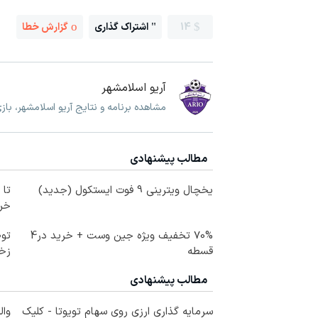
14
اشتراک گذاری
گزارش خطا
آریو اسلامشهر
مشاهده برنامه و نتایج آریو اسلامشهر، با
مطالب پیشنهادی
یخچال ویترینی 9 فوت ایستکول (جدید)
خرید
70% تخفیف ویژه جین وست + خرید در4
توص
قسطه
زخ
مطالب پیشنهادی
سرمایه گذاری ارزی روی سهام تویوتا - کلیک
وال