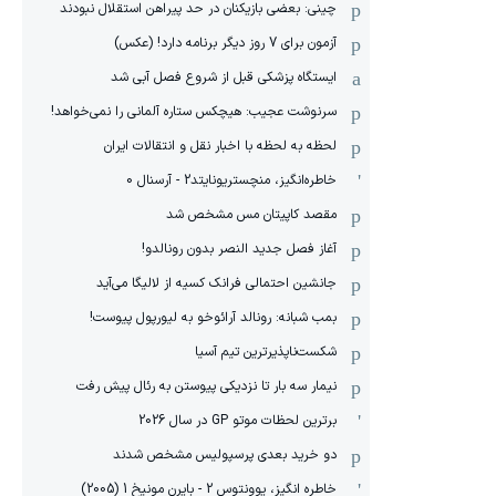
چینی: بعضی بازیکنان در حد پیراهن استقلال نبودند
آزمون برای 7 روز دیگر برنامه دارد! (عکس)
ایستگاه پزشکی قبل از شروع فصل آبی شد
سرنوشت عجیب: هیچکس ستاره آلمانی را نمی‌خواهد!
لحظه به لحظه با اخبار نقل و انتقالات ایران
خاطره‌انگیز، منچستریونایتد2 - آرسنال 0
مقصد کاپیتان مس مشخص شد
آغاز فصل جدید النصر بدون رونالدو!
جانشین احتمالی فرانک کسیه از لالیگا می‌آید
بمب شبانه: رونالد آرائوخو به لیورپول پیوست!
شکست‌ناپذیرترین تیم آسیا
نیمار سه بار تا نزدیکی پیوستن به رئال پیش رفت
برترین لحظات موتو GP در سال 2026
دو خرید بعدی پرسپولیس مشخص شدند
خاطره انگیز، یوونتوس 2 - بایرن مونیخ 1 (2005)