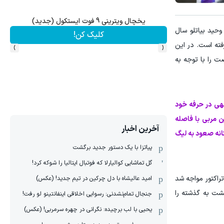
یخچال ویترینی 9 فوت ایستکول (جدید)
تا 70 درصد تخفیف محصولات جین وست + خرید در 4 قسط
وحید بیاتلو سال
کلیک کن!
›
‹
فته است. در این
ت را با توجه به
جهی در حرفه خود
ن مربی با فاصله
آخرین اخبار
تانه صعود به لیگ
پیاتزا با یک دستور جدید برگشت
گل تماشایی کوالیارلا که فوتبال ایتالیا را شوکه کرد!
راکتور مواجه شد
امید عالیشاه با دل چرکین در تیم جدید! (عکس)
شت به گذشته را
جنجال تمام‌نشدنی:‌ رسوایی اخلاقی اینفانتینو لو رفت!
یحیی با لب برچیده: نگرانی در چهره سرمربی! (عکس)