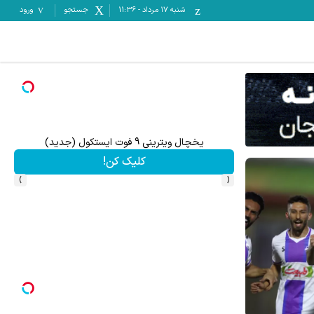
شنبه ۱۷ مرداد
-
11:36
جستجو
ورود
یخچال ویترینی 9 فوت ایستکول (جدید)
تا 70 درصد تخفیف محصولات جین وست + خرید در 4 قسط
کلیک کن!
›
‹