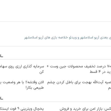
زی بعدی آریو اسلامشهر و ویدئو خلاصه بازی های آریو اسلامشهر
تا 70 درصد تخفیف محصولات جین وست +
سرمایه گذاری ارزی روی سهام 
 در 4 قسط
کن
یه آیت‌الله بهجت برای باطل کردن چشم
الان وقتشه‼️ با هر وضعیت ب
م
طبیعی بکار!
کس: بازار امن برای خرید و فروش
یخچال ویترینی 9 فوت ایستکول (جدید)