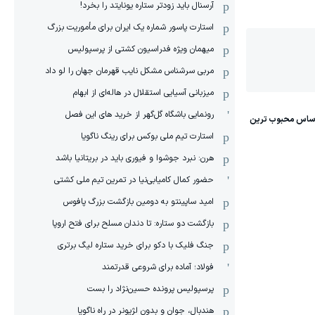
آرسنال باید زودتر ستاره یونایتد را بخرد!
استارت پاسور شماره یک ایران برای مأموریت بزرگ
میهمان ویژه فدراسیون کشتی از پرسپولیس
مربی سرشناس مشکل نایب قهرمان جهان را لو داد
میزبانی آسیایی استقلال در هاله‌ای از ابهام
رونمایی باشگاه گل‌گهر از خرید های این فصل
استارت تیم ملی بوکس برای رینگ ناگویا
هرن: نبرد جوشوا و فیوری باید در بریتانیا باشد
حضور کمال کامیابی‌نیا در تمرین تیم ملی کشتی
امید ساپینتو به دومین بازگشت بزرگ پافوس
بازگشت دو ستاره: تا دندان مسلح برای فتح اروپا
جنگ فلیک با دکو برای خرید ستاره لیگ برتری
فولاد؛ آماده برای شروعی قدرتمند
پرسپولیس پرونده حسین‌نژاد را بست
هندبال، جوان و بدون لژیونر در راه ناگویا