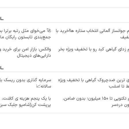
 جوانساز آلمانی انتخاب ستاره ها!خرید با
🚀 می‌خوای مثل رتبه برترا 
فیف
جمع‌بندی تابستون رایگان ماز
زدای گیاهی کبد رو با تخفیف ویژه بخر
والکس: بازار امن برای خرید 
دارایی‌های دیجیتال
ی ترین ضدچروک گیاهی با تخفیف ویژه
ط تا امشب
سالانه📈
وام تکنوپی تا ۱۵۰ میلیون؛ بدون ضامن،
با یک پنجم هزینه ی کاشت، 
ون دردسر
پرپشت کن(شامپو جلبک سبز)