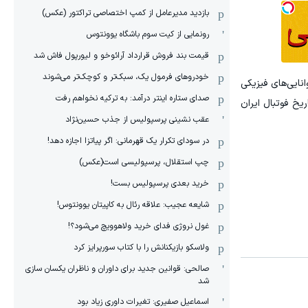
بازدید مدیرعامل از کمپ اختصاصی تراکتور (عکس)
رونمایی از کیت سوم باشگاه یوونتوس
قیمت بند فروش قرارداد آرائوخو و لیورپول فاش شد
خودروهای فرمول یک، سبک‌تر و کوچک‌تر می‌شوند
نایی‌های فیزیکی
صدای ستاره اینتر درآمد: به ترکیه نخواهم رفت
یخ فوتبال ایران
عقب نشینی پرسپولیس از جذب حسین‌نژاد
در سودای تکرار یک قهرمانی: اگر پیاتزا اجازه دهد!
چپ استقلال، پرسپولیسی است(عکس)
خرید بعدی پرسپولیس بست!
شایعه عجیب: علاقه رئال به کاپیتان یوونتوس!
غول نروژی فدای خرید ولاهوویچ می‌شود؟!
ولاسکو بازیکنانش را با کتاب سورپرایز کرد
صالحی: قوانین جدید برای داوران و ناظران یکسان سازی
شد
اسماعیل صفیری: تغیرات داوری زیاد بود