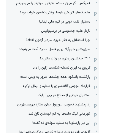
فابرگاس: اگر می‌توانستم لائوتارو مارتینز را می‌خریدم
هایجک‌های تاریخی بارسا: وقتی دشمن خواب بود!
دستیار قلعه نویی در تیم ملی ایتالیا
تارتار علیه جاسوسی در پرسپولیس
چرا استقلال به فکر خرید سردار آزمون افتاد؟
سبزپوشان خرم‌آباد برای فصل جدید آماده می‌شوند
۳+۱ جانشین رودری در رئال مادرید!
گربیچ به ایران نسخه شکست ژاپن را داد
بازگشت باشکوه: همه چشم‌ها امروز به وینی است
قرارداد نجومی گالاتاسرای با ستاره والیبال ترکیه
استقبال دیدنی از صلاح در پاپارا پارک
رد پیشنهاد نجومی لیورپول برای ستاره پاری‌سن‌ژرمن
قهرمانی لیگ ملت‌ها به کام لهستان تلخ شد
این بار بارسلونا به ستاره سوئدی نه گفت!
گل‌های ناب به طاق دروازه؛ کابوس بزرگ دروازه‌بان‌ها