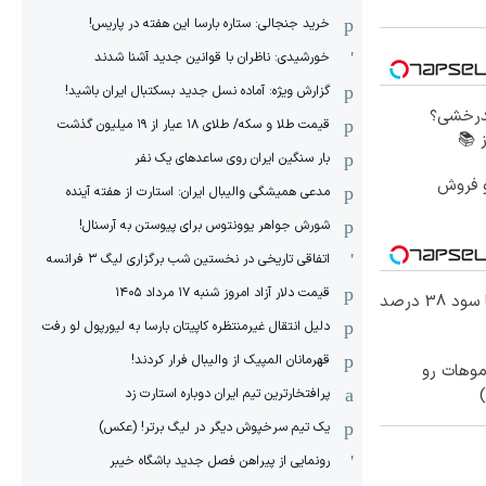
خرید جنجالی: ستاره بارسا این هفته در پاریس!
خورشیدی: ناظران با قوانین جدید آشنا شدند
گزارش ویژه‌: آماده نسل جدید بسکتبال ایران باشید!
بدرخشی؟
قیمت طلا و سکه/ طلای ۱۸ عیار از ۱۹ میلیون گذشت
 📚
بار سنگین ایران روی ساعدهای یک نفر
و فروش
مدعی همیشگی والیبال ایران: استارت از هفته آینده
شورش جواهر یوونتوس برای پیوستن به آرسنال!
اتفاقی تاریخی در نخستین شب برگزاری لیگ ۳ فرانسه
قیمت دلار آزاد امروز شنبه ۱۷ مرداد ۱۴۰۵
سرمایه گذاری بدون ریسک با سود 38 درصد
دلیل انتقال غیرمنتظره کاپیتان بارسا به لیورپول لو رفت
قهرمانان المپیک از والیبال فرار کردند!
موهات رو
پرافتخارترین تیم ایران دوباره استارت زد
یک تیم سرخپوش دیگر در لیگ برتر! (عکس)
رونمایی از پیراهن فصل جدید باشگاه خیبر