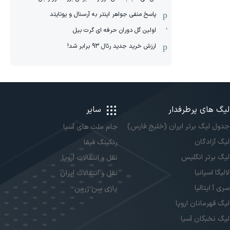
پاسخ منفی جواهر اینتر به آرسنال و یونایتد
اولین گل دوران حرفه ای گرت بیل
ارزش خرید جدید رئال 93 برابر شد!
لیگ های پرطرفدار
سایر
جدول لیگ برتر ایران (خلیج فارس)
جام ملت های آسیا
لیگ آزادگان
رنکینگ فیفا
لیگ برتر انگلیس
نقل و انتقالات اروپا
لالیگا اسپانیا
نقل و انتقالات ایران
سری آ ایتالیا
پاری سن ژرمن
لیگ قهرمانان اروپا
لیگ نخبگان آسیا