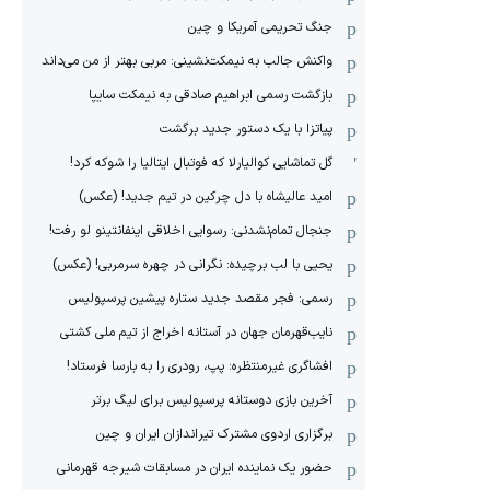
جنگ تحریمی آمریکا و چین
واکنش جالب به نیمکت‌نشینی: مربی بهتر از من می‌داند
بازگشت رسمی ابراهیم صادقی به نیمکت سایپا
پیاتزا با یک دستور جدید برگشت
گل تماشایی کوالیارلا که فوتبال ایتالیا را شوکه کرد!
امید عالیشاه با دل چرکین در تیم جدید! (عکس)
جنجال تمام‌نشدنی:‌ رسوایی اخلاقی اینفانتینو لو رفت!
یحیی با لب برچیده: نگرانی در چهره سرمربی! (عکس)
رسمی: فجر مقصد جدید ستاره پیشین پرسپولیس
نایب‌قهرمان جهان در آستانه اخراج از تیم ملی کشتی
افشاگری غیرمنتظره: پپ، رودری را به بارسا فرستاد!
آخرین بازی دوستانه پرسپولیس برای لیگ برتر
برگزاری اردوی مشترک تیراندازان ایران و چین
حضور یک نماینده ایران در مسابقات شیرجه قهرمانی