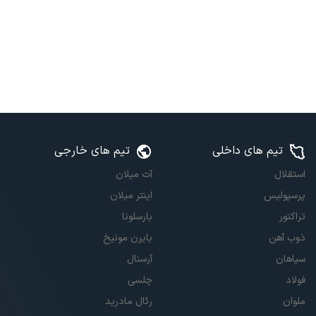
تیم های داخلی
تیم های خارجی
استقلال
آث میلان
پرسپولیس
اینتر میلان
تراکتور
بارسلونا
ذوب آهن
بایرن مونیخ
سپاهان
آرسنال
فولاد
چلسی
ملوان
رئال مادرید