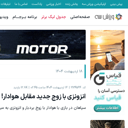
پیش بینی
اپلیکیشن ورزش سه
پخش زنده
اخبار ورزشی
پادکست
تماس با ما
تبلیغات
صفحه‌اصلی
جدول لیگ برتر
برنامه بــرجـــام
ویدیو
18 اردیبهشت 1404
کد:
2124564
16 اردیبهشت 1404 ساعت 02:45
12.8K
بازدید
انزونزی با زوج جدید مقابل هوادار!
سپاهان در بازی با هوادار با زوج بردبار و انزونزی به م