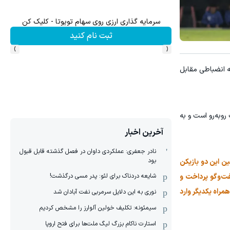
سرمایه گذاری ارزی روی سهام تویوتا - کلیک کن
سرما
ثبت نام کنید
›
‹
ه انضباطی مقابل
ر خط هافبک روبه‌رو است و به
آخرین اخبار
نادر جعفری: عملکردی داوان در فصل گذشته قابل قبول
بود
ن این دو بازیکن
شایعه دردناک برای لئو: پدر مسی درگذشت!
فت‌وگو پرداخت و
مراه یکدیگر وارد
نوری به این دلایل سرمربی نفت آبادان شد
سیمئونه: تکلیف خولین آلوارز را مشخص کردیم
استارت ناکام بزرگ لیگ ملت‌ها برای فتح اروپا