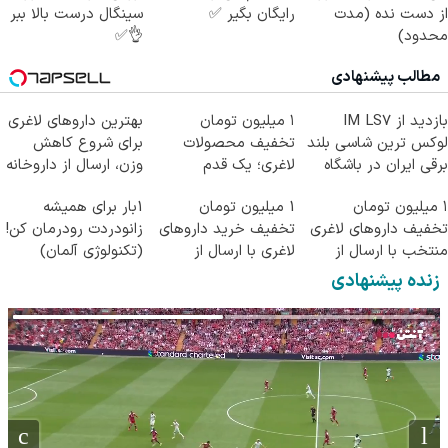
از دست نده (مدت
رایگان بگیر ✅
سینگال درست بالا ببر
محدود)
👌✅
مطالب پیشنهادی
بازدید از IM LS7
۱ میلیون تومان
بهترین داروهای لاغری
لوکس ترین شاسی بلند
تخفیف محصولات
برای شروع کاهش
برقی ایران در باشگاه
لاغری؛ یک قدم
وزن، ارسال از داروخانه
انقلاب
نزدیک‌تر به شروع
های نزدیکت!
۱ میلیون تومان
1 میلیون تومان
1بار برای همیشه
کاهش وزن
تخفیف داروهای لاغری
تخفیف خرید داروهای
زانودردت رودرمان کن!
منتخب با ارسال از
لاغری با ارسال از
(تکنولوژی آلمان)
داروخانه نزدیکت
داروخانه و پک یخ!
◂پرسشنامه▸
زنده پیشنهادی