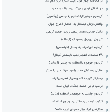
در محاصره چهار غول ژاپنی: ستاره ایران دوم شد
دو انتقال فوری و بزرگ: بارسلونا عجله دارد
گل سوم جوهوردارالتعظیم به چلسی (برگسون)
واکنش پژمان درستکار به احتمال اخراج جوان
دلایل جدایی محمد ربیعی از زبان حجت کریمی
گل اول لیورپول به موناکو (ایساک)
گل دوم دورتموند به آرسنال (کارتساس)
48 ساعت تا انفجار بمب تابستانی کارتال!
گل دوم جوهوردارالتعظیم به چلسی (آریباس)
عنایتی به دنبال جذب پاسور سرشناس لیگ برتر
پاسخ تراکتور به ادعای سرباز شدن بیرانوند
ترامپ در پی خاتمه جنگ با ایران است
گل دوم چلسی به جوهوردارالتعظیم (دلاپ)
ترکیب تیم ملی بسکتبال با ویلچر اعلام شد
ستاره‌های لیگ برتر همچنان در راه قشم!