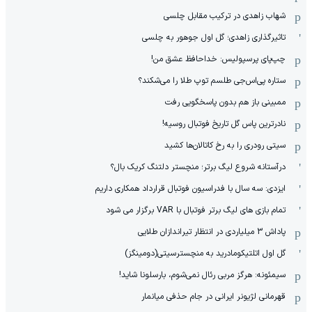
شهاب زاهدی در ترکیب مقابل چلسی
تاثیرگذاری زاهدی؛ گل اول جوهور به چلسی
چپ‌پای پرسپولیس: خداحافظ عشق من!
ستاره پی‌اس‌جی طلسم توپ طلا را می‌شکند؟
ممبینی باز هم بدون پاسخگویی رفت
نادر‌ترین پاس گل تاریخ فوتبال روسیه!
سیتی رودری را به رخ کاتالان‌ها کشید
درآستانه شروع لیگ برتر؛ منچستر دلتنگ کریک بال؟
ایزدی: سه سال با فدراسیون فوتبال قرارداد همکاری داریم
تمام بازی های لیگ برتر فوتبال با VAR برگزار می شود
پاداش 3 میلیاردی در انتظار تیراندازان طلایی
گل اول اتلتیکومادرید به منچسترسیتی(دومینگز)
سیمئونه: هرگز مربی رئال نمی‌شوم، بارسلونا شاید!
قهرمانی لژیونر ایرانی در جام حذفی میانمار