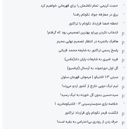
حجت کریمی: تمام تلاشمان را برای قهرمانی خواهیم کرد
برق در معارفه جواد نکونام رفت!
لحظه امضا قرارداد نکونام با تراکتور
انتخاب نکردن پیرلو بهترین تصمیمی بود که گرفتم!
هافبک باتجربه در انتظار تصمیم نهایی محرم
پاسخ رسمی تراکتور به شایعه محمد قربانی
فرید امیری به شایعات پایان داد(عکس)
گل اول دورتموند به آرسنال (ایناسیو)
سیتی 3-1 اتلتیکو | مرموش قهرمان سئول
تیم لیگ دویی خارج از کشور اردو می‌زند!
سیدحسین بدون گل خورده به لیگ رسید!
خلاصه بازی منچسترسیتی 3 - اتلتیکومادرید 1
انگشت قرمز نکونام پای قرارداد تراکتور
حرف زدن از رودری بی‌احترامی به بقیه است!