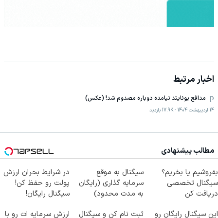
اخبار مرتبط
مدافع یونایتد نیامده دوباره مصدوم شد! (عکس)
14 اردیبهشت 1404
-
17.9K
بازدید
مطالب پیشنهادی
بفروشیم یا بخریم؟
سیگنال به موقع
در شرایط بحران ارزش
سیگنال تخصصی
سرمایه گذاری (رایگان
پولت رو حفظ کن!
دریافت کن
به مدت محدود)
سیگنال رایگان!
این سیگنال رایگان رو
ثبت نام کن و سیگنال
ارزش سرمایه ات رو با