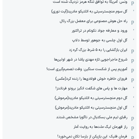
ونس: آمریکا به توافق تنگه هرمز نزدیک شده است
گل سوم منچسترسیتی به اتلتیکو مادرید(آیت نوری)
راه حل هوش مصنوعی برای معضل بزرگ رئال
ورود و معارفه جواد نکونام در تراکتور
گل اول چلسی به جوهور توسط دلاپ
ایران بازگشایی را به ۵ شرط بزرگ گره زد
شروع ماجراجویی تازه مهدی پاشا در شهر اولین‌ها
آموریم پس از شکست سنگین: وقت تصمیم‌گیری است!
فروزان خاطره خوش فولادی‌ها را زنده کرد(عکس)
مهارت ها و پاس های شگفت انگیز برونو فرناندز!
گل دوم منچسترسیتی به اتلتیکو مادرید(مرموش)
گل اول منچسترسیتی به اتلتیکو مادرید(مرموش)
رقبای تیم ملی بسکتبال در ناگویا مشخص‌ شدند
راز قهرمان لیگ ملت‌ها به روایت آمار
فرمان فلیک: این بازیکن از بارسا تکان نمی‌خورد!