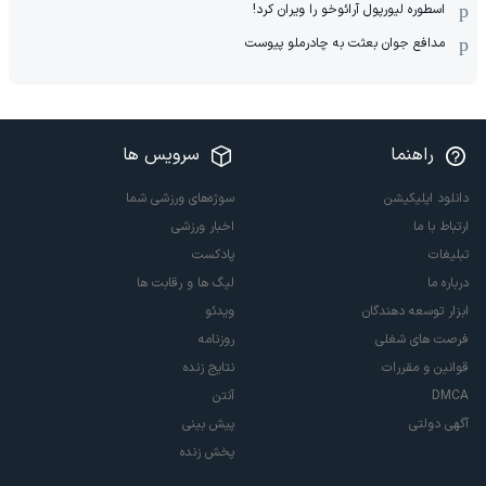
اسطوره لیورپول آرائوخو را ویران کرد!
مدافع جوان بعثت به چادرملو پیوست
راهنما
سرویس ها
دانلود اپلیکیشن
سوژه‌های ورزشی شما
ارتباط با ما
اخبار ورزشی
تبلیغات
پادکست
درباره ما
لیگ ها و رقابت ها
ابزار توسعه دهندگان
ویدئو
فرصت های شغلی
روزنامه
قوانین و مقررات
نتایج زنده
DMCA
آنتن
آگهی دولتی
پیش بینی
پخش زنده