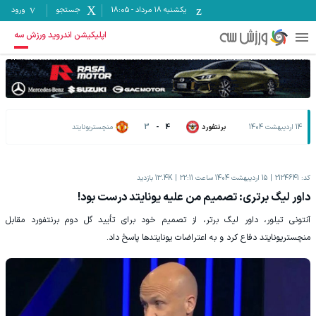
یکشنبه ۱۸ مرداد
-
18:05
جستجو
ورود
اپلیکیشن اندروید ورزش سه
14 اردیبهشت 1404
برنتفورد
4
-
3
منچستریونایتد
کد:
2124641
15 اردیبهشت 1404 ساعت 22:11
13.4K
بازدید
داور لیگ برتری: تصمیم من علیه یونایتد درست بود!
آنتونی تیلور، داور لیگ برتر، از تصمیم خود برای تأیید گل دوم برنتفورد مقابل
منچستریونایتد دفاع کرد و به اعتراضات یونایتدها پاسخ داد.