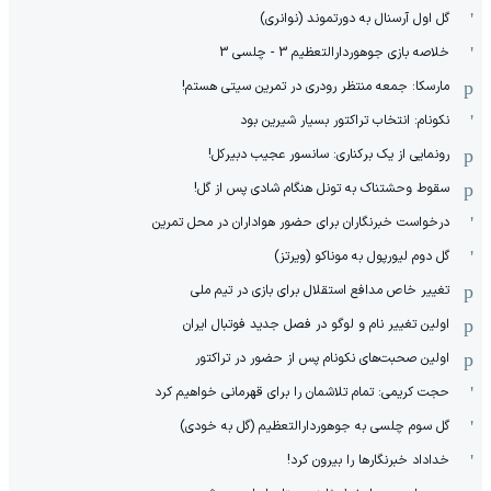
گل اول آرسنال به دورتموند (نوانری)
خلاصه بازی جوهوردارالتعظیم 3 - چلسی 3
مارسکا: جمعه منتظر رودری در تمرین سیتی هستم!
نکونام: انتخاب تراکتور بسیار شیرین بود
رونمایی از یک برکناری: سانسور عجیب دبیرکل!
سقوط وحشتناک به تونل هنگام شادی پس از گل!
درخواست خبرنگاران برای حضور هواداران در محل تمرین
گل دوم لیورپول به موناکو (ویرتز)
تغییر خاص مدافع استقلال برای بازی در تیم ملی
اولین تغییر نام و لوگو در فصل جدید فوتبال ایران
اولین صحبت‌های نکونام پس از حضور در تراکتور
حجت کریمی: تمام تلاشمان را برای قهرمانی خواهیم کرد
گل سوم چلسی به جوهوردارالتعظیم (گل به خودی)
خداداد خبرنگارها را بیرون کرد!