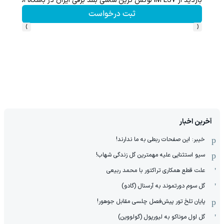
بگیر
بازدید از IM LS7 لوکس ترین شاسی بلند برقی ایران در باشگاه انقلاب
ثبت درخواست
›
‹
آخرین اخبار
خیبر: این صفحات ربطی به ما ندارند!
سیو استثنایی علیه مهمترین گل زندگی شهاب!
علت قطع همکاری تراکتور با محمد ربیعی
گل سوم دورتموند به آرسنال (گادو)
پایان تلخ تور پیش‌فصل چلسی مقابل جوهور!
گل اول موناکو به لیورپول (گولووین)