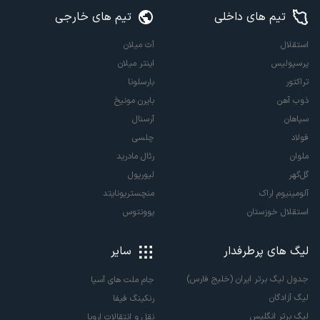
تیم های داخلی
تیم های خارجی
استقلال
آث میلان
پرسپولیس
اینتر میلان
تراکتور
بارسلونا
ذوب آهن
بایرن مونیخ
سپاهان
آرسنال
فولاد
چلسی
ملوان
رئال مادرید
گل‌گهر
لیورپول
آلومینیوم اراک
منچستریونایتد
استقلال خوزستان
یوونتوس
لیگ های پرطرفدار
سایر
جدول لیگ برتر ایران (خلیج فارس)
جام ملت های آسیا
لیگ آزادگان
رنکینگ فیفا
لیگ برتر انگلیس
نقل و انتقالات اروپا