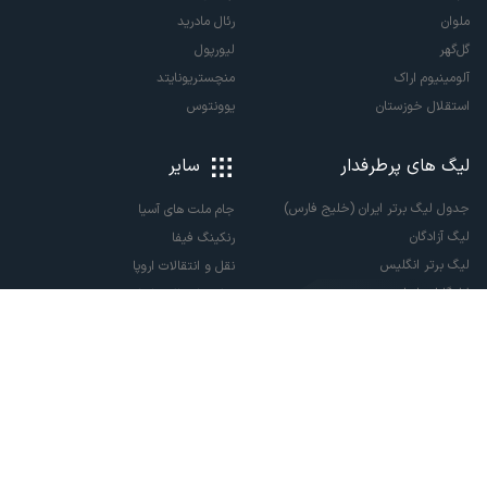
ملوان
رئال مادرید
گل‌گهر
لیورپول
آلومینیوم اراک
منچستریونایتد
استقلال خوزستان
یوونتوس
لیگ های پرطرفدار
سایر
جدول لیگ برتر ایران (خلیج فارس)
جام ملت های آسیا
لیگ آزادگان
رنکینگ فیفا
لیگ برتر انگلیس
نقل و انتقالات اروپا
لالیگا اسپانیا
نقل و انتقالات ایران
سری آ ایتالیا
پاری سن ژرمن
لیگ قهرمانان اروپا
لیگ نخبگان آسیا
لیگ قهرمانان آسیا دو
لیگ برتر فوتسال