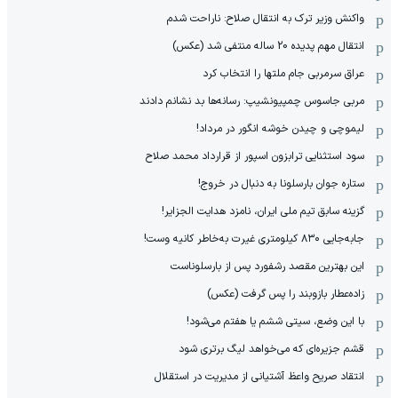
واکنش وزیر ترک به انتقال صلاح: ناراحت شدم
انتقال مهم پدیده 20 ساله منتفی شد (عکس)
عراق سرمربی جام ملتها را انتخاب کرد
مربی جاسوس چمپیونشیپ: رسانه‌ها بد نشانم دادند
لیموچی و چیدن خوشه انگور در مرداد!
سود استثنایی ترابزون اسپور از قرارداد محمد صلاح
ستاره جوان بارسلونا به دنبال در خروج!
گزینه سابق تیم ملی ایران، نامزد هدایت الجزایر!
جابه‌جایی ۸۳۰ کیلومتری غیرت به‌خاطر کانیه وست!
این بهترین مقصد رشفورد پس از بارسلوناست
زاده‌عطار بازوبند را پس گرفت (عکس)
با این وضع، سیتی ششم یا هفتم می‌شود!
قشم جزیره‌ای که می‌خواهد لیگ برتری شود
انتقاد صریح واعظ آشتیانی از مدیریت در استقلال