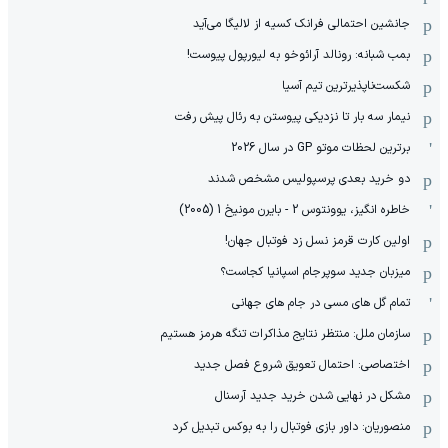
جانشین احتمالی فرانک کسیه از لالیگا می‌آید
بمب شبانه: رونالد آرائوخو به لیورپول پیوست!
شکست‌ناپذیرترین تیم آسیا
نیمار سه بار تا نزدیکی پیوستن به رئال پیش رفت
برترین لحظات موتو GP در سال 2026
دو خرید بعدی پرسپولیس مشخص شدند
خاطره انگیز، یوونتوس 2 - بایرن مونیخ 1 (2005)
اولین کارت قرمز نسل زد فوتبال جهان!
میزبان جدید سوپرجام اسپانیا کجاست؟
تمام گل های مسی در جام های جهانی
سازمان ملل: منتظر نتایج مذاکرات تنگه هرمز هستیم
اختصاصی: احتمال تعویق شروع فصل جدید
مشکل در نهایی شدن خرید جدید آرسنال
منصوریان: داور بازی فوتبال را به بوکس تبدیل کرد