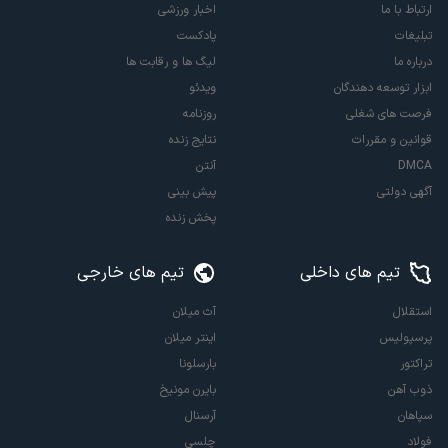
ارتباط با ما
اخبار ورزشی
تبلیغات
پادکست
درباره ما
لیگ ها و رقابت ها
ابزار توسعه دهندگان
ویدئو
فرصت های شغلی
روزنامه
قوانین و مقررات
نتایج زنده
DMCA
آنتن
آگهی دولتی
پیش بینی
پخش زنده
تیم های داخلی
تیم های خارجی
استقلال
آث میلان
پرسپولیس
اینتر میلان
تراکتور
بارسلونا
ذوب آهن
بایرن مونیخ
سپاهان
آرسنال
فولاد
چلسی