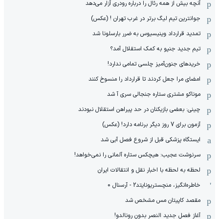
آنچه بیش از همه رئال را درباره رودری آزار می‌دهد
جوانترین تیم لیگ برتر در غرب تهران ! (عکس)
تمدید قرارداد وینیسیوس به ضرر بارسلونا شد
تیم جدید جنپو به کمک استقلال آمد؟
خریدهای جنون‌آمیز چلسی تمامی ندارد!
امضای مرا جعل کردند تا قرارداد را منسوخ کنند
موناکو مشتری ستاره جنجالی سری آ شد
چینی: بعضی بازیکنان در حد پیراهن استقلال نبودند
آزمون برای 7 روز دیگر برنامه دارد! (عکس)
ایستگاه پزشکی قبل از شروع فصل آبی شد
سرنوشت عجیب: هیچکس ستاره آلمانی را نمی‌خواهد!
لحظه به لحظه با اخبار نقل و انتقالات ایران
خاطره‌انگیز، منچستریونایتد2 - آرسنال 0
مقصد کاپیتان مس مشخص شد
آغاز فصل جدید النصر بدون رونالدو!