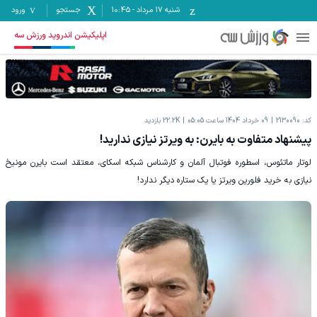
شنبه ۱۷ مرداد
-
10:45
جستجو
ورود
اپلیکیشن اندروید ورزش سه
کد:
2130090
09 خرداد 1404 ساعت 05:05
22.2K
بازدید
پیشنهاد متفاوت به بایرن: به ویرتز نیازی ندارید!
لوتار ماتئوس، اسطوره فوتبال آلمان و کارشناس شبکه اسکای، معتقد است بایرن مونیخ
نیازی به خرید فلورین ویرتز یا یک ستاره دیگر ندارد!