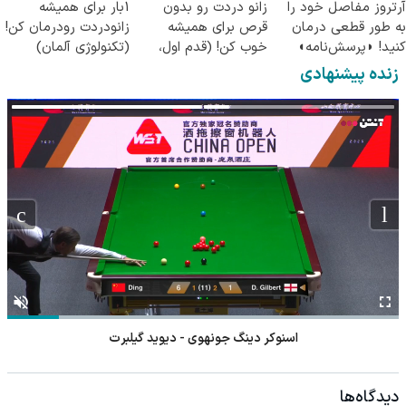
آرتروز مفاصل خود را
زانو دردت رو بدون
1بار برای همیشه
به طور قطعی درمان
قرص برای همیشه
زانودردت رودرمان کن!
کنید! ◗پرسش‌نامه◖
خوب کن! (قدم اول،
(تکنولوژی آلمان)
پرسش‌نامه)
◂پرسشنامه▸
زنده پیشنهادی
اسنوکر دینگ جونهوی - دیوید گیلبرت
دیدگاه‌ها