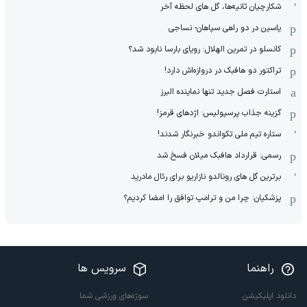
شکارچیان ثانیه‌ها، گل های لحظه آخر
یاسین در دو راهی سپاهان- نساجی
کانسلو در تمرین الهلال: رویای بارسا نابود شد؟
تراکتور دو هافبک در دروازه‌اش دارد!
استارت فصل جدید تنها نماینده البرز
گزینه جذاب پرسپولیس: اژدهای قرمز!
ستاره تیم ملی تکواندو خبرنگار شدند!
رسمی: قرارداد هافبک میلان فسخ شد
برترین گل های رونالدو نازاریو برای رئال مادرید
پزشکیان: چرا من و ترامپ توافق را امضا کردیم؟
راهنما
سرویس ها
دانلود اپلیکیشن
سوژه‌های ورزشی شما