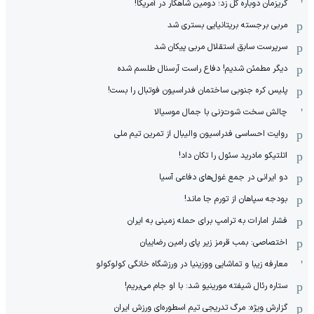
گریزمان دوباره گل زد؛ دومین شاهکار در آمریکا!
مربی برجسته بریتانیایی بستری شد
سرپرست سابق استقلال مربی پیکان شد
دیگر مطمئن شدیم! دفاع راست آرسنال طلسم شده
پلیس کره ‌جنوبی ساختمان فدراسیون فوتبال را بست!
چالش سخت شوت‌زنی با جمال موسیالا
روایت احساسی فدراسیون والیبال از تمرین تیم ملی
اتلتیکو مادرید سئول را تکان داد!
دو ایرانی در جمع غول‌های دفاعی آسیا
بودجه سپاهان از تورم جا ماند!
فشار امارات به ترامپ برای حمله زمینی به ایران
اختصاصی: بمب قرمز زیر پای رامین رضاییان
معارفه زیبا و تماشایی ووزینیا در ورزشگاه خانگی کولوکولو
ستاره رئال شیفته مورینیو شد: با او جام می‌بریم!
گزارش ویژه: مرگ تدریجی تیم اسطوره‌ای ورزش ایران