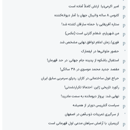
امیر اکرمی‌نیا: ارتش کاملاً آماده است
کابوس ۸ ساله والیبال جهان با آمار دیوانه‌کننده
ستاره آفریقایی با حمله سارقان کشته شد!
من شهریارم، شغلم گلزنی است (عکس)
فوری/ زمان اعلام توافق نهایی مشخص شد
حضور ملوانی‌ها در ایفمارک
استقبال باشکوه از پدیده جام جهانی: در حد قهرمان!
مقصد جدید محمد موسوی در ٣٨ سالگی!
حراج غول ساختمانی در کازان: ردپای سرمربی سابق ایران
رکورد تاریخی ژاپن: احتمالا تکرارنشدنی!
نهایی شد: پرواز دیومانده به سمت مادرید!
سیاست آتش‌بس دورتر از همیشه
از سرگیری تمرینات ذوب‌آهن در اصفهان
کریمیان: با آرامش سپاهان مدعی اول قهرمانی است