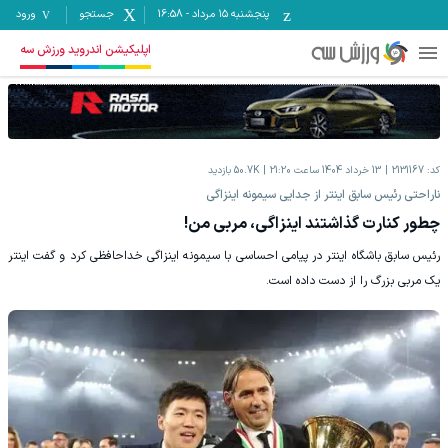
پنجشنبه ۱۵ مرداد
-
16:58
جستجو
ورود
اپلیکیشن اندروید ورزش سه
کد:
2131167
13 خرداد 1404 ساعت 21:20
50.7K
بازدید
ناراحتی رئیس سابق اینتر از جدایی سیمونه اینزاگی
چطور کنارت گذاشتند اینزاگی، مربی من!‏
رئیس سابق باشگاه اینتر در پیامی احساسی با سیمونه اینزاگی ‏خداحافظی کرد و گفت اینتر
یک مربی بزرگ را از دست داده است. ‏