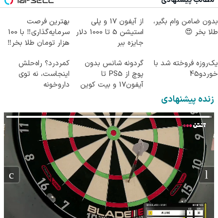
مطالب پیشنهادی
بدون ضامن وام بگیر،
از آیفون 17 و پلی
بهترین فرصت
طلا بخر 😍
استیشن 5 تا 1000 دلار
سرمایه‌گذاری‼️ با 100
جایزه ببر
هزار تومان طلا بخر‼️
یک‌روزه فروخته شد با
گردونه شانس بدون
کمردرد؟ راه‌حلش
خوردو45
پوچ از PS5 تا
اینجاست، نه توی
آیفون17 و بیت کوین
داروخونه
🔥
زنده پیشنهادی