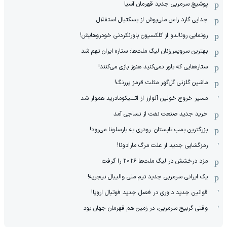
پوشیچ سرمربی جدید قهرمان آسیا
جدایی گارد راس ملی‌پوش از بسکتبال استقلال
رونمایی رونالدو از کلکسیون باورنکردنی خودروهایش!
بهترین سرویس‌زنان لیگ ملت‌ها: ستاره ایران نهم شد
ستاره‌هایی که باور نمی‌کنید هنوز بازی می‌کنند!
ماشین گلزنی گل‌گهر مثلث قرمز پررنگ!
مسیر خروج خولین آلوارز از اتلتیکومادرید هموار شد
خرید جدید صنعت نفت از نساجی آمد
بزرگترین بمب تابستان: رودری به بارسلونا می‌رود!
رمزگشایی جدید از علت مرگ مارادونا!
مزد درخشش در لیگ ملت‌ها ٢٠٢۶ را گرفت
یک ایرانی سرمربی جدید تیم ملی والیبال نیجریه!
قوانین جدید داوری در فصل جدید فوتبال اروپا!
وقتی گربیج سرمربی، در زمین هم قهرمان جهان بود