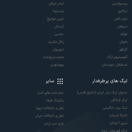
پرسپولیس
اینتر میلان
تراکتور
بارسلونا
ذوب آهن
بایرن مونیخ
سپاهان
آرسنال
فولاد
چلسی
ملوان
رئال مادرید
گل‌گهر
لیورپول
آلومینیوم اراک
منچستریونایتد
استقلال خوزستان
یوونتوس
لیگ های پرطرفدار
سایر
جدول لیگ برتر ایران (خلیج فارس)
جام ملت های آسیا
لیگ آزادگان
رنکینگ فیفا
لیگ برتر انگلیس
نقل و انتقالات اروپا
لالیگا اسپانیا
نقل و انتقالات ایران
سری آ ایتالیا
پاری سن ژرمن
لیگ قهرمانان اروپا