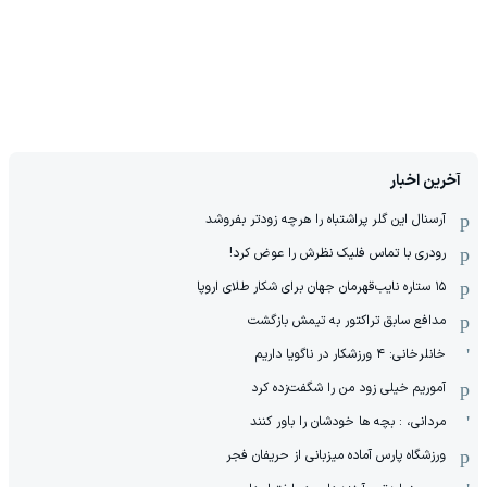
آخرین اخبار
آرسنال این گلر پراشتباه را هرچه زودتر بفروشد
رودری با تماس فلیک نظرش را عوض کرد!
١۵ ستاره نایب‌قهرمان جهان برای شکار طلای اروپا
مدافع سابق تراکتور به تیمش بازگشت
خانلرخانی: ۴ ورزشکار در ناگویا داریم
آموریم خیلی زود من را شگفت‌زده کرد
مردانی، : بچه ها خودشان را باور کنند
ورزشگاه پارس آماده میزبانی از حریفان فجر