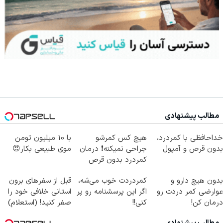
مطالب پیشنهادی
خداحافظی با کمردرد،
هیچ کس کمرشو
با 10 میلیون تومن
بدون قرص و آمپول
جراحی نمیکنه❗ درمان
موی طبیعی بکار😍
کمردرد بدون قرص
(پرسشنامه)
بدون هیچ دارو و
کمردردت خوب می‌شه،
قبل از سفرهای برون
عوارضی کمر دردت رو
اگر این پرسشنامه رو پر
استانی خلافی خود را
درمان کن!
کنی!!
صفر کنید! (استعلام)
(پرسش‌نامه)