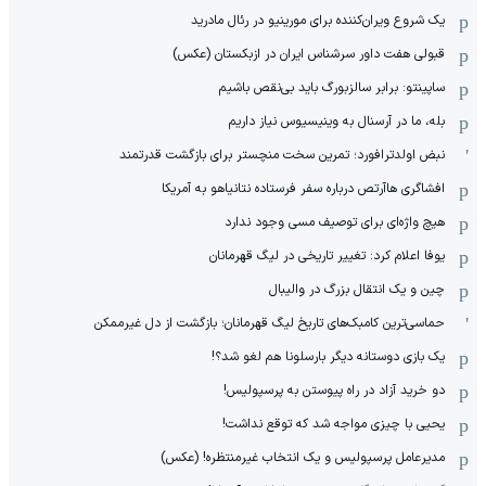
یک شروع ویران‌کننده برای مورینیو در رئال مادرید
قبولی هفت داور سرشناس ایران در ازبکستان (عکس)
ساپینتو: برابر سالزبورگ باید بی‌نقص باشیم
بله، ما در آرسنال به وینیسیوس نیاز داریم
نبض اولدترافورد؛ تمرین سخت منچستر برای بازگشت قدرتمند
افشاگری هاآرتص درباره سفر فرستاده نتانیاهو به آمریکا
هیچ واژه‌ای برای توصیف مسی وجود ندارد
یوفا اعلام کرد: تغییر تاریخی در لیگ قهرمانان
چین و یک انتقال بزرگ در والیبال
حماسی‌ترین کامبک‌های تاریخ لیگ قهرمانان؛ بازگشت از دل غیرممکن
یک بازی دوستانه دیگر بارسلونا هم لغو شد؟!
دو خرید آزاد در راه پیوستن به پرسپولیس!
یحیی با چیزی مواجه شد که توقع نداشت!
مدیرعامل پرسپولیس و یک انتخاب غیرمنتظره! (عکس)