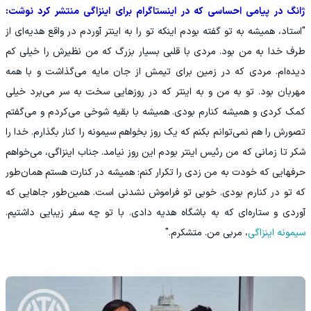
ژانگ در پیامی احساسی که در اینستاگرام برای اینزاگی منتشر کرد ‏نوشت:
"استاد، همیشه به تو گفته‌ بودم اینکه تو را به اینتر آوردم در ‏واقع هدیه‌ای از
طرف خدا به من بود. مردی با قلبی بسیار بزرگ که ‏من نظیرش را خیلی کم
دیده‌ام. مردی که در زمین برای تیمش از جان ‏مایه می‌گذاشت و با همه
مهربان بود. تو به من و به اینتر که در ‏روزهایی سخت به سر می‌برد خیلی
کمک کردی و همیشه کنارم ‏بودی. همیشه با بقیه شوخی می‌کردم و می‌گفتم
تصورش را هم ‏نمی‌توانم بکنم که یک روز بخواهم سیمونه را کنار بگذارم. خدا را
شکر ‏تا زمانی که من رئیس اینتر بودم این روز نیامد. جناب اینزاگی، ‏می‌خواهم
حرفهایی که خودت به من زدی را تکرار کنم: همیشه در ‏کنارت هستم همان‌طور
که تو در کنارم بودی. خوبی تو فراموش ‏نشدنی است. همین‌طور جا‌هایی که
آوردی و ستاره‌ای که به باشگاه ‏هدیه دادی. با تو چه سفر زیبایی داشتیم.
سیمونه اینزاگی
، مربی ‏من. متشکرم."