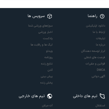
راهنما
سرویس ها
دانلود اپلیکیشن
سوژه‌های ورزشی شما
ارتباط با ما
اخبار ورزشی
تبلیغات
پادکست
درباره ما
لیگ ها و رقابت ها
ابزار توسعه دهندگان
ویدئو
فرصت های شغلی
روزنامه
قوانین و مقررات
نتایج زنده
DMCA
آنتن
آگهی دولتی
پیش بینی
پخش زنده
تیم های داخلی
تیم های خارجی
استقلال
آث میلان