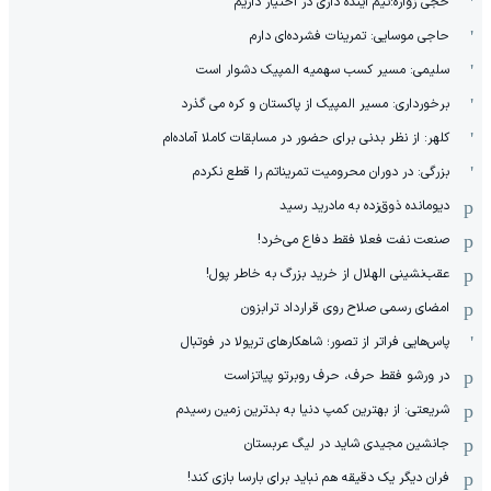
حجی زواره:تیم آینده داری در اختیار داریم
حاجی موسایی: تمرینات فشرده‌ای دارم
سلیمی: مسیر کسب سهمیه المپیک دشوار است
برخورداری: مسیر المپیک از پاکستان و کره می گذرد
کلهر: از نظر بدنی برای حضور در مسابقات کاملا آماده‌ام
بزرگی: در دوران محرومیت تمریناتم را قطع نکردم
دیومانده ذوق‌زده به مادرید رسید
صنعت نفت فعلا فقط دفاع می‌خرد!
عقب‌نشینی الهلال از خرید بزرگ به خاطر پول!
امضای رسمی صلاح روی قرارداد ترابزون
پاس‌هایی فراتر از تصور؛ شاهکارهای تریولا در فوتبال
در ورشو فقط حرف، حرف روبرتو پیاتزاست
شریعتی: از بهترین کمپ‌ دنیا به بدترین زمین‌ رسیدم
جانشین مجیدی شاید در لیگ عربستان
فران دیگر یک دقیقه هم نباید برای بارسا بازی کند!