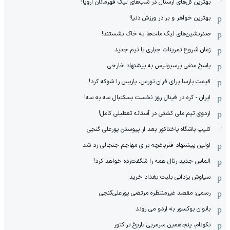
بهترین گل‌های آرسنال در شب‌های لیگ قهرمانان اروپا!
بهترین خواهر و برادر ورزش دنیا!
صدرنشین‌های لیگ ملت‌ها به خاک نشستند!
زمان شروع تمرینات جباری با تیم جدید
پاسخ منفی پرسپولیس به پیشنهاد خارجی
قیمت بارسا برای فران تورس، پاریس را شوکه کرد!
ایران - کره در فینال روز نخست بسکتبال سه به سه!
اردوی تیم ملی کشتی در آستانه تعطیلی کامل!
کلیپ باشگاه پاختاکور بعد از پیوستن پورعلی گنجی
اولین پیشنهاد فنرباغچه برای مهاجم جنجالی رد شد
الماس جدید رئال همه را شگفت‌زده خواهد کرد!
سیاوش یزدانی بلیت بغداد خرید
رسمی: مقصد غیرمنتظره مرتضی پورعلی‌گنجی
بانوان بوکسور به اردو می روند
نکونام، پنجاهمین سرمربی تاریخ تراکتور