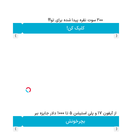
با خرید اول از گریم 200 سوت هدیه بگیر
کلیک کن!
›
‹
ثبت نام کن؛خرید کن؛نقره ببر
کلیک کن!
›
‹