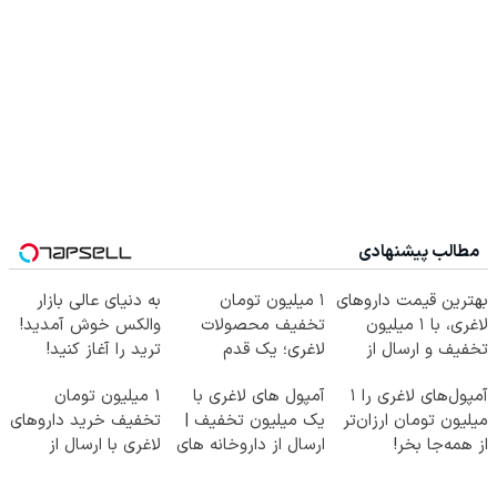
مطالب پیشنهادی
بهترین قیمت داروهای
۱ میلیون تومان
به دنیای عالی بازار
لاغری، با ۱ میلیون
تخفیف محصولات
والکس خوش آمدید!
تخفیف و ارسال از
لاغری؛ یک قدم
ترید را آغاز کنید!
داروخانه‌
نزدیک‌تر به شروع
آمپول‌های لاغری را ۱
آمپول های لاغری با
1 میلیون تومان
کاهش وزن
میلیون تومان ارزان‌تر
یک میلیون تخفیف |
تخفیف خرید داروهای
از همه‌جا بخر!
ارسال از داروخانه های
لاغری با ارسال از
معتبر
داروخانه و پک یخ!