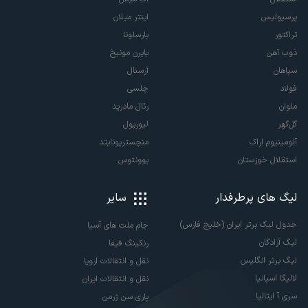
پرسپولیس
اینتر میلان
تراکتور
بارسلونا
ذوب آهن
بایرن مونیخ
سپاهان
آرسنال
فولاد
چلسی
ملوان
رئال مادرید
گل‌گهر
لیورپول
آلومینیوم اراک
منچستریونایتد
استقلال خوزستان
یوونتوس
لیگ های پرطرفدار
سایر
جدول لیگ برتر ایران (خلیج فارس)
جام ملت های آسیا
لیگ آزادگان
رنکینگ فیفا
لیگ برتر انگلیس
نقل و انتقالات اروپا
لالیگا اسپانیا
نقل و انتقالات ایران
سری آ ایتالیا
پاری سن ژرمن