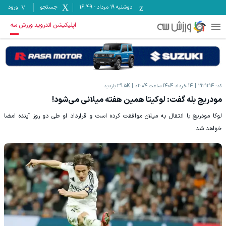
دوشنبه ۱۹ مرداد
-
16:49
جستجو
ورود
اپلیکیشن اندروید ورزش سه
کد:
2131214
14 خرداد 1404 ساعت 02:04
39.5K
بازدید
مودریچ بله گفت: لوکیتا همین هفته میلانی می‌شود!
لوکا مودریچ با انتقال به میلان موافقت کرده است و قرارداد او طی دو روز آینده امضا
خواهد شد.