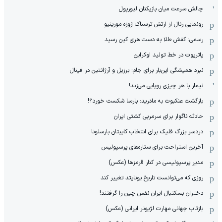
چالش سرعت میان بازیکنان لیورپول
رونمایی رئال از ارتش ترسناک ژوزه مورینیو
رسمی: کفش طلا به دست هری کین رسید
پاتریوت در خط تولید اوکراین
نبرد همیشگی این‌بار برای جام: برزیل و آرژانتین در فینال
نیمار با هر چیزی روپایی می‌زند!
بازگشت عنکبوت به مادرید: بارسا شکست خورد؟!
حادثه ناگوار برای سرمربی کشتی ایران
دردسر بزرگ فلیک برای انتخاب کاپیتان بارسلونا
آخرین استراحت برای ستاره‌های پرسپولیس
مدیر پرسپولیسی در کنار قرمزها (عکس)
روزی که می‌توانست تاریخ یونایتد تغییر کند
دختران بسکتبال ایران نفس چین را گرفتند!
بازتاب جهانی مهارت لژیونر ایرانی (عکس)