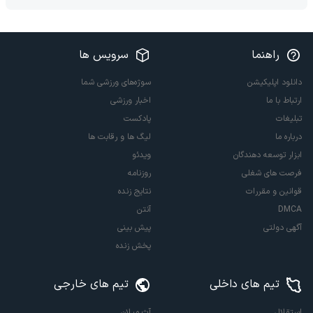
راهنما
سرویس ها
دانلود اپلیکیشن
سوژه‌های ورزشی شما
ارتباط با ما
اخبار ورزشی
تبلیغات
پادکست
درباره ما
لیگ ها و رقابت ها
ابزار توسعه دهندگان
ویدئو
فرصت های شغلی
روزنامه
قوانین و مقررات
نتایج زنده
DMCA
آنتن
آگهی دولتی
پیش بینی
پخش زنده
تیم های داخلی
تیم های خارجی
استقلال
آث میلان