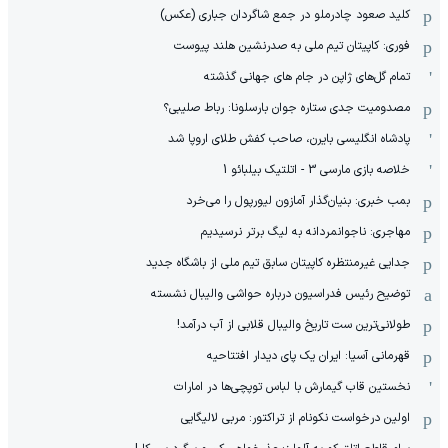
کلید صعود چادرملو در جمع شاگردان جباری (عکس)
فوری: کاپیتان تیم ملی به صدرنشین هلند پیوست
تمام گل‌های ژاپن در جام های جهانی گذشته
مصدومیت جدی ستاره جوان بارسلونا: رباط صلیبی؟
پادشاه انگلیسی بایرن، صاحب کفش طلای اروپا شد
خلاصه بازی مارسی 3 - اتلتیک بیلبائو 1
بمب خبری: بنیان‌گذار آمازون لیورپول را می‌خرد
مهاجری: ناجوانمردانه به لیگ برتر نرسیدیم
جدایی غیرمنتظره کاپیتان سابق تیم ملی از باشگاه جدید
توضیح رئیس فدراسیون درباره حواشی والیبال نشسته
طولانی‌ترین ست تاریخ والیبال قلابی از آب درآمد!
قهرمانی آسیا: ایران یک پای دیدار افتتاحیه
نخستین قاب گیمارش با لباس توپچی‌ها در امارات
اولین درخواست نکونام از تراکتور: مربی لالیگایی