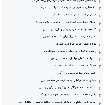
پیام قاطع اتلتیکو به آلوارز: عذرخواهی کن و برگرد سر کار!
۴۲ هواپیمای آمریکایی منهدم شدند یا آسیب دیدند
فوری: تراکتور - پیکان با حضور تماشاگر
بغداد حمله به حشد شعبی را به شورای امنیت می‌برد
تصمیم مهم کادر فنی ایران برای بازی‌های آسیایی
تمرینات تیم ملی والیبال برای رقابت‌های آسیایی
نوری: معدن جواهر در اختیار ماست
پاریس به دنبال یک معامله عجیب با یوونتوس!
مدیران نام‌آشنای فوتبال پای صعود پارس جم
جوانگرایی فجر به نیمکت این تیم رسید
اولین سوپرسیو تراشتگن در آژاکس
محتویات کوله‌پشتی جواد نکونام در سفر به تبریز!
اختصاصی فوت مرکاتو: فران تورس بازیکن پی‌اس‌جی
ژاپن جوان تسلیم شد: کره جنوبی قهرمان شرق آسیا
رسایی: دبیر شعام در جایگاهی نیست که بتواند مجلس را تعطیل کند