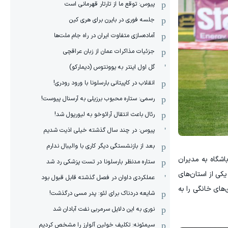
پیوس: توقع ما از تارتار قهرمانی است
جلسه فوری در بایرن برای هری کین
آماده‌سازی متفاوت ایران در راه جام ملت‌ها
جزئیات مذاکرات عمان از زبان عراقچی
گل اول اینتر به یوونتوس (دیمارکو)
انقلاب در کاپیتانی بارسلونا با ورود رودری!
رسمی: ستاره محبوب برزیلی به آرسنال پیوست!
رئال باعث انتقال آرائوخو به لیورپول شد!
پیوس: در چند سال گذشته خیلی اذیت شدیم
بعد از بازنشستگی دیگر کاری با والیبال ندارم
باشگاه به مدیران
ستاره مدنظر بارسلونا در تست پزشکی رد شد
کی از استان‌های
عملکردی داوان در فصل گذشته قابل قبول بود
‌های خانگی را به
شایعه دردناک برای لئو: پدر مسی درگذشت!
نوری به این دلایل سرمربی نفت آبادان شد
سیمئونه: تکلیف خولین آلوارز را مشخص کردیم