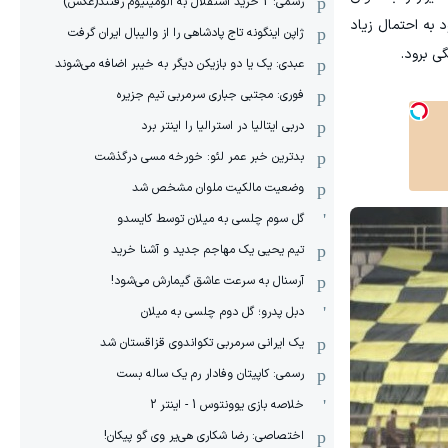
رسمی: 2 خرید استقلال به آلومینیوم رفتند(عکس)
 به احتمال زیاد
ژاپن اینگونه تاج پادشاهی را از والیبال ایران گرفت
ی برود.
عبدی: یک یا دو بازیکن دیگر به خیبر اضافه می‌شوند
فوری: مجتبی جباری سرمربی تیم جزیره
دربی ایتالیا در استرالیا را اینتر برد
بدترین خبر عمر لئو: خورخه مسی درگذشت
وضعیت مالکیت ملوان مشخص شد
گل سوم چلسی به میلان توسط کایسدو
تیم یحیی یک مهاجم جدید و آشنا خرید
آرسنال به سرعت عاشق گیمارش می‌شود!
دبل پدرو؛ گل دوم چلسی به میلان
یک ایرانی سرمربی تکواندوی قزاقستان شد
رسمی: کاپیتان وفادار رم یک ساله بست
خلاصه بازی یوونتوس 1 - اینتر 2
اختصاصی: رضا شکاری هی‌یر وی‌ گو پیکان!