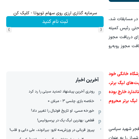
۱ میلیارد اعتبار خرید طلا | بدون ضامن و چک
 در مسابقات شد،
کلیک کن!
›
‹
 حتی رئیس کمیته
برای دریافت مجوز
فت مجوز روبه‌رو
زشگاه خانگی خود
آخرین اخبار
ت‌های لیگ برتر،
اندارد خارج بوده
رودری آخرین پیشنهاد تمدید سیتی را رد کرد
 لیگ برتر محروم
خلاصه بازی چلسی 3 - میلان 0
خورخه مسی، او تاریخ فوتبال را تغییر داد!
قطعی: بهترین لیگ یک در پرسپولیس!
د فجر شهید سپاسی
پیروز قربانی در ورزش‌سه لایو: بیرانوند، علی دایی و قلب!
راز را به عنوان