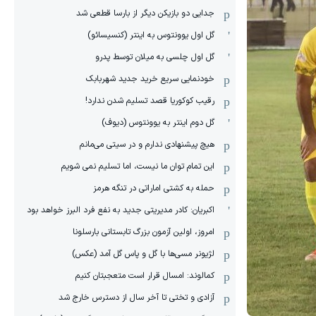
جدایی دو بازیکن دیگر از بارسا قطعی شد
گل اول یوونتوس به اینتر (کنسیسائو)
گل اول چلسی به میلان توسط پدرو
خودنمایی سریع خرید جدید شهربابک
رقیب کوکوریا قصد تسلیم شدن ندارد!
گل دوم اینتر به یوونتوس (دیوف)
هیچ پیشنهادی ندارم و در سیتی می‌مانم
این تمام توان ما نیست، اما تسلیم نمی شویم
حمله به کشتی اماراتی در تنگه هرمز
اکبریان: کادر مدیریتی جدید به نفع فرد البرز خواهد بود
امروز، اولین آزمون بزرگ تابستانی بارسلونا
لژیونر مسی‌ها با گل و پاس گل آمد (عکس)
کمالوند: امسال قرار است متعجبتان کنیم
آزادی و تختی تا آخر سال از دسترس خارج شد