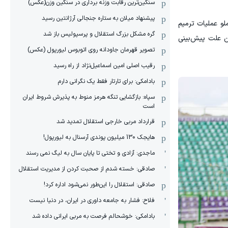
سنگین‌ترین رقابت وزنه برداری در سنگین وزن(عکس)
پیشنهاد میلان به ستاره جنجالی آرژانتین رسید
و عملیات ترمیم
گره مشکل بزرگ استقلال و پرسپولیس باز شد
 علت پیش‌بینی
تصویر قهرمان جاودانه روی اتوبوس لیورپول (عکس)
رقیب اصلی امین اسماعیل‌نژاد از راه رسید
بادامکی: برای تارتار فقط یک نگرانی دارم
سپاه: بازگشایی تنگه هرمز منوط به پذیرش شروط ایران
است
قرارداد مربی خارجی استقلال تمدید شد
هایجک 130 میلیون پوندی آرسنال به لیورپول!
ماجدی: آزادی و تختی تا پایان سال به لیگ نمی رسند
صادقی: خسته شدم از صحبت کردن از مدیریت استقلال
صادقی: استقلال را این‌طور نمی‌شود اداره کرد!
فلاح: فشار به جامعه داوری در ایران، در دنیا نیست
بادامکی: خوشحالم فرصت به مربی ایرانی داده شد