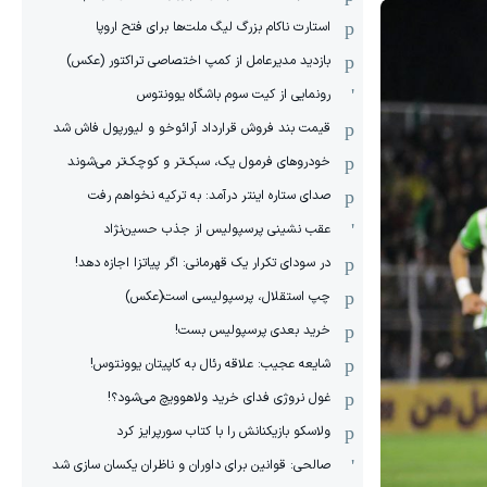
استارت ناکام بزرگ لیگ ملت‌ها برای فتح اروپا
بازدید مدیرعامل از کمپ اختصاصی تراکتور (عکس)
رونمایی از کیت سوم باشگاه یوونتوس
قیمت بند فروش قرارداد آرائوخو و لیورپول فاش شد
خودروهای فرمول یک، سبک‌تر و کوچک‌تر می‌شوند
صدای ستاره اینتر درآمد: به ترکیه نخواهم رفت
عقب نشینی پرسپولیس از جذب حسین‌نژاد
در سودای تکرار یک قهرمانی: اگر پیاتزا اجازه دهد!
چپ استقلال، پرسپولیسی است(عکس)
خرید بعدی پرسپولیس بست!
شایعه عجیب: علاقه رئال به کاپیتان یوونتوس!
غول نروژی فدای خرید ولاهوویچ می‌شود؟!
ولاسکو بازیکنانش را با کتاب سورپرایز کرد
صالحی: قوانین برای داوران و ناظران یکسان سازی شد