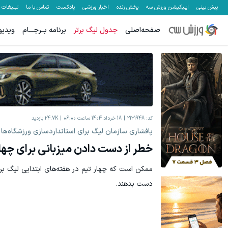
پیش بینی
اپلیکیشن ورزش سه
پخش زنده
اخبار ورزشی
پادکست
تماس با ما
تبلیغات
صفحه‌اصلی
جدول لیگ برتر
برنامه بــرجـــام
ویدیو
۵۰ درصد کش بک در حساب معاملاتی ecn بروکر اینوسلو
میدونستی میتونی از بالا رفتن ارزش سهام گوگل سود کسب کنی؟
ثبت نام کنید
کد:
2131948
18 خرداد 1404 ساعت 06:00
24.7K
بازدید
پافشاری سازمان لیگ برای استانداردسازی ورزشگاه‌ها
خطر از دست دادن میزبانی برای چهار
ممکن است که چهار تیم در هفته‌های ابتدایی لیگ برتر
دست بدهند.