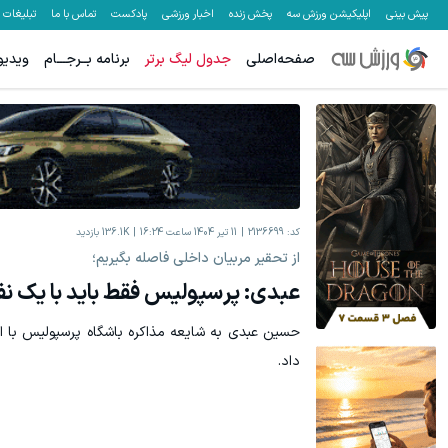
پیش بینی
اپلیکیشن ورزش سه
پخش زنده
اخبار ورزشی
پادکست
تماس با ما
تبلیغات
صفحه‌اصلی
جدول لیگ برتر
برنامه بــرجـــام
ویدیو
کد:
2136699
11 تیر 1404 ساعت 16:24
136.1K
بازدید
از تحقیر مربیان داخلی فاصله بگیریم؛
عبدی: پرسپولیس فقط باید با یک نف
حسین عبدی به شایعه مذاکره باشگاه پرسپولیس با ا
داد‌‌.