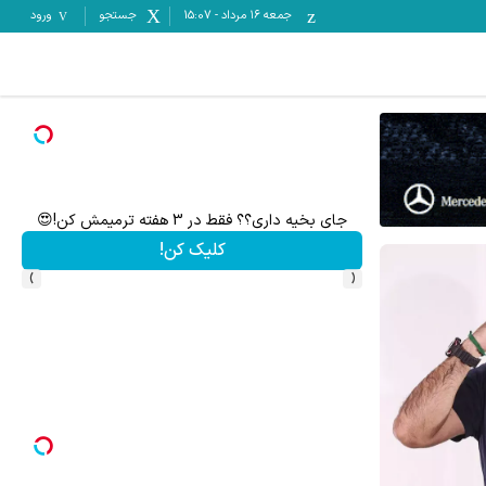
جمعه ۱۶ مرداد
-
15:07
جستجو
ورود
جای بخیه داری؟؟ فقط در 3 هفته ترمیمش کن!😍
به ب
کلیک کن!
›
‹