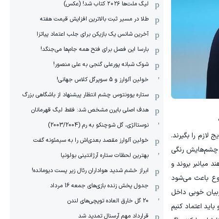
لیگ ملت‌ها ٢٠٢۶ کتاب شد! (عکس)
طلا در مسیر ثبت بالاترین افزایش قیمت هفته
آخرین شانس یک بازیکن برای جلب اعتماد پیاتزا
بارسا این فصل برای فتح همه جام‌ها می‌جنگد!
شوک شبانه پورعلی گنجی به علی منصور!
خولین آلوارز و 5 سوپرگل کلاس جهانی!
ستاره یوونتوس چشم انتظار پیشنهاد از باشگاهی بزرگ
هدف اصلی بایرن مشخص شد: فقط لیگ قهرمانان
نوستالژی، گل شوچنکو به رم (2003/2004)
 لازم را بگیرند.
خولین آلوارز مقصد بعدی‌اش را به سیمئونه گفت
ا چشم‌هایش رنگی
بهترین لحظات ستاره آرژانتینی بولونیا
 میانبر بروند و
ابراز خشم شدید هواداران رئال زیر پست دیومانده!
ضوع باعث می‌شود
جدول پخش زنده بازی‌های جمعه 16 مرداد
ربیان خوبی داخل
20 گل خارق العاده توپچی‌های لندن
اید اعتماد کنیم
قرارداد مهم آرسنال تمدید شد