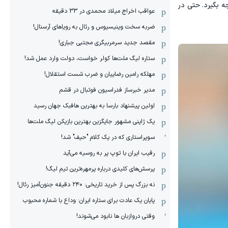
ه بگیرد. حتی در
عواقب اخراج میلاد محمدی در 33 دقیقه
ضربه سخت وینیسیوس و رئال به رویاهای آرسنال!
مقصد جدید سرمربیگری مجتبی جباری!
ستاره لیگ ملت‌ها کولر خواست، دولت وارد عمل شد!
مهلکه رامین رضاییان و ضرب شست استقلال!
مدیر خبرساز فدراسیون فوتبال در قشم
اولین پیشنهاد بارسا به بهترین هافبک جهان رسید
یک ژاپنی مشهور جایگزین بهترین بازیکن لیگ ملت‌ها
سوپراستاری که در یک کلام "حیف" شد!
رقیب ایران با توپ پر به روسیه می‌آید
پرسش‌های کلیدی درباره پرمهره‌ترین تیم لیگ!
نه بزرگ پس از خرید تاریخی: ۲۴۰ دقیقه جنون‌آمیز رئال!
پایان یک عادت برای ستاره ایران: وداع با شماره محبوب
وقتی دروازبان ها نابود می‌شوند!