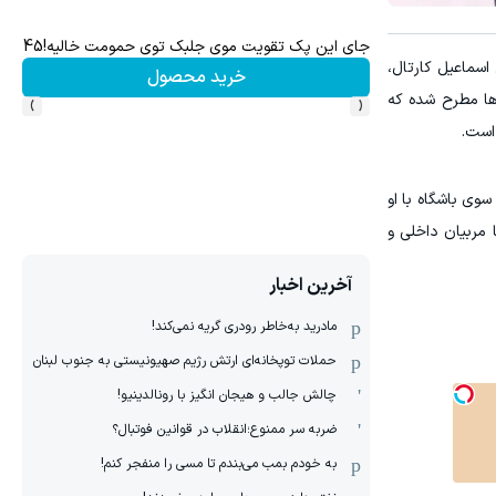
جای این پک تقویت موی جلبک توی حمومت خالیه!45%تخفیف
اسماعیل کارتال،
خرید محصول
›
‹
‌ها مطرح شده که
 است.
وی باشگاه با او
 مربیان داخلی و
آخرین اخبار
مادرید به‌خاطر رودری گریه نمی‌کند!
حملات توپخانه‌ای ارتش رژیم صهیونیستی به جنوب لبنان
چالش جالب و هیجان انگیز با رونالدینیو!
ضربه سر ممنوع؛انقلاب در قوانین فوتبال؟
به خودم بمب می‌بندم تا مسی را منفجر کنم!