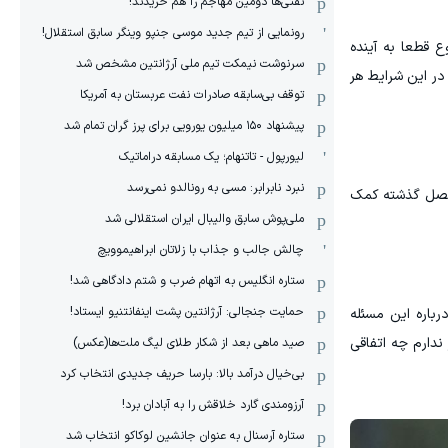
نفتی‌ها دومین مهاجم را هم خریدند!
رونمایی از تیم جدید موسی جنپو وینگر سابق استقلال!
 قطعا به آینده
سرنوشت نیمکت تیم ملی آرژانتین مشخص شد
در این شرایط هر
توقف بی‌سابقه صادرات نفت عربستان به آمریکا
پیشنهاد ۱۵۰ میلیون یورویی برای پرز گران تمام شد
لیورپول - تاتنهام؛ یک مسابقه دراماتیک
نبرد نابرابر: مسی به رونالدو نمی‌رسد
به فصل گذشته کمک
ملی‌پوش سابق والیبال ایران استقلالی شد
چالش جالب و جذاب با زلاتان ابراهیموویچ
ستاره انگلیس به اتهام ضرب و شتم دادگاهی شد!
حمایت جنجالی: آرژانتین پشت اینفانتنیو ایستاد!
باره این مسئله
ندارم چه اتفاقی
صید ماهی بعد از شکار طلای لیگ ملت‌ها(عکس)
بی‌خیال درآمد بالا: بارسا حریف جدیدی انتخاب کرد
آرزومندی گارد خلاقش را به آبادان برد!
ستاره آرسنال به عنوان جانشین لوکاکو انتخاب شد