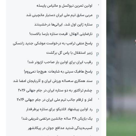
اولین تمرین نیوکسل و ماتیاس یایسله
مربی سابق تیم ملی ایران دستیار مانچینی شد
ستاره ژاپن اول شد، ایرانی‌ها درخشیدند
نارضایتی الهلال: قیمت ستاره بارسا بالاست!
پاسخ منفی ترامپ به درخواست موشکی جدید زلنسکی
زبیر استقلال با پاس گل برگشت
رقیب ایران برای اولین بار صاحب لژیونر شد!
پاسخ هافبک سیتی به شایعات: هیچ‌جا نمی‌روم!
سند همکاری سه‌ساله‌ ‌ورزش ایران و آذربایجان امضا شد
چشم تراکتور به دو ستاره ایران در جام جهانی ۲۰۲۶
آمار و ارقام جالب تیم ملی ایران در جام جهانی 2026
رد اولین پیشنهاد اتلتیکو برای ستاره پرطرفدار
یک بازیکن ۳۸ ساله جانشین مرتضی شریفی شد!
آسیب‌دیدگی شدید مدافع جوان در پیکانشهر