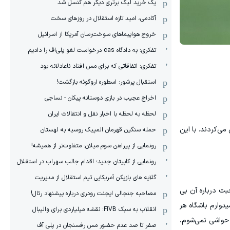
یک خرید لیگ برتری دیگر هم کنسل شد
آکادمی، امید تازه استقلال در روزهای سخت
خروج هواپیماهای سوخت‌رسان آمریکا از اسرائیل
تفکری: به دادگاه cas درخواست لغو پلی‌اف را دادیم
تفکری: اتفاقاتی که برای مس افتاد ناعادلانه بود
استقبال پرشور: اسطوره اروگوئه بازگشت!
اخراج عجیب در بازی دوستانه پیکان - نساجی
لحظه به لحظه با اخبار نقل و انتقالات ایران
می‌کردند. با این
حمله سنگین قهرمان المپیک روسیه به لهستان
رونمایی از پیراهن سوم میلان: متفاوت‌تر از همیشه!
رونمایی از کاپیتان جدید؛ اقدام جالب سهراب در استقلال
گلایه های بازیکن آمریکایی تیم استقلال از مدیریت
بت درباره آن بی
مصاحبه جنجالی ایجنت رودری درباره پیشنهاد رئال!
دوارم باشگاه هر
انقلاب به سبک FIVB: نقشه میلیاردی برای والیبال
 حواشی نمی‌شوم،
صفر تا صد عدم حضور مس رفسنجان در پلی آف