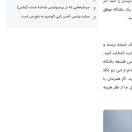
شان را کنند. اگر
سرمایه‌هایی که در پرسپولیس ساخته شدند (عکس)
 یک باشگاه موفق
ستاره چلسی: آمدن ژابی آلونسو به نفع من است
د.
ک نتیجه برسند و
یت انتخاب کنید،
اس فلسفه باشگاه
م از این دو نگاه
. اگر همزمان با
ما از نظر هزینه