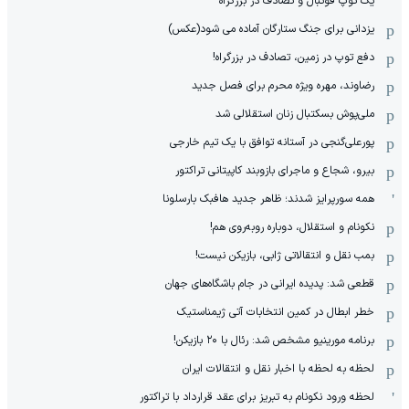
یک توپ فوتبال و تصادف در بزرگراه
یزدانی برای جنگ ستارگان آماده می شود(عکس)
دفع توپ در زمین، تصادف در بزرگراه!
رضاوند، مهره ویژه محرم برای فصل جدید
ملی‌پوش بسکتبال زنان استقلالی شد
پورعلی‌گنجی در آستانه توافق با یک تیم خارجی
بیرو، شجاع و ماجرای بازوبند کاپیتانی تراکتور
همه سورپرایز شدند؛ ظاهر جدید هافبک بارسلونا
نکونام و استقلال، دوباره روبه‌روی هم!
بمب نقل و انتقالاتی ژابی، بازیکن نیست!
قطعی شد: پدیده ایرانی در جام باشگاه‌های جهان
خطر ابطال در کمین انتخابات آتی ژیمناستیک
برنامه مورینیو مشخص شد: رئال با ۲۰ بازیکن!
لحظه به لحظه با اخبار نقل و انتقالات ایران
لحظه ورود نکونام به تبریز برای عقد قرارداد با تراکتور