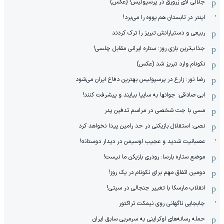
جلالی لای زرورق در پرسپولیس! (عکس)
اینتر در تابستان هم یووه را می‌برد!
ربیعی و دستیارانش تبریز را ترک کردند
جذاب‌ترین بازی روز: ستاره ایرانی مقابل چلسی!
نکونام وارد تبریز شد (عکس)
رضا نور: زارع در پرسپولیس بهترین دفاع ایران می‌شود
ابی صادقی: جوانها به سایپا بیایند و پیشرفت کنند!
مسی با جت شخصی در مراسم تدفین پدر
نصی: استقلال بازیکنی در حد رامین پیدا نخواهد کرد
عصبانیت شدید و عجیب اوسیمن در دیدار دوستانه!
موضع ستاره بارسا: رودری بازیکن ما نیست!
دومین اتفاق مهم برای نکونام در یک روز!
انقلاب مارسکا با تغییر جنجالی در سیتی!
جابجایی ناگهانی روی نیمکت تراکتور
حمله رسانه‌های اوکراینی به سرمربی سابق ایران