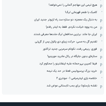
هیچ‌ تیمی این مهاجم آلمانی را نمی‌خواهد!
کامبک با طعم قهرمانی لیگ!
به دنبال یک معجزه: دو ستاره سد راه لژیونر جدید ایران
من به یووه خیانت نکردم، فقط به اینتر رفتم!
ایران جا ماند: برترین مدافعان لیگ ملت‌ها معرفی شدند
تقدیم گل به مسی؛ حرکت زیبای دی پائول پس از گل‌زنی
فوری: ربیعی رفت، نکونام سرمربی جدید تراکتور
ستاره‌ای بدون جایگاه در رئال مادرید مورینیو!
فیفا کمپین بی‌رحمانه علیه اینفانتینو را محکوم کرد
خرید بزرگ پرسپولیس فعلا در حد یک نیمه
خلاصه بازی اینترمیامی 1 - مونتری 2
نقشه بارسلونا برای بمب تابستانی عوض شد