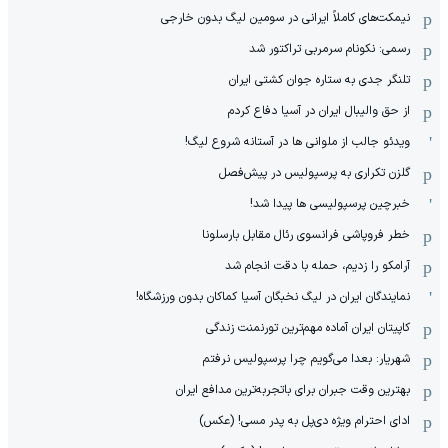
نیمکت‌های کاملاً ایرانی در سومین لیگ بدون خارجی
رسمی: نکونام سرمربی تراکتور شد
تلنگر جدی به ستاره جوان کشتی ایران
از حق والیبال ایران در آسیا دفاع کردم
ویدئو جالب از ملوانی ها در آستانه شروع لیگ!
گلزن تکراری به پرسپولیس در پیش‌فصل
خبرچین پرسپولیسی ها پیدا شد!
خطر فروپاشی فرانسوی رئال مقابل بارسلونا
آرامکو را زدیم، حمله با دقت انجام شد
نمایندگان ایران در لیگ نخبگان آسیا کماکان بدون ورزشگاه!
کاپیتان ایران آماده مهم‌ترین تورنمنت زندگی
شهریار: بعدا می‌گویم چرا پرسپولیس نرفتم
بهترین وقت جبران برای باتجربه‌ترین مدافع ایران
ادای احترام ویژه دی‌پل به پدر مسی! (عکس)