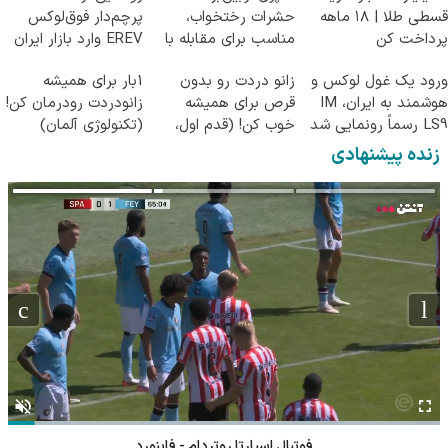
قسطی طلا | ۱۸ ماهه
حشرات رختخواب،
پرچم‌دار فوق‌لوکس
پرداخت کن
مناسب برای مقابله با
EREV وارد بازار ایران
انواع ساس
شد
ورود یک غول لوکس و
زانو دردت رو بدون
1بار برای همیشه
هوشمند به ایران، IM
قرص برای همیشه
زانودردت رودرمان کن!
LS9 رسماً رونمایی شد
خوب کن! (قدم اول،
(تکنولوژی آلمان)
پرسش‌نامه)
◂پرسشنامه▸
زنده پیشنهادی
فوتبال اسپارتا روتردام - فاینورد