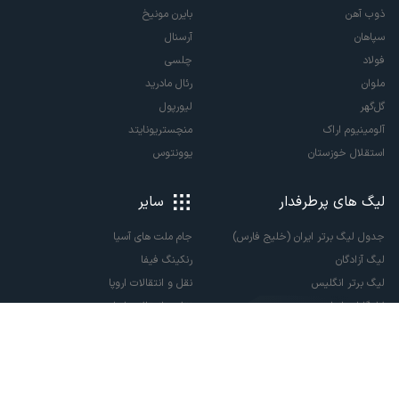
ذوب آهن
بایرن مونیخ
سپاهان
آرسنال
فولاد
چلسی
ملوان
رئال مادرید
گل‌گهر
لیورپول
آلومینیوم اراک
منچستریونایتد
استقلال خوزستان
یوونتوس
لیگ های پرطرفدار
سایر
جدول لیگ برتر ایران (خلیج فارس)
جام ملت های آسیا
لیگ آزادگان
رنکینگ فیفا
لیگ برتر انگلیس
نقل و انتقالات اروپا
لالیگا اسپانیا
نقل و انتقالات ایران
سری آ ایتالیا
پاری سن ژرمن
لیگ قهرمانان اروپا
لیگ نخبگان آسیا
لیگ قهرمانان آسیا دو