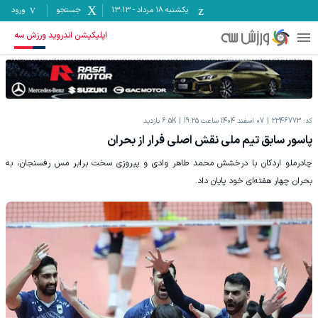
یکشنبه ۱۸ مرداد
-
13:13
جستجو
ورود
اپلیکیشن اندروید ورزش سه
کد:
2346773
07 اسفند 1404 ساعت 19:25
6.5K
بازدید
پاسور سابق تیم ملی نقش اصلی فرار از بحران
چادرملو اردکان با درخشش محمد طاهر وادی و پیروزی سخت برابر مس رفسنجان، به
بحران چهار هفته‌ای خود پایان داد.