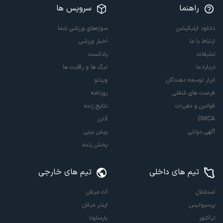
راهنما
سرویس ها
دانلود اپلیکیشن
سوژه‌های ورزشی شما
ارتباط با ما
اخبار ورزشی
تبلیغات
پادکست
درباره ما
لیگ ها و رقابت ها
ابزار توسعه دهندگان
ویدئو
فرصت های شغلی
روزنامه
قوانین و مقررات
نتایج زنده
DMCA
آنتن
آگهی دولتی
پیش بینی
پخش زنده
تیم های داخلی
تیم های خارجی
استقلال
آث میلان
پرسپولیس
اینتر میلان
تراکتور
بارسلونا