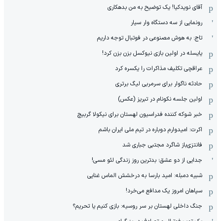
آقای نویدکیا! یک توضیح به من بدهکاری
رونمایی از سه دستگاه وار سیار
تاج: به هوش مصنوعی در فوتبال توجه داریم
یایسله در اولین بازی نیوکسل بزن بزن کرد!
عراقچی تکلیف مذاکرات را یکسره کرد
حادثه ناگوار برای سرمربی لیگ برتری
اولین جلسه نکونام در تبریز (عکس)
خبر شوکه کننده فدراسیون لهستان برای نیکولا گربیچ
اکرت: امیدوارم دوباره در تیم ملی ایران باشم
فانتزی‌باز شاگرد مجتبی جباری شد
جدایی از دو عشق؛ بدترین روز زندگی لئو مسی!
شبیه دمبله: امید بارسا به درخشش الماس غنایی
سپاهان امروز یک مدافع می‌خرد!
جنگ داخلی لهستان بر سر روسیه: بازی کنیم یا تحریم؟