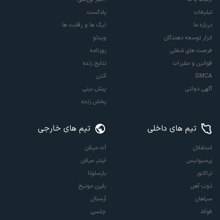
تبلیغات
پادکست
درباره ما
لیگ ها و رقابت ها
ابزار توسعه دهندگان
ویدئو
فرصت های شغلی
روزنامه
قوانین و مقررات
نتایج زنده
DMCA
آنتن
آگهی دولتی
پیش بینی
پخش زنده
تیم های داخلی
تیم های خارجی
استقلال
آث میلان
پرسپولیس
اینتر میلان
تراکتور
بارسلونا
ذوب آهن
بایرن مونیخ
سپاهان
آرسنال
فولاد
چلسی