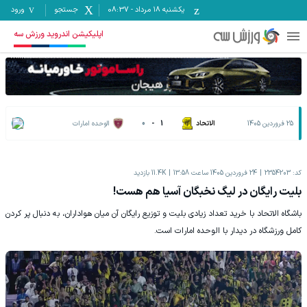
یکشنبه ۱۸ مرداد
-
08:37
جستجو
ورود
اپلیکیشن اندروید ورزش سه
25 فروردين 1405
الاتحاد
1
-
0
الوحده امارات
کد:
2354203
24 فروردين 1405 ساعت 13:58
11.4K
بازدید
بلیت رایگان در لیگ نخبگان آسیا هم هست!
باشگاه الاتحاد با خرید تعداد زیادی بلیت و توزیع رایگان آن میان هواداران، به دنبال پر کردن
کامل ورزشگاه در دیدار با الوحده امارات است.