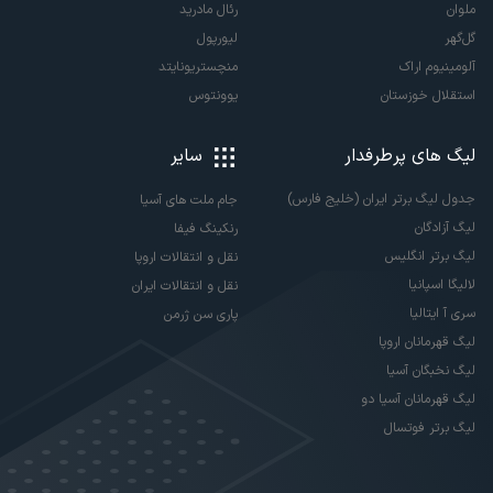
ملوان
رئال مادرید
گل‌گهر
لیورپول
آلومینیوم اراک
منچستریونایتد
استقلال خوزستان
یوونتوس
لیگ های پرطرفدار
سایر
جدول لیگ برتر ایران (خلیج فارس)
جام ملت های آسیا
لیگ آزادگان
رنکینگ فیفا
لیگ برتر انگلیس
نقل و انتقالات اروپا
لالیگا اسپانیا
نقل و انتقالات ایران
سری آ ایتالیا
پاری سن ژرمن
لیگ قهرمانان اروپا
لیگ نخبگان آسیا
لیگ قهرمانان آسیا دو
لیگ برتر فوتسال