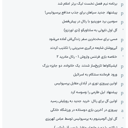
برنامه نیم فصل نخست لیگ برتر اعلام شد
پیشنهاد جدید سپاهان برای جذب مدافع پرسپولیس!
سومین برد مورینیو با رئال در پیش‌فصل
گل اول ناپولی به سلتاویگو (دی لورنزو)
مسی برای سخت‌ترین سفر زندگی‌اش آماده می‌شود
آبی‌پوشان شایعه درگیری مدیریتی را تکذیب کردند
خلاصه بازی فرنتس واروش 1 - رئال مادرید 2
ایشیکاوا‌ها تاریخ‌ساز شدند: یک خانواده، دو جایزه بزرگ
ورود فرمانده سنتکام به اسرائیل
اولین پیروزی نوری در آبادان مقابل پرسپولیس
پیشنهاد لیل طارمی را وسوسه کرد
اولین گل برای رئال: خرید جدید به رویایش رسید
پیروزی در آخرین بازی دوستانه در ورزشگاه خانگی
گل اول آلومینیوم به پرسپولیس توسط عباس کهریزی
تراکتور با دو دروازه‌بان مقابل شمس‌آذر (عکس)