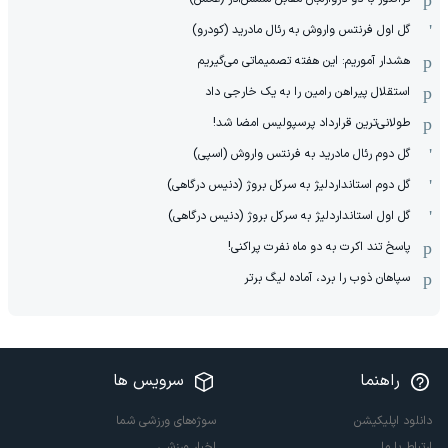
گل اول فرنتس واروش به رئال مادرید (کودرو)
هشدار آموریم: این هفته تصمیماتی می‌گیریم
استقلال پیراهن رامین را به یک خارجی داد
طولانی‌ترین قرارداد پرسپولیس امضا شد!
گل دوم رئال مادرید به فرنتس واروش (اسپی)
گل دوم استانداردلیژ به سرکل بروژ (دنیس درگاهی)
گل اول استانداردلیژ به سرکل بروژ (دنیس درگاهی)
پاسخ تند اکرت به دو ماه نفرت پراکنی!
سپاهان ذوب را برد، آماده لیگ برتر
راهنما
سرویس ها
دانلود اپلیکیشن
سوژه‌های ورزشی شما
ارتباط با ما
اخبار ورزشی