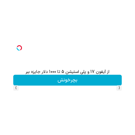
از آیفون 17 و پلی استیشن 5 تا 1000 دلار جایزه ببر
هنوز 50 تتر رو دریافت نکردی؟ | رایگان ثبت نام کن و رایگان شروع کن!
بچرخونش
›
‹