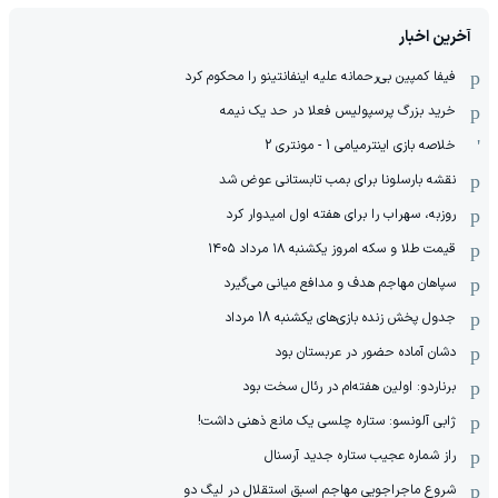
آخرین اخبار
فیفا کمپین بی‌رحمانه علیه اینفانتینو را محکوم کرد
خرید بزرگ پرسپولیس فعلا در حد یک نیمه
خلاصه بازی اینترمیامی 1 - مونتری 2
نقشه بارسلونا برای بمب تابستانی عوض شد
روزبه، سهراب را برای هفته اول امیدوار کرد
قیمت طلا و سکه امروز یکشنبه ۱۸ مرداد ۱۴۰۵
سپاهان مهاجم هدف و مدافع میانی می‌گیرد
جدول پخش زنده بازی‌های یکشنبه 18 مرداد
دشان آماده حضور در عربستان بود
برناردو: اولین هفته‌ام در رئال سخت بود
ژابی آلونسو: ستاره چلسی یک مانع ذهنی داشت!
راز شماره عجیب ستاره جدید آرسنال
شروع ماجراجویی مهاجم اسبق استقلال در لیگ دو