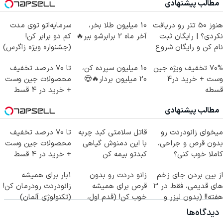
مطالب پیشنهادی
هنوز 50 تتر رو دریافت
10 میلیون طلا بخر،
سرمایه‌اتو توی مدت
نکردی؟ | رایگان ثبت
آخر ماه 2 برابرشو ببر🔥
کم دو برابر کن!
نام کن و رایگان شروع
(جشنواره ویژه زاگرس)
کن!
🔥
70% تخفیف ویژه جین
10 میلیون سپرده کن،
تا 70 درصد تخفیف
وست + خرید در4
20 میلیون بردار🔥😍
محصولات جین وست
قسطه
+ خرید در 4 قسط
مطالب پیشنهادی
میخوای زانودردت رو
قاتل سلامتی کبد چربه
تا 70 درصد تخفیف
بدون قرص و جراحی،
با این دمنوش گیاهی
محصولات جین وست
کاملا خوب کنی؟
کبدتو بیمه کن
+ خرید در 4 قسط
((پرسش‌نامه))
از بین بردن جای زخم
زانو دردت رو بدون
1بار برای همیشه
های قدیمی، فقط در 3
قرص برای همیشه
زانودردت رودرمان کن!
هفته!! (بدون لیزر و
خوب کن! (قدم اول،
(تکنولوژی آلمان)
جراحی)
پرسش‌نامه)
◂پرسشنامه▸
دیدگاه‌ها