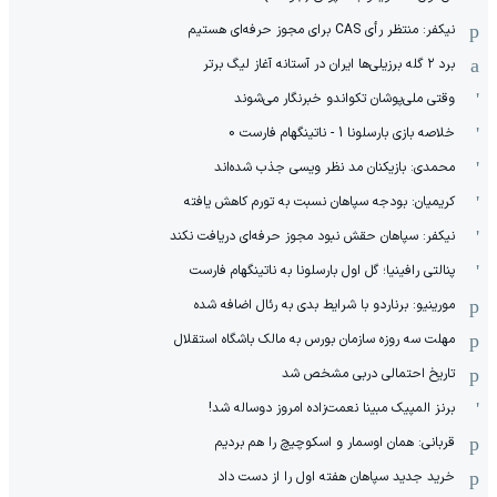
نیکفر: منتظر رأی CAS برای مجوز حرفه‌ای هستیم
برد ۲ گله برزیلی‌ها ایران در آستانه آغاز لیگ برتر
وقتی ملی‌پوشان تکواندو خبرنگار می‌شوند
خلاصه بازی بارسلونا 1 - ناتینگهام فارست 0
محمدی: بازیکنان مد نظر ویسی جذب شده‌اند
کریمیان: بودجه سپاهان نسبت به تورم کاهش یافته
نیکفر: سپاهان حقش نبود مجوز حرفه‌ای دریافت نکند
پنالتی رافینیا؛ گل اول بارسلونا به ناتینگهام فارست
مورینیو: برناردو با شرایط بدی به رئال اضافه شده
مهلت سه روزه سازمان بورس به مالک باشگاه استقلال
تاریخ احتمالی دربی مشخص شد
برنز المپیک مبینا نعمت‌زاده امروز دوساله شد!
قربانی: همان اوسمار و اسکوچیچ را هم بردیم
خرید جدید سپاهان هفته اول را از دست داد